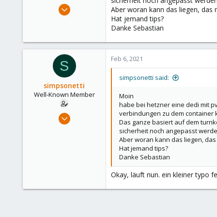
sicherheit noch angepasst werden
e
Sep 29, 2018
Aber woran kann das liegen, das m
r
132
Hat jemand tips?
Danke Sebastian
6
58
52
Feb 6, 2021
S
simpsonetti said:
simpsonetti
Well-Known Member
Moin
habe bei hetzner eine dedi mit p
verbindungen zu dem container 
Sep 29, 2018
Das ganze basiert auf dem turnkey
132
sicherheit noch angepasst werde
6
Aber woran kann das liegen, das 
Hat jemand tips?
58
Danke Sebastian
52
Okay, läuft nun. ein kleiner typo fe