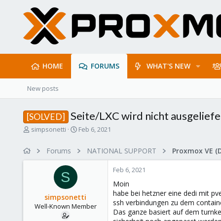
HOME
FORUMS
WHAT'S NEW
New posts
Seite/LXC wird nicht ausgeliefe
[SOLVED]
T
S
simpsonetti
Feb 6, 2021
h
t
r
a
Forums
NATIONAL SUPPORT
Proxmox VE (
e
r
a
t
Feb 6, 2021
d
d
S
s
a
Moin
t
t
habe bei hetzner eine dedi mit p
simpsonetti
a
e
ssh verbindungen zu dem contain
Well-Known Member
r
Das ganze basiert auf dem turnkey
t