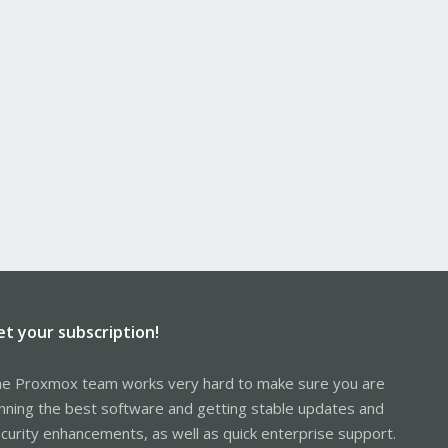
et your subscription!
e Proxmox team works very hard to make sure you are
nning the best software and getting stable updates and
curity enhancements, as well as quick enterprise support.