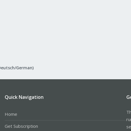
Deutsch/German)
Quick Navigation
G
Th
Home
ru
Get Subscription
se