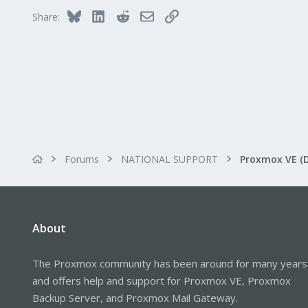
Bluesky
LinkedIn
Reddit
Email
Link
Share:
Forums
NATIONAL SUPPORT
Proxmox VE (
About
The Proxmox community has been around for many years
and offers help and support for Proxmox VE, Proxmox
Backup Server, and Proxmox Mail Gateway.