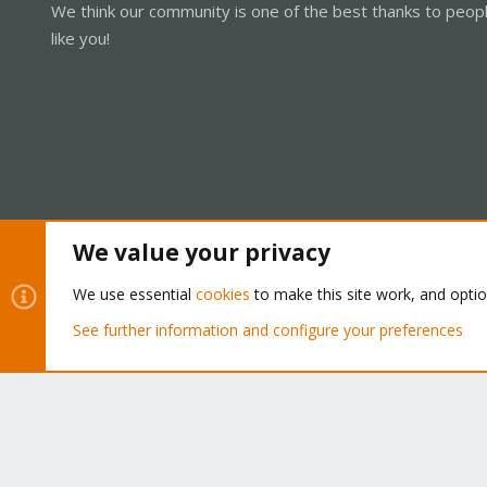
We think our community is one of the best thanks to peop
like you!
We value your privacy
Cookies
Proxmox Support Forum - Light Mode
We use essential
cookies
to make this site work, and opti
See further information and configure your preferences
®
Community platform by XenForo
© 2010-2026 XenForo Ltd.