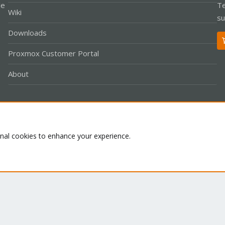
le
Te
Wiki
su
Downloads
Proxmox Customer Portal
About
Co
onal cookies to enhance your experience.