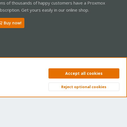
ns of thousands of happy customers have a Proxmox
bscription. Get yours easily in our online shop.
Buy now!
ntact us
Terms and rules
Privacy policy
Help
Home
R
Accept all cookies
S
S
Reject optional cookies
Top
Bott