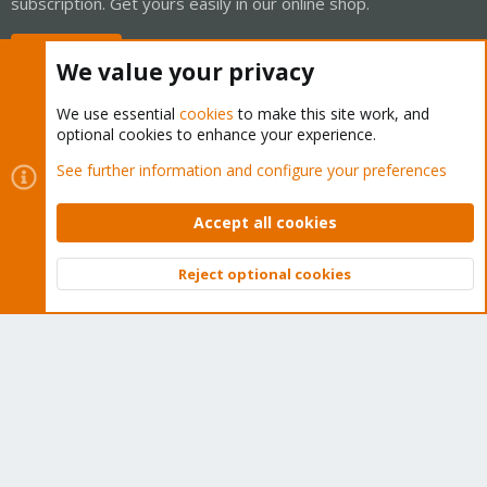
subscription. Get yours easily in our online shop.
Buy now!
We value your privacy
We use essential
cookies
to make this site work, and
optional cookies to enhance your experience.
Cookies
Proxmox Support Forum - Light Mode
See further information and configure your preferences
Contact us
Terms and rules
Privacy policy
Help
Home
R
S
Accept all cookies
S
®
Community platform by XenForo
© 2010-2026 XenForo Ltd.
Reject optional cookies
Top
Bott