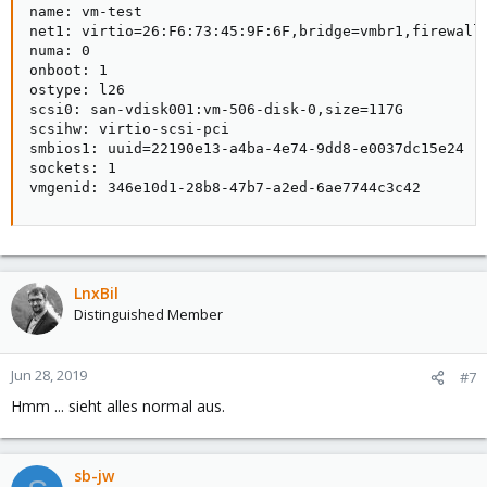
name: vm-test

net1: virtio=26:F6:73:45:9F:6F,bridge=vmbr1,firewall=
numa: 0

onboot: 1

ostype: l26

scsi0: san-vdisk001:vm-506-disk-0,size=117G

scsihw: virtio-scsi-pci

smbios1: uuid=22190e13-a4ba-4e74-9dd8-e0037dc15e24

sockets: 1

vmgenid: 346e10d1-28b8-47b7-a2ed-6ae7744c3c42
LnxBil
Distinguished Member
Jun 28, 2019
#7
Hmm ... sieht alles normal aus.
sb-jw