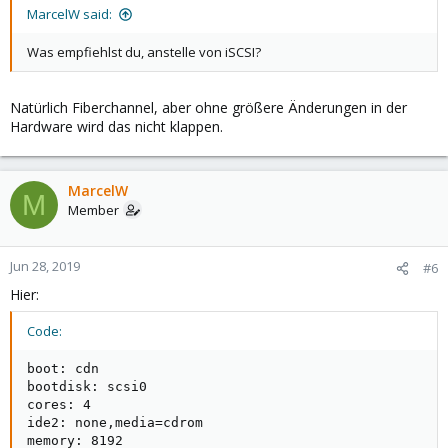
MarcelW said:
Was empfiehlst du, anstelle von iSCSI?
Natürlich Fiberchannel, aber ohne größere Änderungen in der
Hardware wird das nicht klappen.
MarcelW
M
Member
Jun 28, 2019
#6
Hier:
Code:
boot: cdn

bootdisk: scsi0

cores: 4

ide2: none,media=cdrom

memory: 8192
