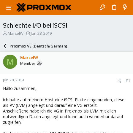
Schlechte I/O bei iSCSI
T
S
MarcelW
Jun 28, 2019
h
t
r
a
Proxmox VE (Deutsch/German)
e
r
a
t
MarcelW
M
d
d
Member
s
a
t
t
a
e
Jun 28, 2019
#1
r
t
Hallo zusammen,
e
r
ich habe auf meinem Host eine iSCSI Platte eingebunden, diese
als PV (LVM) angelegt und darauf eine VG erstellt.
Anschließend habe ich die VG in Proxmox als LVM mit allen
notwendigen Daten angelegt und kann auch wunderbar darauf
zugreifen.