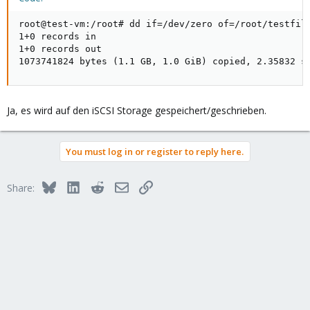
root@test-vm:/root# dd if=/dev/zero of=/root/testfile
1+0 records in

1+0 records out

1073741824 bytes (1.1 GB, 1.0 GiB) copied, 2.35832 s
Ja, es wird auf den iSCSI Storage gespeichert/geschrieben.
You must log in or register to reply here.
Bluesky
LinkedIn
Reddit
Email
Link
Share: