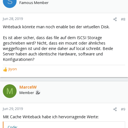
S
Famous Member
Jun 28, 2019
#8
Writeback könnte man noch enable bei der virtuellen Disk.
Es ist aber sicher, dass das file auf dem ISCSI Storage
geschrieben wird? Nicht, dass ein mount oder ähnliches
weggeflogen ist und der eine daher auf local schreibt. Beide
Server haben auch identische Hardware, software und
Konfigurationen?
Jiyon
R
e
a
c
MarcelW
M
t
Member
i
o
n
Jun 29, 2019
#9
s
Mit Cache Writeback habe ich hervorragende Werte:
:
Code: