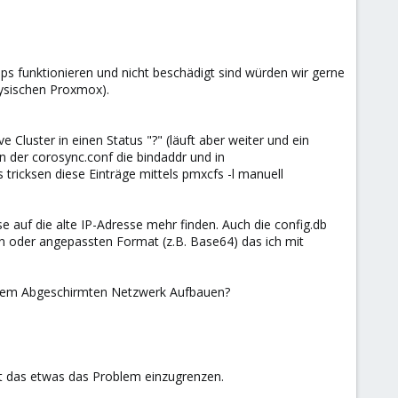
s funktionieren und nicht beschädigt sind würden wir gerne
ysischen Proxmox).
luster in einen Status "?" (läuft aber weiter und ein
n der corosync.conf die bindaddr und in
 tricksen diese Einträge mittels pmxcfs -l manuell
se auf die alte IP-Adresse mehr finden. Auch die config.db
en oder angepassten Format (z.B. Base64) das ich mit
inem Abgeschirmten Netzwerk Aufbauen?
lft das etwas das Problem einzugrenzen.