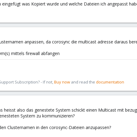
 eingefügt was Kopiert wurde und welche Dateien ich angepasst hab
sternamen anpassen, da corosync die multicast adresse daraus berech
 vm(s) mittels firewall abfangen
pport Subscription? - If not,
Buy now
and read the
documentation
as heisst also das genestete System schickt einen Multicast mit bez
genesteten System zu kommunizieren?
 den Clusternamen in den corosync-Dateien anzupassen?