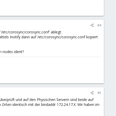
#4
'/etc/corosync/corosync.conf' ablegt.
mittels Inotify dann auf /etc/corosync/corosync.conf kopiert
en nodes ident?
#5
überprüft und auf den Physischen Servern sind beide auf
n Orten identisch mit der bindaddr 172.24.17.X. Wir haben im