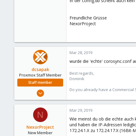
In der config.db scheint auch kein
Freundliche Grüsse
NexorProject
Mar 28, 2019
wurde die 'echte' corosync.conf a
dcsapak
Best regards,
Proxmox Staff Member
Dominik
Staff member
Do you already have a Commercial Su
Feb 1, 2016
10,727
1,756
Mar 29, 2019
N
273
Wie meinst du ob die echte auch 
38
und haben die IP-Adressen ledigli
NexorProject
Vienna
172.24.1.X zu 172.24.17.X (16Bit-
New Member