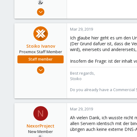
Oct 11, 2018
8
0
Mar 29, 2019
1
Ich glaube hier geht es um den Um
32
(Der Grund dafuer ist, dass die Ve
Stoiko Ivanov
wird), einerseits und andererseits
Proxmox Staff Member
Staff member
Insofern die Frage: ist der inhalt
May 2, 2018
Best regards,
9,745
Stoiko
1,856
Do you already have a Commercial Su
273
Mar 29, 2019
N
Ah vielen Dank, ich wusste nicht 
allen Servern identisch mit der b
NexorProject
übrigen auch keine externe DNS-A
New Member