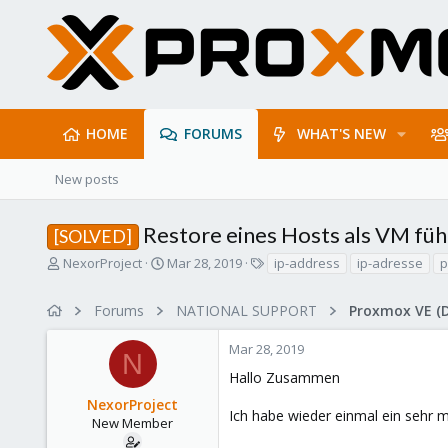
HOME
FORUMS
WHAT'S NEW
New posts
Restore eines Hosts als VM füh
[SOLVED]
T
S
T
NexorProject
Mar 28, 2019
ip-address
ip-adresse
p
h
t
a
r
a
g
Forums
NATIONAL SUPPORT
Proxmox VE (
e
r
s
a
t
Mar 28, 2019
d
d
N
s
a
Hallo Zusammen
t
t
NexorProject
a
e
Ich habe wieder einmal ein sehr 
r
New Member
t