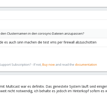
s den Clusternamen in den corosync-Dateien anzupassen?
de es auch sinn machen die test vms per firewall abzuschotten
pport Subscription? - If not,
Buy now
and read the
documentation
it Multicast war es definitiv. Das genestete System läuft seid ein
oweit nicht notwendig, ich behalte es jedoch im Hinterkopf sofern e