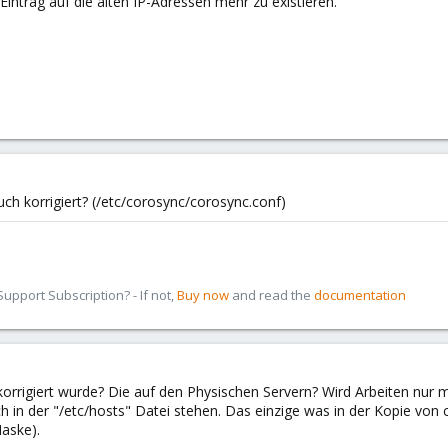
 Eintrag auf die alten IP-Adressen mehr zu existieren.
uch korrigiert? (/etc/corosync/corosync.conf)
pport Subscription? - If not,
Buy now
and read the
documentation
korrigiert wurde? Die auf den Physischen Servern? Wird Arbeiten nu
ch in der "/etc/hosts" Datei stehen. Das einzige was in der Kopie v
Maske).