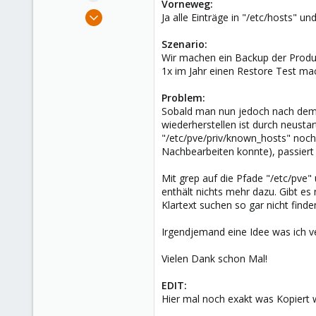
Vorneweg:
e
Oct 11, 2018
Ja alle Einträge in "/etc/hosts" u
r
8
Szenario:
0
Wir machen ein Backup der Produk
1
1x im Jahr einen Restore Test m
32
Problem:
Sobald man nun jedoch nach dem Re
wiederherstellen ist durch neusta
"/etc/pve/priv/known_hosts" noch 
Nachbearbeiten konnte), passiert
Mit grep auf die Pfade "/etc/pve" 
enthält nichts mehr dazu. Gibt e
Klartext suchen so gar nicht find
Irgendjemand eine Idee was ich
Vielen Dank schon Mal!
EDIT:
Hier mal noch exakt was Kopiert w