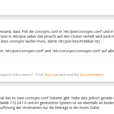
stand, dass PVE die corosync.conf in '/etc/pve/corosync.conf' und in 
rsion in /etc/pve ueber das pmxcfs auf den Cluster verteilt wird (und 
, dass corosync laufen muss, damit /etc/pve beschreibbar ist).
 von '/etc/pve/corosync.conf' und '/etc/corosync/corosync.conf' auf all
pport Subscription? - If not,
Buy now
and read the
documentation
mal das es zwei corosync.conf Dateien gibt. Habe dies jedoch gerade 
indaddr 172.24.1.X und im genesteten System ist sie ebenfalls an beide
uflösung der Hostnamen nur die Einträge in der hosts-Datei.