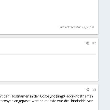
Last edited:
Mar 29, 2019
#2
#3
r mit den Hostnamen in der Corosync (ring0_addr=hostname)
on corosync angepasst werden musste war die "bindaddr" von