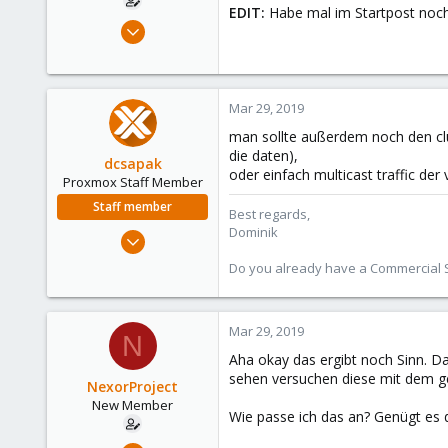
EDIT:
Habe mal im Startpost noch
Oct 11, 2018
8
0
1
Mar 29, 2019
32
man sollte außerdem noch den clu
die daten),
dcsapak
oder einfach multicast traffic der
Proxmox Staff Member
Staff member
Best regards,
Dominik
Feb 1, 2016
10,727
Do you already have a Commercial Su
1,756
273
Mar 29, 2019
38
N
Vienna
Aha okay das ergibt noch Sinn. D
sehen versuchen diese mit dem 
NexorProject
New Member
Wie passe ich das an? Genügt es
Oct 11, 2018