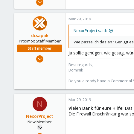
8
0
Mar 29, 2019
1
32
NexorProject said:
dcsapak
Proxmox Staff Member
Wie passe ich das an? Genügt e
Staff member
ja sollte genügen, wie gesagt wür
Feb 1, 2016
10,727
Best regards,
Dominik
1,756
273
Do you already have a Commercial Su
38
Vienna
Mar 29, 2019
N
Vielen Dank für eure Hilfe!
Das m
Die Firewall Einschränkung war s
NexorProject
New Member