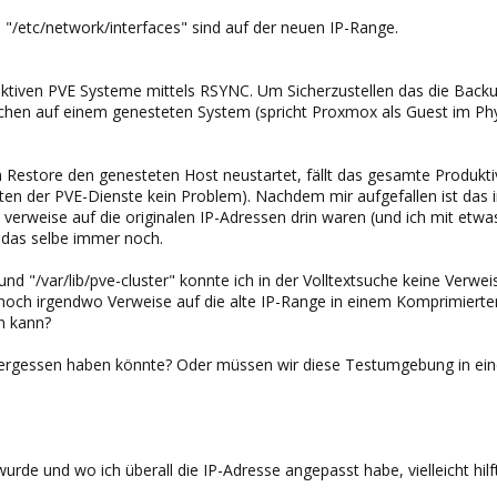
nd "/etc/network/interfaces" sind auf der neuen IP-Range.
tiven PVE Systeme mittels RSYNC. Um Sicherzustellen das die Backup
achen auf einem genesteten System (spricht Proxmox als Guest im Ph
store den genesteten Host neustartet, fällt das gesamte Produktive C
rten der PVE-Dienste kein Problem). Nachdem mir aufgefallen ist das i
verweise auf die originalen IP-Adressen drin waren (und ich mit etwas
 das selbe immer noch.
und "/var/lib/pve-cluster" konnte ich in der Volltextsuche keine Verwei
s noch irgendwo Verweise auf die alte IP-Range in einem Komprimiert
en kann?
 vergessen haben könnte? Oder müssen wir diese Testumgebung in e
urde und wo ich überall die IP-Adresse angepasst habe, vielleicht hi