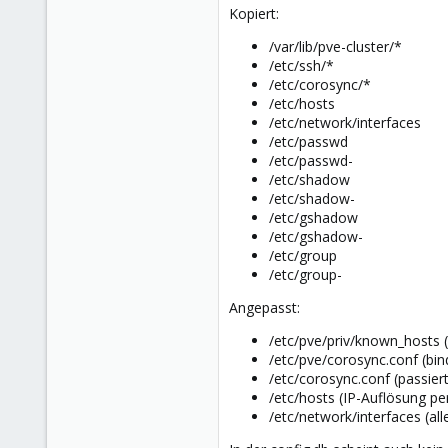
Kopiert:
/var/lib/pve-cluster/*
/etc/ssh/*
/etc/corosync/*
/etc/hosts
/etc/network/interfaces
/etc/passwd
/etc/passwd-
/etc/shadow
/etc/shadow-
/etc/gshadow
/etc/gshadow-
/etc/group
/etc/group-
Angepasst:
/etc/pve/priv/known_hosts 
/etc/pve/corosync.conf (bi
/etc/corosync.conf (passie
/etc/hosts (IP-Auflösung p
/etc/network/interfaces (al