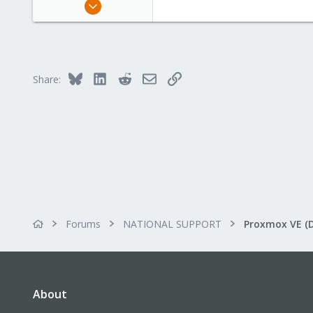
Oct 11, 2018
8
0
1
32
Bluesky
LinkedIn
Reddit
Email
Link
Share:
Forums
NATIONAL SUPPORT
Proxmox VE (
About