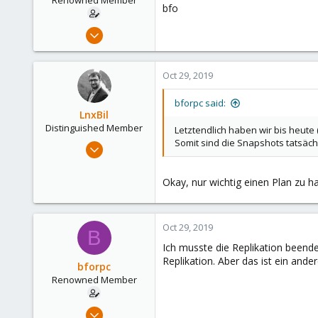
Renowned Member
bfo
Nov 26, 2013
151
6
Oct 29, 2019
83
Hamburg
bforpc said:
LnxBil
Distinguished Member
Letztendlich haben wir bis heute
Somit sind die Snapshots tatsäch
Feb 21, 2015
10,453
2,586
Okay, nur wichtig einen Plan zu h
303
Saarland, Germany
Oct 29, 2019
B
Ich musste die Replikation beend
Replikation. Aber das ist ein and
bforpc
Renowned Member
Nov 26, 2013