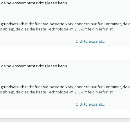
ine Antwort nicht richtig lesen kann ...
s grundsätzlich nicht für KVM-basierte VMs, sondern nur für Container, da 
blegt, da dies die beste Technologie im ZFS-Umfeld hierfür ist.
Click to expand...
 ist hat mittlerweile jeder Proxmox Mitarbeiter bereits mindestens einm
ine Snapshothierarchie teilen. Aber natürlich kann jeder sein System so b
ine Antwort nicht richtig lesen kann ...
auen ... klar muss man da aufpassen (wie überall), dann muss man ein pro
s grundsätzlich nicht für KVM-basierte VMs, sondern nur für Container, da 
blegt, da dies die beste Technologie im ZFS-Umfeld hierfür ist.
e Frage ab (mit der PVE Brille auf) und nicht von einzelnen Dateien wieder
 Wenn du dann aber einen Snapshot über die GUI wiederherstellen möchtes
Click to expand...
z.B. durch externe Programme) kannst du das nur tun wenn du alles dazw
 ist hat mittlerweile jeder Proxmox Mitarbeiter bereits mindestens einm
d wenn ihr dann auf einen Zwischenschritt nach vorne gehen wollt ist dies
ine Snapshothierarchie teilen. Aber natürlich kann jeder sein System so b