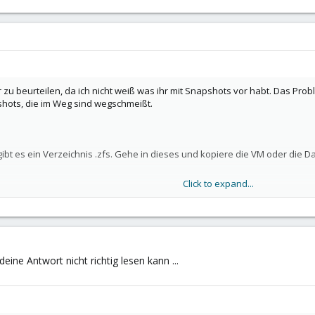
er zu beurteilen, da ich nicht weiß was ihr mit Snapshots vor habt. Das Pro
shots, die im Weg sind wegschmeißt.
bt es ein Verzeichnis .zfs. Gehe in dieses und kopiere die VM oder die 
Click to expand...
r ist das wenn ihr den falschen erwischt habt.
ory
ne Antwort nicht richtig lesen kann ...
n führe zfsnap aus "maximal 5 Tage"
ziehe Dir alles was du brauchts.