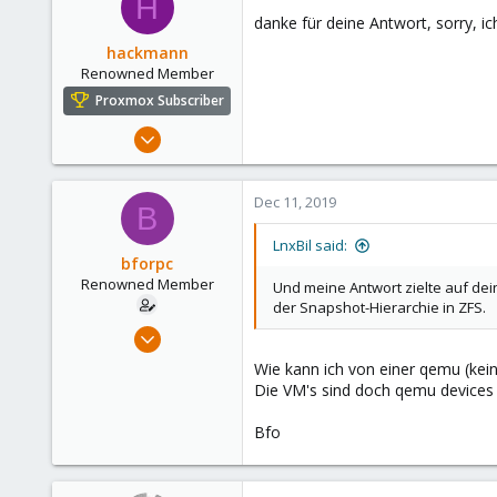
H
danke für deine Antwort, sorry, ich
hackmann
Ohne mir das Video jetzt anzusch
Renowned Member
Proxmox Subscriber
Und meine Antwort zielte auf dein
Jan 6, 2013
Es geht hier nicht um das Webgui
256
"Das QCOW2 auf ZFS nicht sinnvol
15
bei mir läuft es seit Jahren!
Dec 11, 2019
B
83
LnxBil said:
bforpc
Renowned Member
Und meine Antwort zielte auf dein
der Snapshot-Hierarchie in ZFS.
Nov 26, 2013
und nicht von einzelnen Dateien 
Snapshot über die GUI wiederher
151
Wie kann ich von einer qemu (kein
kannst du das nur tun wenn du al
6
Die VM's sind doch qemu devices u
mehr möglich (wenn ihr kein Back
83
Bfo
Hamburg