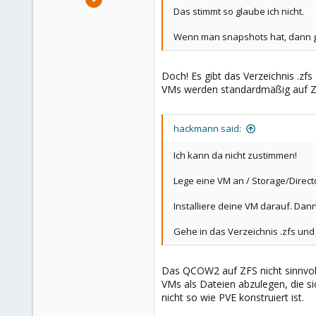
Alternativ ist es immer ratsam de
10,453
Das stimmt so glaube ich nicht.
Prozess aussieht um Fehler aus
2,586
Wenn man snapshots hat, dann gi
Mit einem CLONE auf dem selben P
303
Saarland, Germany
Lange Rede, es ist vieles möglic
Doch! Es gibt das Verzeichnis .zfs
VMs werden standardmäßig auf ZVO
Und dein Kommentar
Je mehr es dann sind desto blöde
hackmann said:
was dann?
Ich kann da nicht zustimmen!
Lege eine VM an / Storage/Direct
Installiere deine VM darauf. Dan
Gehe in das Verzeichnis .zfs und 
Das QCOW2 auf ZFS nicht sinnvoll
VMs als Dateien abzulegen, die si
nicht so wie PVE konstruiert ist.