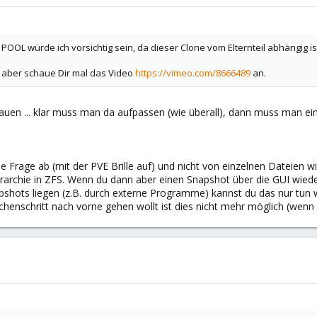
OOL würde ich vorsichtig sein, da dieser Clone vom Elternteil abhängig is
h, aber schaue Dir mal das Video
https://vimeo.com/8666489
an.
uen ... klar muss man da aufpassen (wie überall), dann muss man ein
 Frage ab (mit der PVE Brille auf) und nicht von einzelnen Dateien wie
archie in ZFS. Wenn du dann aber einen Snapshot über die GUI wieder
shots liegen (z.B. durch externe Programme) kannst du das nur tun 
henschritt nach vorne gehen wollt ist dies nicht mehr möglich (wenn 