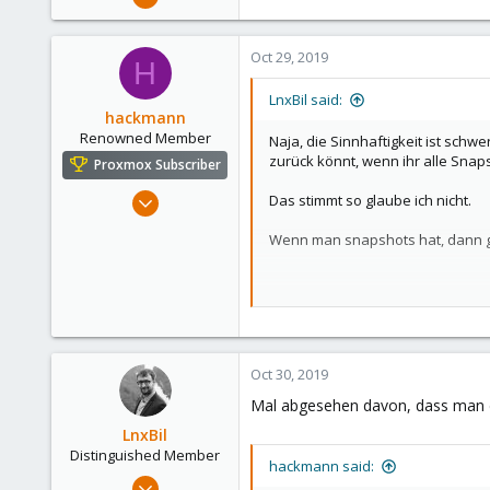
151
6
Oct 29, 2019
H
83
Hamburg
LnxBil said:
hackmann
Renowned Member
Naja, die Sinnhaftigkeit ist schw
zurück könnt, wenn ihr alle Snap
Proxmox Subscriber
Jan 6, 2013
Das stimmt so glaube ich nicht.
256
Wenn man snapshots hat, dann gi
15
83
Je mehr es dann sind desto blöde
Ich kann da nicht zustimmen!
Oct 30, 2019
Lege eine VM an / Storage/Direct
Mal abgesehen davon, dass man dei
Installiere deine VM darauf. Dan
LnxBil
Distinguished Member
Gehe in das Verzeichnis .zfs und 
hackmann said:
Feb 21, 2015