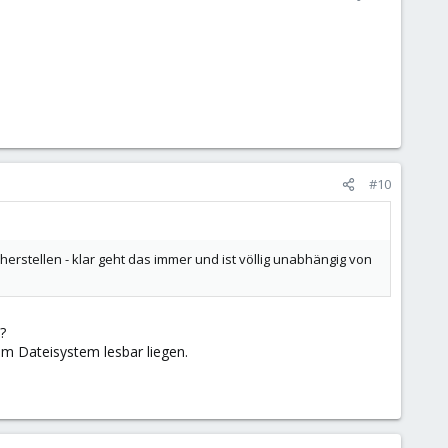
mote durchführen und alles ist wieder so wie es sein soll.
l geschrieben"
#10
herstellen - klar geht das immer und ist völlig unabhängig von
 Snapshot-Hierarchie in ZFS. Wenn du dann aber einen
heute andere Snapshots liegen (z.B. durch externe Programme)
?
en Zwischenschritt nach vorne gehen wollt ist dies nicht
im Dateisystem lesbar liegen.