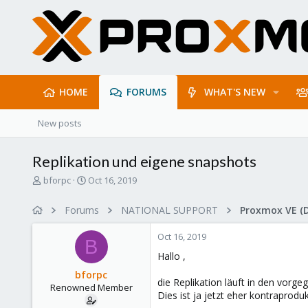
HOME
FORUMS
WHAT'S NEW
New posts
Replikation und eigene snapshots
T
S
bforpc
Oct 16, 2019
h
t
r
a
Forums
NATIONAL SUPPORT
Proxmox VE (
e
r
a
t
Oct 16, 2019
d
d
B
s
a
Hallo ,
t
t
bforpc
a
e
die Replikation läuft in den vor
Renowned Member
r
Dies ist ja jetzt eher kontraprod
t