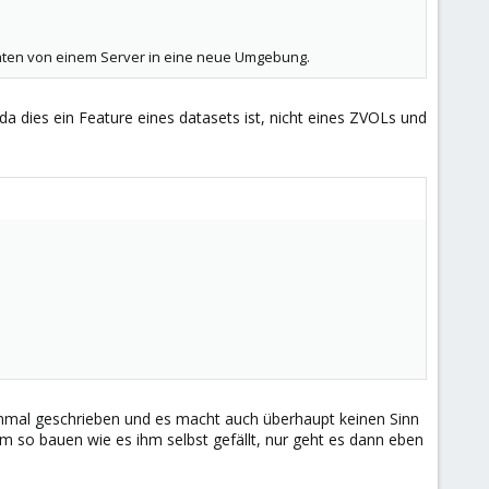
t über die GUI möglich. Die Frage ist also wie euer Recovery-
Daten von einem Server in eine neue Umgebung.
t, ich habe dadurch schon einige VMS verloren.
da dies ein Feature eines datasets ist, nicht eines ZVOLs und
.
einmal geschrieben und es macht auch überhaupt keinen Sinn
em so bauen wie es ihm selbst gefällt, nur geht es dann eben