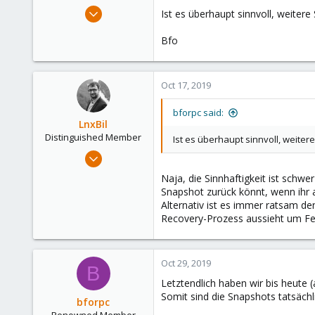
e
Nov 26, 2013
Ist es überhaupt sinnvoll, weiter
r
151
Bfo
6
83
Hamburg
Oct 17, 2019
bforpc said:
LnxBil
Distinguished Member
Ist es überhaupt sinnvoll, weite
Feb 21, 2015
10,453
Naja, die Sinnhaftigkeit ist schwe
2,586
Snapshot zurück könnt, wenn ihr a
Alternativ ist es immer ratsam de
303
Recovery-Prozess aussieht um Fe
Saarland, Germany
Oct 29, 2019
B
Letztendlich haben wir bis heute 
Somit sind die Snapshots tatsächl
bforpc