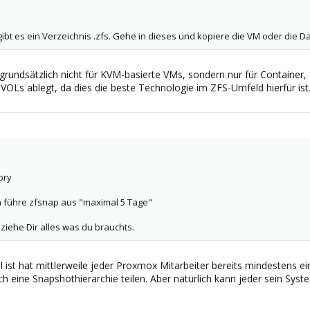
n Snapshot zu klonen und darauf zu arbeiten, aber IMHO ist das nicht direk
zubügeln.
bt es ein Verzeichnis .zfs. Gehe in dieses und kopiere die VM oder die 
OOL würde ich vorsichtig sein, da dieser Clone vom Elternteil abhängig is
h, aber schaue Dir mal das Video
https://vimeo.com/8666489
an.
 grundsätzlich nicht für KVM-basierte VMs, sondern nur für Container, 
Ls ablegt, da dies die beste Technologie im ZFS-Umfeld hierfür ist
r ist das wenn ihr den falschen erwischt habt.
ory
n führe zfsnap aus "maximal 5 Tage"
ziehe Dir alles was du brauchts.
 ist hat mittlerweile jeder Proxmox Mitarbeiter bereits mindestens 
ch eine Snapshothierarchie teilen. Aber natürlich kann jeder sein Syst