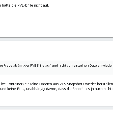
 hatte die PVE-Brille nicht auf.
auen ... klar muss man da aufpassen (wie überall), dann muss man ein pro
e Frage ab (mit der PVE Brille auf)
 "BRILLE AB"
l ist hat mittlerweile jeder Proxmox Mitarbeiter bereits mindestens einma
e Frage ab (mit der PVE Brille auf) und nicht von einzelnen Dateien wieder
wiederherstellen - klar geht das immer und ist völlig unabhängig von der
stellen möchtest (sprich: Rollback) zum Zeitpunkt X und zwischen X und 
 lxc Container) einzelne Dateien aus ZFS Snapshots wieder herstellen
les dazwischen wegwirfst. So ist ZFS aufgebaut und wenn ihr dann auf ein
nd keine Files, unabhängig davon, dass die Snapshots ja auch nicht 
up irgendwo habt).