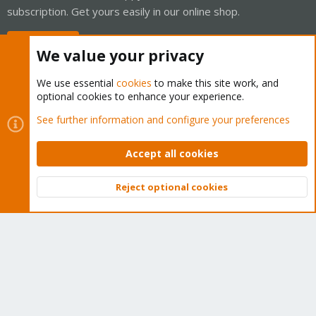
subscription. Get yours easily in our online shop.
Buy now!
We value your privacy
We use essential
cookies
to make this site work, and
optional cookies to enhance your experience.
Cookies
Proxmox Support Forum - Light Mode
See further information and configure your preferences
Contact us
Terms and rules
Privacy policy
Help
Home
R
S
Accept all cookies
S
®
Community platform by XenForo
© 2010-2026 XenForo Ltd.
Reject optional cookies
Top
Bott