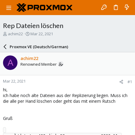
Rep Dateien löschen
T
S
achim22
Mar 22, 2021
h
t
r
a
Proxmox VE (Deutsch/German)
e
r
a
t
achim22
A
d
d
Renowned Member
s
a
t
t
a
e
Mar 22, 2021
#1
r
t
hi,
e
ich habe noch alte Dateien aus der Replizierung liegen. Muss ich
r
die alle per Hand löschen oder geht das mit einem Rutsch
Gruß