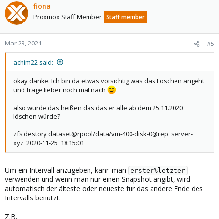
fiona
Proxmox Staff Member
Staff member
Mar 23, 2021
#5
achim22 said:
okay danke. Ich bin da etwas vorsichtig was das Löschen angeht
und frage lieber noch mal nach
also würde das heißen das das er alle ab dem 25.11.2020
löschen würde?
zfs destory dataset@rpool/data/vm-400-disk-0@rep_server-
xyz_2020-11-25_18:15:01
Um ein Intervall anzugeben, kann man
erster%letzter
verwenden und wenn man nur einen Snapshot angibt, wird
automatisch der älteste oder neueste für das andere Ende des
Intervalls benutzt.
Z.B.