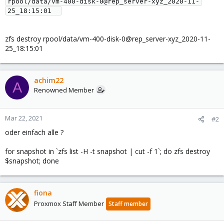
rpool/data/vm-400-disk-0@rep_server-xyz_2020-11-
zfs destroy rpool/data/vm-400-disk-0@rep_server-xyz_2020-11-
25_18:15:01
achim22
A
Renowned Member
Mar 22, 2021
#2
oder einfach alle ?
for snapshot in `zfs list -H -t snapshot | cut -f 1`; do zfs destroy
$snapshot; done
fiona
Proxmox Staff Member
Staff member