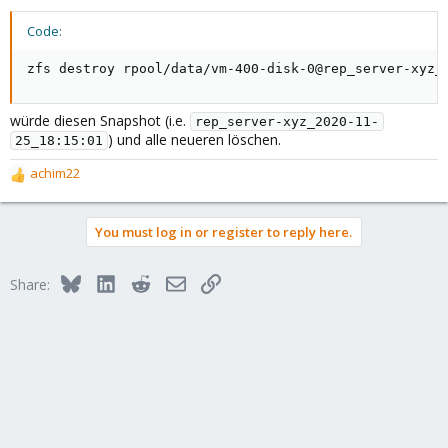
Code:
zfs destroy rpool/data/vm-400-disk-0@rep_server-xyz_
würde diesen Snapshot (i.e.
rep_server-xyz_2020-11-
) und alle neueren löschen.
25_18:15:01
achim22
R
e
a
You must log in or register to reply here.
c
t
i
Bluesky
LinkedIn
Reddit
Email
Link
Share:
o
n
s
: