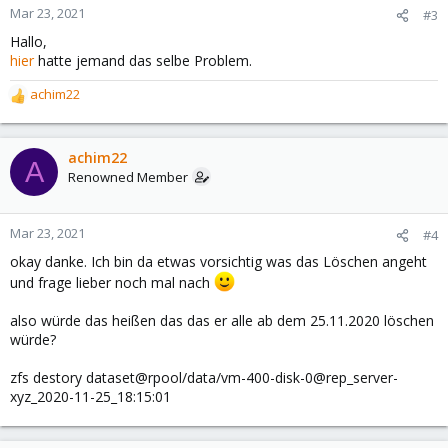
Mar 23, 2021
#3
Hallo,
hier
hatte jemand das selbe Problem.
achim22
R
e
a
c
achim22
A
t
Renowned Member
i
o
n
Mar 23, 2021
#4
s
okay danke. Ich bin da etwas vorsichtig was das Löschen angeht
:
und frage lieber noch mal nach
also würde das heißen das das er alle ab dem 25.11.2020 löschen
würde?
zfs destory dataset@rpool/data/vm-400-disk-0@rep_server-
xyz_2020-11-25_18:15:01