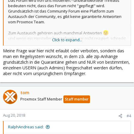
Das Forum wird von uns moderiert - unbeantwortete Threads
bedeuten nicht, dass das Forum nicht "gepflegt" wird.
Grundsätzlich ist das Community Forum eine Platform zum
Austausch der Community, es gibt keine garantierte Antworten
vom Proxmox Team.
Zum Austausch gehören auch manchmal Antworten
und wenn ein Hersteller hier teilweise gar nicht reagiert, schreckt
Click to expand...
das vor den Kauf einer Lizenz ein wenig ab.
Meine Frage war hier nicht erlaubt oder verboten, sondern das
Auf das Quarantänte Web Interface haben nur Admins Zugriff,
man ein Regelsystem wünscht, in dem z.b. alle zip-Anhänge
und natürlich der entsprechende User/Mailbox.
grundsätzlich in die Quarantäne gehen und NUR von bestimmten,
Das ist/war klar.
einzelnen USERN (auch Admins) freigeschaltet werden dürfen,
aber nicht vom ursprünglichem Empfänger.
So ganz versteh ich die Frage nicht. Mit dem Regelsystem können
emails (zb. mit ZIP files) für bestimmte User erlaubt werden.
tom
Proxmox Staff Member
Staff member
Aug 20, 2018
#4
RalphAndreas said: