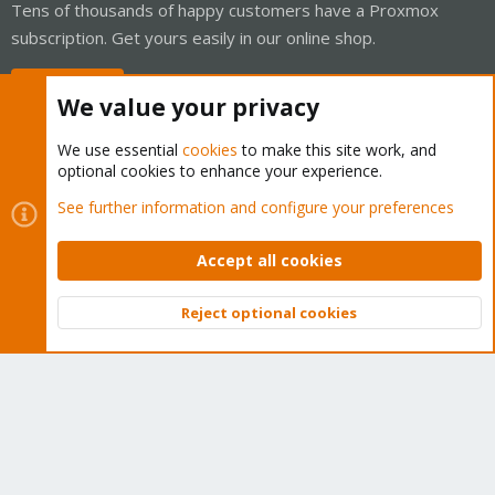
Tens of thousands of happy customers have a Proxmox
subscription. Get yours easily in our online shop.
Buy now!
We value your privacy
We use essential
cookies
to make this site work, and
optional cookies to enhance your experience.
Cookies
Proxmox Support Forum - Light Mode
See further information and configure your preferences
Contact us
Terms and rules
Privacy policy
Help
Home
R
S
Accept all cookies
S
®
Community platform by XenForo
© 2010-2026 XenForo Ltd.
Reject optional cookies
Top
Bott