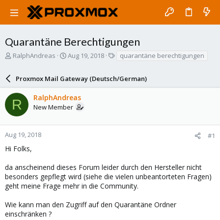
Quarantäne Berechtigungen
T
S
T
RalphAndreas
Aug 19, 2018
quarantäne berechtigungen
h
t
a
r
a
g
Proxmox Mail Gateway (Deutsch/German)
e
r
s
a
t
RalphAndreas
d
d
R
New Member
s
a
t
t
a
e
r
Aug 19, 2018
#1
t
Hi Folks,
e
r
da anscheinend dieses Forum leider durch den Hersteller nicht
besonders gepflegt wird (siehe die vielen unbeantorteten Fragen)
geht meine Frage mehr in die Community.
Wie kann man den Zugriff auf den Quarantäne Ordner
einschränken ?