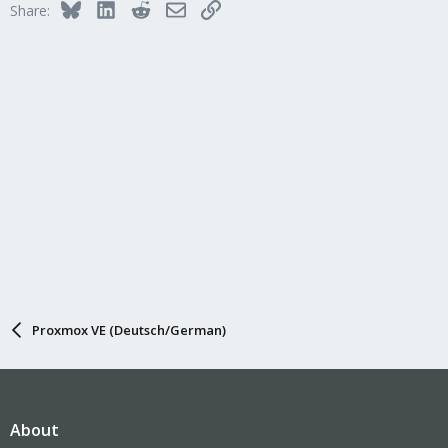
Bluesky
LinkedIn
Reddit
Email
Link
Share:
Proxmox VE (Deutsch/German)
About