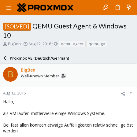
QEMU Guest Agent & Windows
[SOLVED]
10
T
S
T
BigBen
Aug 12, 2016
qemu-agent
qemu-ga
h
t
a
r
a
g
Proxmox VE (Deutsch/German)
e
r
s
a
t
BigBen
d
d
B
Well-Known Member
s
a
t
t
a
e
r
Aug 12, 2016
#1
t
Hallo,
e
r
als VM laufen mittlerweile einige Windows Systeme.
Bei fast allen konnten etwaige Auffälligkeiten relativ schnell gelöst
werden.