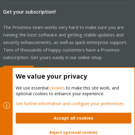
Get your subscription!
The Proxmox team works very hard to make sure you are
running the best software and getting stable updates and
security enhancements, as well as quick enterprise support.
Tens of thousands of happy customers have a Proxmox
subscription. Get yours easily in our online shop.
Buy now!
We value your privacy
We use essential
cookies
to make this site work, and
optional cookies to enhance your experience.
Cookies
Proxmox Support Forum - Light Mode
See further information and configure your preferences
Contact us
Terms and rules
Privacy policy
Help
Home
R
S
Accept all cookies
S
®
Community platform by XenForo
© 2010-2026 XenForo Ltd.
Reject optional cookies