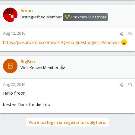
fireon
Distinguished Member
Proxmox Subscriber
Aug 12, 2016
#2
https://pve.proxmox.com/wiki/Qemu-guest-agent#Windows
BigBen
B
Well-Known Member
Aug 22, 2016
#3
Hallo fireon,
besten Dank für die Info.
You must log in or register to reply here.