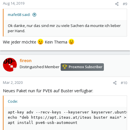
Aug 14, 2019
#9
mafe68 said:
Ok danke, nur das sind mir zu viele Sachen da mounte ich lieber
per Hand.
Wie jeder möchte
Kein Thema
fireon
Distinguished Member
Proxmox Subscriber
Mar 2, 2020
#10
Neues Paket nun für PVE6 auf Buster verfügbar:
Code:
apt-key adv --recv-keys --keyserver keyserver.ubuntu.
echo "deb https://apt.iteas.at/iteas buster main" > /
apt install pve6-usb-automount