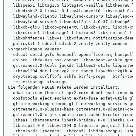
  libspeex1 libtag1v5 libtag1v5-vanilla libtheora0 li
  libudisks2-0 libv4l-0 libv4lconvert0 libvisual-0.4-
  libwayland-client0 libwayland-cursor0 libwayland-eg
  libwayland-server0 libwebkit2gtk-4.0-37 libwebp6 li
  libxcb-glx0 libxcb-present0 libxcb-sync1 libxcb-xfi
  libxcursor1 libxdamage1 libxfixes3 libxinerama1 lib
  libxshmfence1 libxv1 libxxf86vm1 notification-daemo
  policykit-1 udevil udisks2 zenity zenity-common

Vorgeschlagene Pakete:

  cdtool setcd gvfs hunspell openoffice.org-hunspell 
  colord libdv-bin oss-compat libenchant-voikko gpm l
  gstreamer1.0-tools jackd2 liblcms2-utils libparted-
  libraw1394-doc librsvg2-bin speex libwebkit2gtk-4.0
  cryptsetup curlftpfs sshfs btrfs-progs | btrfs-tool
  reiserfsprogs xfsprogs

Die folgenden NEUEN Pakete werden installiert:

  adwaita-icon-theme at-spi2-core dconf-gsettings-bac
  dosfstools eject enchant exfat-fuse exfat-utils gli
  glib-networking-common glib-networking-services gse
  gstreamer1.0-plugins-base gstreamer1.0-plugins-good
  gstreamer1.0-x gtk-update-icon-cache hicolor-icon-t
  libaa1 libatasmart4 libatk-bridge2.0-0 libatk1.0-0 
  libatspi2.0-0 libavc1394-0 libcairo-gobject2 libcap
  libcolord2 libcroco3 libdconf1 libdrm-amdgpu1 libdr