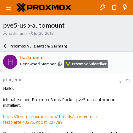
pve5-usb-automount
T
S
hackmann
Jul 30, 2018
h
t
r
a
Proxmox VE (Deutsch/German)
e
r
a
t
hackmann
H
d
d
Renowned Member
Proxmox Subscriber
s
a
t
t
a
e
Jul 30, 2018
#1
r
t
Hallo,
e
r
ich habe einen Proxmox 5 das Packet pve5-usb-automount
installiert.
https://forum.proxmox.com/threads/storage-usb-
festplatte.43285/#post-207789