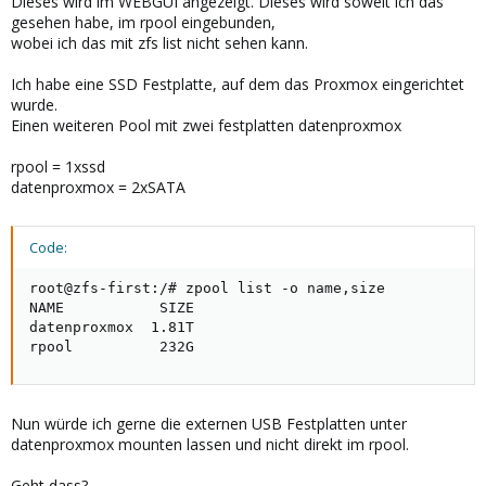
Dieses wird im WEBGUI angezeigt. Dieses wird soweit ich das
gesehen habe, im rpool eingebunden,
wobei ich das mit zfs list nicht sehen kann.
Ich habe eine SSD Festplatte, auf dem das Proxmox eingerichtet
wurde.
Einen weiteren Pool mit zwei festplatten datenproxmox
rpool = 1xssd
datenproxmox = 2xSATA
Code:
root@zfs-first:/# zpool list -o name,size

NAME           SIZE

datenproxmox  1.81T

rpool          232G
Nun würde ich gerne die externen USB Festplatten unter
datenproxmox mounten lassen und nicht direkt im rpool.
Geht dass?