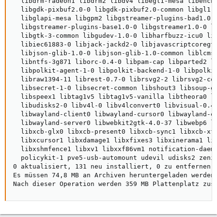
  libdrm-radeon1 libdrm2 libdv4 libegl1-mesa libencha
  libgdk-pixbuf2.0-0 libgdk-pixbuf2.0-common libgl1-m
  libglapi-mesa libgpm2 libgstreamer-plugins-bad1.0-0
  libgstreamer-plugins-base1.0-0 libgstreamer1.0-0 li
  libgtk-3-common libgudev-1.0-0 libharfbuzz-icu0 lib
  libiec61883-0 libjack-jackd2-0 libjavascriptcoregtk
  libjson-glib-1.0-0 libjson-glib-1.0-common liblcms2
  libntfs-3g871 liborc-0.4-0 libpam-cap libparted2 li
  libpolkit-agent-1-0 libpolkit-backend-1-0 libpolkit
  libraw1394-11 librest-0.7-0 librsvg2-2 librsvg2-com
  libsecret-1-0 libsecret-common libshout3 libsoup-gn
  libspeex1 libtag1v5 libtag1v5-vanilla libtheora0 li
  libudisks2-0 libv4l-0 libv4lconvert0 libvisual-0.4-
  libwayland-client0 libwayland-cursor0 libwayland-eg
  libwayland-server0 libwebkit2gtk-4.0-37 libwebp6 li
  libxcb-glx0 libxcb-present0 libxcb-sync1 libxcb-xfi
  libxcursor1 libxdamage1 libxfixes3 libxinerama1 lib
  libxshmfence1 libxv1 libxxf86vm1 notification-daemo
  policykit-1 pve5-usb-automount udevil udisks2 zenit
0 aktualisiert, 131 neu installiert, 0 zu entfernen u
Es müssen 74,8 MB an Archiven heruntergeladen werden.
Nach dieser Operation werden 359 MB Plattenplatz zus