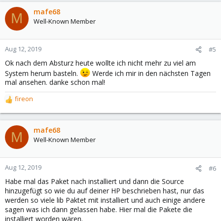
mafe68
M
Well-Known Member
Aug 12, 2019
#5
Ok nach dem Absturz heute wollte ich nicht mehr zu viel am
System herum basteln.
Werde ich mir in den nächsten Tagen
mal ansehen. danke schon mal!
fireon
R
e
a
c
mafe68
M
t
Well-Known Member
i
o
n
Aug 12, 2019
#6
s
Habe mal das Paket nach installiert und dann die Source
:
hinzugefügt so wie du auf deiner HP beschrieben hast, nur das
werden so viele lib Paktet mit installiert und auch einige andere
sagen was ich dann gelassen habe. Hier mal die Pakete die
installiert worden wären.