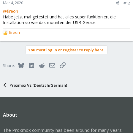
n
Mar 4, 2020
#12
s
@fireon
:
Habe jetzt mal getestet und hat alles super funktioniert die
Installation so wie das mounten der USB Geräte.
fireon
R
e
a
You must log in or register to reply here.
c
t
i
Bluesky
LinkedIn
Reddit
Email
Link
Share:
o
n
s
:
Proxmox VE (Deutsch/German)
About
The Proxmox community has been around for many years