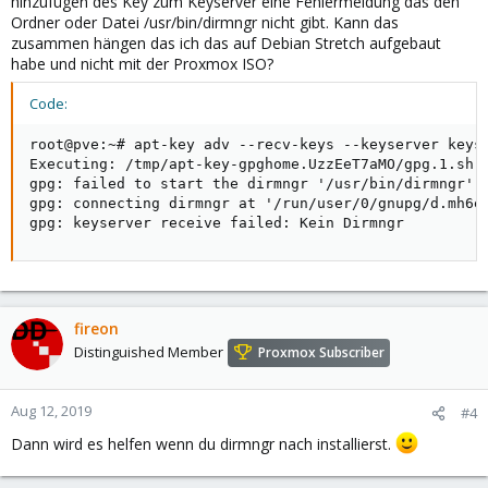
hinzufügen des Key zum Keyserver eine Fehlermeldung das den
Ordner oder Datei /usr/bin/dirmngr nicht gibt. Kann das
zusammen hängen das ich das auf Debian Stretch aufgebaut
habe und nicht mit der Proxmox ISO?
Code:
root@pve:~# apt-key adv --recv-keys --keyserver keyse
Executing: /tmp/apt-key-gpghome.UzzEeT7aMO/gpg.1.sh -
gpg: failed to start the dirmngr '/usr/bin/dirmngr': 
gpg: connecting dirmngr at '/run/user/0/gnupg/d.mh6ei
gpg: keyserver receive failed: Kein Dirmngr
fireon
Distinguished Member
Proxmox Subscriber
Aug 12, 2019
#4
Dann wird es helfen wenn du dirmngr nach installierst.