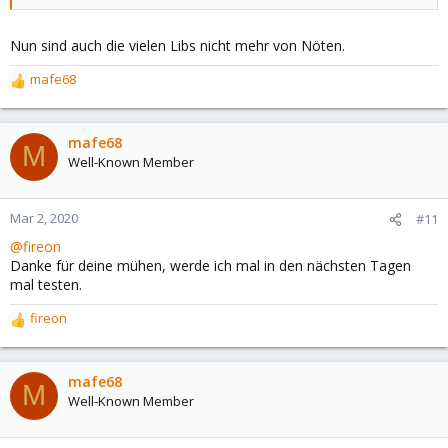
Nun sind auch die vielen Libs nicht mehr von Nöten.
mafe68
R
e
a
c
mafe68
M
t
Well-Known Member
i
o
n
Mar 2, 2020
#11
s
@fireon
:
Danke für deine mühen, werde ich mal in den nächsten Tagen
mal testen.
fireon
R
e
a
c
mafe68
M
t
Well-Known Member
i
o