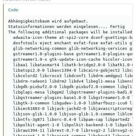
Code:
Abhängigkeitsbaum wird aufgebaut.       

Statusinformationen werden eingelesen.... Fertig

The following additional packages will be installed:

  adwaita-icon-theme at-spi2-core dconf-gsettings-bac
  dosfstools eject enchant exfat-fuse exfat-utils gli
  glib-networking-common glib-networking-services gse
  gstreamer1.0-plugins-base gstreamer1.0-plugins-good
  gstreamer1.0-x gtk-update-icon-cache hicolor-icon-t
  libaa1 libatasmart4 libatk-bridge2.0-0 libatk1.0-0 
  libatspi2.0-0 libavc1394-0 libcairo-gobject2 libcap
  libcolord2 libcroco3 libdconf1 libdrm-amdgpu1 libdr
  libdrm-radeon1 libdrm2 libdv4 libegl1-mesa libencha
  libgdk-pixbuf2.0-0 libgdk-pixbuf2.0-common libgl1-m
  libglapi-mesa libgpm2 libgstreamer-plugins-bad1.0-0
  libgstreamer-plugins-base1.0-0 libgstreamer1.0-0 li
  libgtk-3-common libgudev-1.0-0 libharfbuzz-icu0 lib
  libiec61883-0 libjack-jackd2-0 libjavascriptcoregtk
  libjson-glib-1.0-0 libjson-glib-1.0-common liblcms2
  libntfs-3g871 liborc-0.4-0 libpam-cap libparted2 li
  libpolkit-agent-1-0 libpolkit-backend-1-0 libpolkit
  libraw1394-11 librest-0.7-0 librsvg2-2 librsvg2-com
  libsecret-1-0 libsecret-common libshout3 libsoup-gn