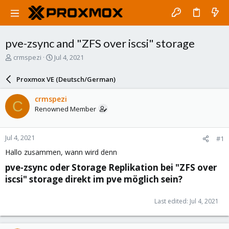
pve-zsync and "ZFS over iscsi" storage
T
S
crmspezi
Jul 4, 2021
h
t
r
a
Proxmox VE (Deutsch/German)
e
r
a
t
crmspezi
C
d
d
Renowned Member
s
a
t
t
a
e
Jul 4, 2021
#1
r
t
Hallo zusammen, wann wird denn
e
pve-zsync oder Storage Replikation bei "ZFS over
r
iscsi" storage direkt im pve möglich sein?​
Last edited:
Jul 4, 2021