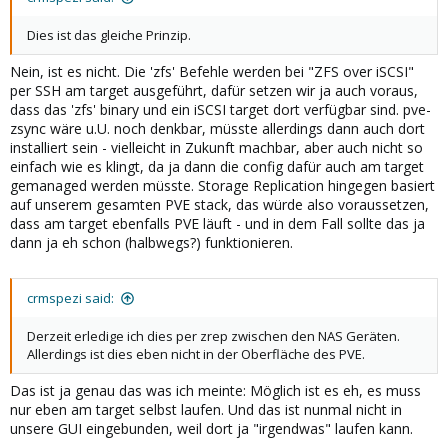
Dies ist das gleiche Prinzip.
Nein, ist es nicht. Die 'zfs' Befehle werden bei "ZFS over iSCSI"
per SSH am target ausgeführt, dafür setzen wir ja auch voraus,
dass das 'zfs' binary und ein iSCSI target dort verfügbar sind. pve-
zsync wäre u.U. noch denkbar, müsste allerdings dann auch dort
installiert sein - vielleicht in Zukunft machbar, aber auch nicht so
einfach wie es klingt, da ja dann die config dafür auch am target
gemanaged werden müsste. Storage Replication hingegen basiert
auf unserem gesamten PVE stack, das würde also voraussetzen,
dass am target ebenfalls PVE läuft - und in dem Fall sollte das ja
dann ja eh schon (halbwegs?) funktionieren.
crmspezi said:
Derzeit erledige ich dies per zrep zwischen den NAS Geräten.
Allerdings ist dies eben nicht in der Oberfläche des PVE.
Das ist ja genau das was ich meinte: Möglich ist es eh, es muss
nur eben am target selbst laufen. Und das ist nunmal nicht in
unsere GUI eingebunden, weil dort ja "irgendwas" laufen kann.