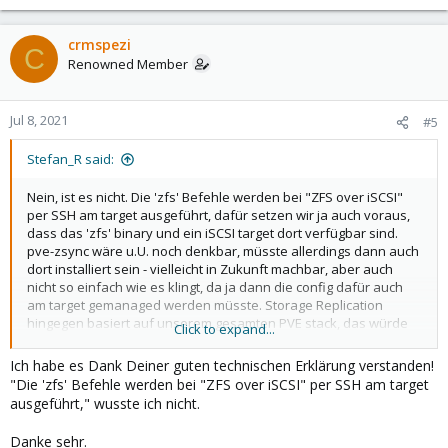
crmspezi
C
Renowned Member
Jul 8, 2021
#5
Stefan_R said:
Nein, ist es nicht. Die 'zfs' Befehle werden bei "ZFS over iSCSI"
per SSH am target ausgeführt, dafür setzen wir ja auch voraus,
dass das 'zfs' binary und ein iSCSI target dort verfügbar sind.
pve-zsync wäre u.U. noch denkbar, müsste allerdings dann auch
dort installiert sein - vielleicht in Zukunft machbar, aber auch
nicht so einfach wie es klingt, da ja dann die config dafür auch
am target gemanaged werden müsste. Storage Replication
hingegen basiert auf unserem gesamten PVE stack, das würde
Click to expand...
also voraussetzen, dass am target ebenfalls PVE läuft - und in
dem Fall sollte das ja dann ja eh schon (halbwegs?)
Ich habe es Dank Deiner guten technischen Erklärung verstanden!
funktionieren.
"Die 'zfs' Befehle werden bei "ZFS over iSCSI" per SSH am target
ausgeführt," wusste ich nicht.
Das ist ja genau das was ich meinte: Möglich ist es eh, es muss
Danke sehr.