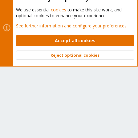
We use essential
cookies
to make this site work, and
optional cookies to enhance your experience.
Cookies
Proxmox Support Forum - Light Mode
See further information and configure your preferences
Contact us
Terms and rules
Privacy policy
Help
Home
R
S
Accept all cookies
S
®
Community platform by XenForo
© 2010-2026 XenForo Ltd.
Reject optional cookies
Top
Bott