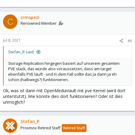
nur eben am target selbst laufen. Und das ist nunmal nicht in
unsere GUI eingebunden, weil dort ja "irgendwas" laufen kann.
crmspezi
C
Renowned Member
Jul 8, 2021
#6
Stefan_R said:
Storage Replication hingegen basiert auf unserem gesamten
PVE stack, das würde also voraussetzen, dass am target
ebenfalls PVE läuft - und in dem Fall sollte das ja dann ja eh
schon (halbwegs?) funktionieren.
Ok, was ist dann mit OpenMediaVault mit pve Kernel (wird dort
unterstützt). Wie könnte dies dort funktionieren? Oder ist dies
unmöglich?
Stefan_R
Proxmox Retired Staff
Retired Staff