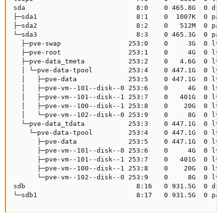
sda                            8:0    0 465.8G  0 dis
├─sda1                         8:1    0  1007K  0 par
├─sda2                         8:2    0   512M  0 par
└─sda3                         8:3    0 465.3G  0 par
  ├─pve-swap                 253:0    0     3G  0 lvm
  ├─pve-root                 253:1    0     4G  0 lvm
  ├─pve-data_tmeta           253:2    0   4.6G  0 lvm
  │ └─pve-data-tpool         253:4    0 447.1G  0 lvm
  │   ├─pve-data             253:5    0 447.1G  0 lvm
  │   ├─pve-vm--101--disk--0 253:6    0     4G  0 lvm
  │   ├─pve-vm--101--disk--1 253:7    0   401G  0 lvm
  │   ├─pve-vm--100--disk--1 253:8    0    20G  0 lvm
  │   └─pve-vm--102--disk--0 253:9    0     8G  0 lvm
  └─pve-data_tdata           253:3    0 447.1G  0 lvm
    └─pve-data-tpool         253:4    0 447.1G  0 lvm
      ├─pve-data             253:5    0 447.1G  0 lvm
      ├─pve-vm--101--disk--0 253:6    0     4G  0 lvm
      ├─pve-vm--101--disk--1 253:7    0   401G  0 lvm
      ├─pve-vm--100--disk--1 253:8    0    20G  0 lvm
      └─pve-vm--102--disk--0 253:9    0     8G  0 lvm
sdb                            8:16   0 931.5G  0 dis
└─sdb1                         8:17   0 931.5G  0 pa