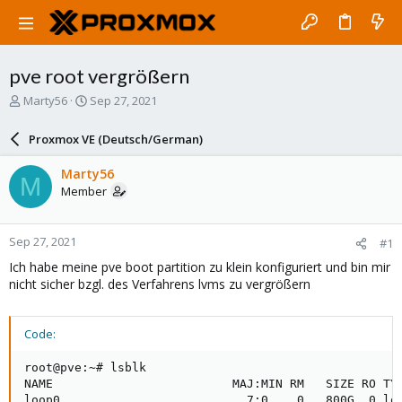
pve root vergrößern
T
S
Marty56
Sep 27, 2021
h
t
r
a
Proxmox VE (Deutsch/German)
e
r
a
t
Marty56
M
d
d
Member
s
a
t
t
a
e
Sep 27, 2021
#1
r
t
Ich habe meine pve boot partition zu klein konfiguriert und bin mir
e
nicht sicher bzgl. des Verfahrens lvms zu vergrößern
r
Code:
root@pve:~# lsblk

NAME                         MAJ:MIN RM   SIZE RO TYP
loop0                          7:0    0   800G  0 loo