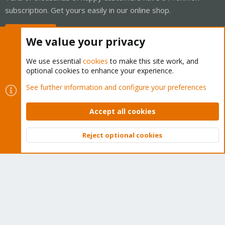
subscription. Get yours easily in our online shop.
Buy now!
We value your privacy
We use essential
cookies
to make this site work, and
optional cookies to enhance your experience.
Cookies
Proxmox Support Forum - Light Mode
See further information and configure your preferences
Contact us
Terms and rules
Privacy policy
Help
Home
R
S
Accept all cookies
S
®
Community platform by XenForo
© 2010-2026 XenForo Ltd.
Reject optional cookies
Top
Bott