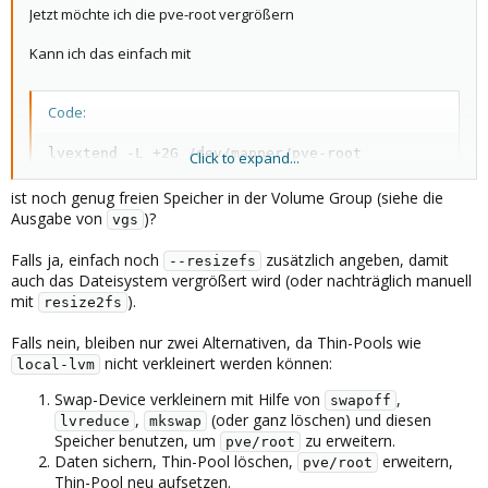
Jetzt möchte ich die pve-root vergrößern
Kann ich das einfach mit
Code:
lvextend -L +2G /dev/mapper/pve-root
Click to expand...
ist noch genug freien Speicher in der Volume Group (siehe die
Ausgabe von
)?
vgs
machen oder muss ich sonst noch etwas beachten?
Falls ja, einfach noch
zusätzlich angeben, damit
--resizefs
auch das Dateisystem vergrößert wird (oder nachträglich manuell
mit
).
resize2fs
Falls nein, bleiben nur zwei Alternativen, da Thin-Pools wie
nicht verkleinert werden können:
local-lvm
Swap-Device verkleinern mit Hilfe von
,
swapoff
,
(oder ganz löschen) und diesen
lvreduce
mkswap
Speicher benutzen, um
zu erweitern.
pve/root
Daten sichern, Thin-Pool löschen,
erweitern,
pve/root
Thin-Pool neu aufsetzen.