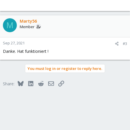
Marty56
M
Member
Sep 27, 2021
#3
Danke. Hat funktioniert !
You must log in or register to reply here.
Bluesky
LinkedIn
Reddit
Email
Link
Share: