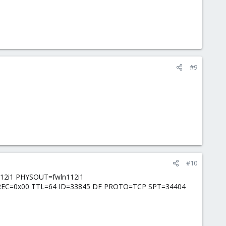
#9
#10
112i1 PHYSOUT=fwln112i1
00 PREC=0x00 TTL=64 ID=33845 DF PROTO=TCP SPT=34404