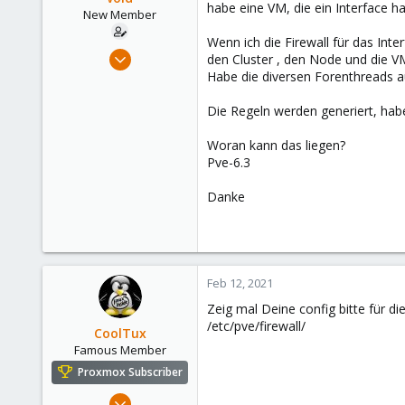
habe eine VM, die ein Interface ha
e
New Member
r
Wenn ich die Firewall für das Inte
Feb 12, 2021
den Cluster , den Node und die VM 
18
Habe die diversen Forenthreads a
1
Die Regeln werden generiert, habe 
3
43
Woran kann das liegen?
Pve-6.3
Danke
Feb 12, 2021
Zeig mal Deine config bitte für d
/etc/pve/firewall/
CoolTux
Famous Member
Proxmox Subscriber
Mar 14, 2019