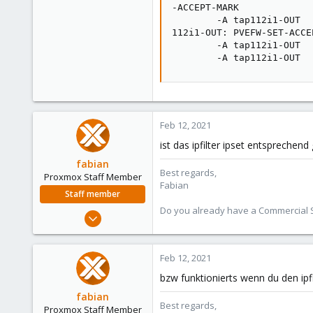
-ACCEPT-MARK

        -A tap112i1-OUT  
112i1-OUT: PVEFW-SET-ACCE
        -A tap112i1-OUT  
        -A tap112i1-OUT  
Feb 12, 2021
ist das ipfilter ipset entsprechend 
fabian
Best regards,
Proxmox Staff Member
Fabian
Staff member
Do you already have a Commercial Su
Jan 7, 2016
13,173
3,984
Feb 12, 2021
303
bzw funktionierts wenn du den ipfi
fabian
Best regards,
Proxmox Staff Member