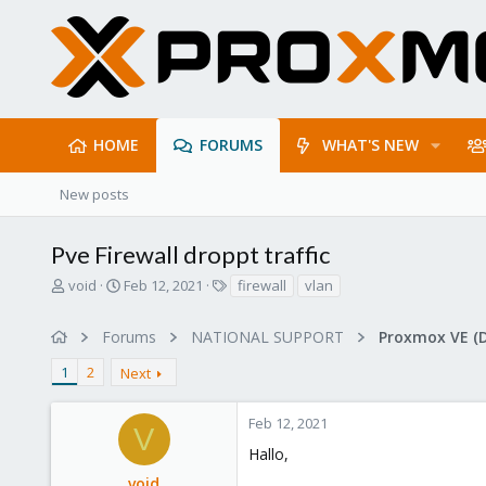
HOME
FORUMS
WHAT'S NEW
New posts
Pve Firewall droppt traffic
T
S
T
void
Feb 12, 2021
firewall
vlan
h
t
a
r
a
g
Forums
NATIONAL SUPPORT
Proxmox VE (
e
r
s
a
t
1
2
Next
d
d
s
a
t
t
Feb 12, 2021
V
a
e
Hallo,
r
t
void