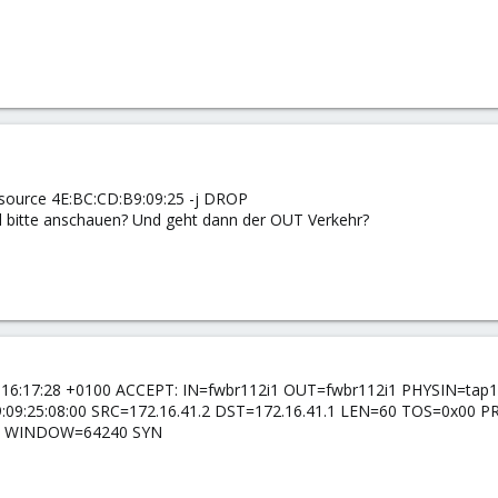
source 4E:BC:CD:B9:09:25 -j DROP
al bitte anschauen? Und geht dann der OUT Verkehr?
1:16:17:28 +0100 ACCEPT: IN=fwbr112i1 OUT=fwbr112i1 PHYSIN=tap
:b9:09:25:08:00 SRC=172.16.41.2 DST=172.16.41.1 LEN=60 TOS=0x
0 WINDOW=64240 SYN