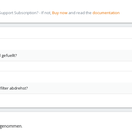
pport Subscription? - If not,
Buy now
and read the
documentation
 gefuellt?
filter abdrehst?
eggenommen.