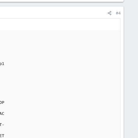
#4
1

P

C

-

T
