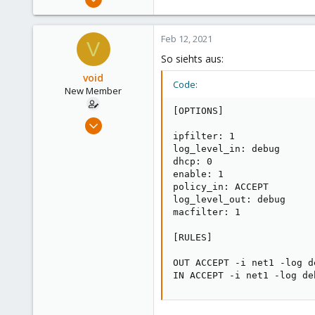
1,161
232
Feb 12, 2021
V
108
So siehts aus:
48
void
Code:
New Member
[OPTIONS]

Feb 12, 2021
ipfilter: 1

18
log_level_in: debug

1
dhcp: 0

3
enable: 1

policy_in: ACCEPT

43
log_level_out: debug

macfilter: 1

[RULES]

OUT ACCEPT -i net1 -log de
IN ACCEPT -i net1 -log de