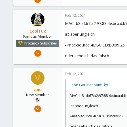
18
1
Feb 12, 2021
3
MAC=b8:af:67:a2:97:88:4e:bc:cd:b9
43
CoolTux
ist aber ungleich
Famous Member
Proxmox Subscriber
--mac-source 4E:BC:CD:B9:09:25
Mar 14, 2019
oder sehe ich das falsch
1,161
232
108
Feb 12, 2021
V
48
Leon Gaultier said:
void
New Member
MAC=b8:af:67:a2:97:88:
4e:bc:cd:b
ist aber ungleich
Feb 12, 2021
18
--mac-source 4E:BC:CD:B9:09:25
1
oder sehe ich das falsch