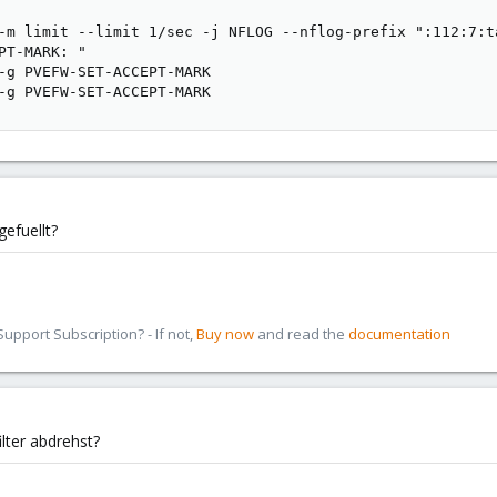
-m limit --limit 1/sec -j NFLOG --nflog-prefix ":112:7:ta
PT-MARK: "

-g PVEFW-SET-ACCEPT-MARK

-g PVEFW-SET-ACCEPT-MARK
gefuellt?
pport Subscription? - If not,
Buy now
and read the
documentation
lter abdrehst?