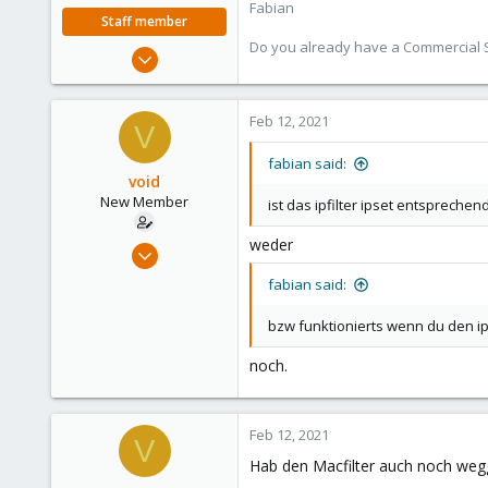
Fabian
Staff member
Do you already have a Commercial Su
Jan 7, 2016
13,173
3,984
Feb 12, 2021
V
303
fabian said:
void
New Member
ist das ipfilter ipset entsprechend
weder
Feb 12, 2021
18
fabian said:
1
bzw funktionierts wenn du den ip
3
43
noch.
Feb 12, 2021
V
Hab den Macfilter auch noch w