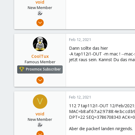
void
New Member
Feb 12, 2021
18
1
Feb 12, 2021
3
Dann sollte das hier
43
-A tap112i1-OUT -m mac ! --mac-
CoolTux
jetzt raus sein. Kannst Du das m
Famous Member
Proxmox Subscriber
Mar 14, 2019
1,161
232
Feb 12, 2021
V
108
112 7 tap112i1-OUT 12/Feb/202
48
MAC=b8:af:67:a2:97:88:4e:bc:cd
void
DPT=22 SEQ=3786708343 ACK=
New Member
Aber die packerl landen nirgends.
Feb 12, 2021