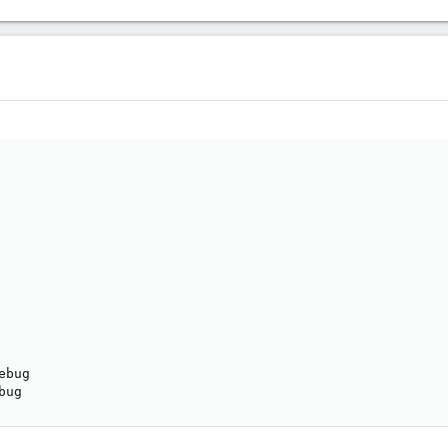
bug

bug