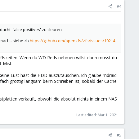
#4
edacht 'false positives' zu clearen
 macht. siehe zb
https://github.com/openzfs/zfs/issues/10214
.
riffszeiten. Wenn du WD Reds nehmen willst dann musst du
-Mist.
keine Lust hast die HDD auszutauschen. Ich glaube mdraid
fach grottig langsam beim Schreiben ist, sobald der Cache
tplatten verkauft, obwohl die absolut nichts in einem NAS
Last edited:
Mar 1, 2021
#5