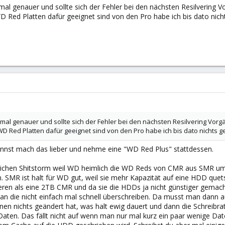
al genauer und sollte sich der Fehler bei den nächsten Resilvering V
 Red Platten dafür geeignet sind von den Pro habe ich bis dato nich
mal genauer und sollte sich der Fehler bei den nächsten Resilvering Vorg
D Red Platten dafür geeignet sind von den Pro habe ich bis dato nichts g
nst mach das lieber und nehme eine "WD Red Plus" stattdessen.
mlichen Shitstorm weil WD heimlich die WD Reds von CMR aus SMR um
n. SMR ist halt für WD gut, weil sie mehr Kapazität auf eine HDD que
eren als eine 2TB CMR und da sie die HDDs ja nicht günstiger gemacht
n die nicht einfach mal schnell überschreiben. Da musst man dann a
nen nichts geändert hat, was halt ewig dauert und dann die Schreibra
ten. Das fällt nicht auf wenn man nur mal kurz ein paar wenige Daten