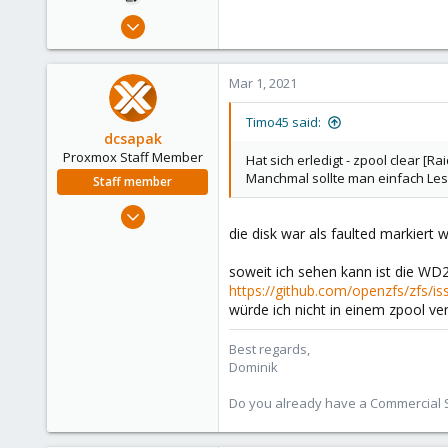
Mar 1, 2021
5
1
Mar 1, 2021
3
36
Timo45 said:
dcsapak
Proxmox Staff Member
Hat sich erledigt - zpool clear [
Manchmal sollte man einfach Les
Staff member
Feb 1, 2016
die disk war als faulted markiert w
10,727
1,756
soweit ich sehen kann ist die WD
273
https://github.com/openzfs/zfs/i
38
würde ich nicht in einem zpool v
Vienna
Best regards,
Dominik
Do you already have a Commercial Su