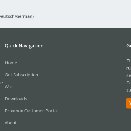
Deutsch/German)
Quick Navigation
G
Th
Home
ru
Get Subscription
se
le
Te
Wiki
su
Downloads
Proxmox Customer Portal
About