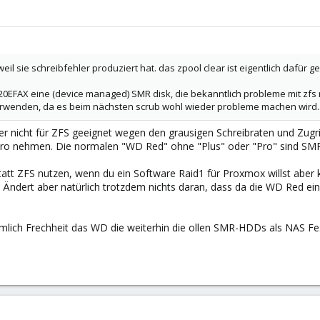
weil sie schreibfehler produziert hat. das zpool clear ist eigentlich dafür g
20EFAX eine (device managed) SMR disk, die bekanntlich probleme mit zfs
verwenden, da es beim nächsten scrub wohl wieder probleme machen wird..
er nicht für ZFS geeignet wegen den grausigen Schreibraten und Zug
ro nehmen. Die normalen "WD Red" ohne "Plus" oder "Pro" sind SMR
att ZFS nutzen, wenn du ein Software Raid1 für Proxmox willst aber 
 Ändert aber natürlich trotzdem nichts daran, dass da die WD Red ein
emlich Frechheit das WD die weiterhin die ollen SMR-HDDs als NAS Fes