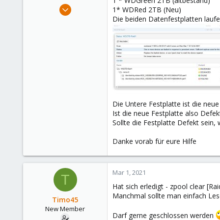
1 * WDGreen 2TB (altbestand)
e
Mar 1, 2021
1* WDRed 2TB (Neu)
r
5
Die beiden Datenfestplatten laufen
1
3
36
Die Untere Festplatte ist die neu
Ist die neue Festplatte also Defek
Sollte die Festplatte Defekt sein,
Danke vorab für eure Hilfe
Mar 1, 2021
T
Hat sich erledigt - zpool clear [
Manchmal sollte man einfach Lese
Timo45
New Member
Darf gerne geschlossen werden