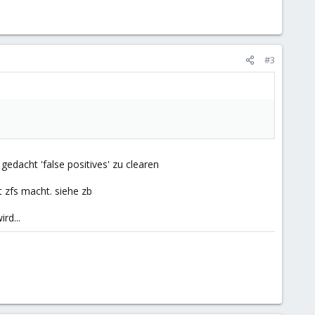
#3
 gedacht 'false positives' zu clearen
 zfs macht. siehe zb
rd...