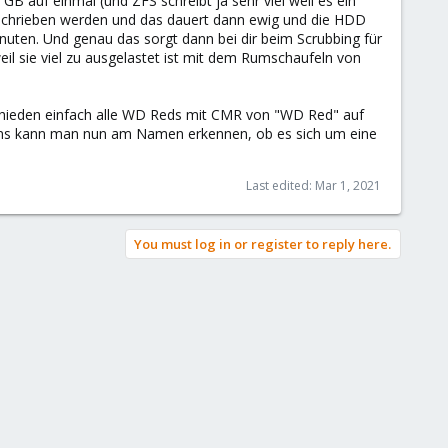
 auf einmal (und ZFS schreibt ja sehr viel weil es ein
eschrieben werden und das dauert dann ewig und die HDD
nuten. Und genau das sorgt dann bei dir beim Scrubbing für
eil sie viel zu ausgelastet ist mit dem Rumschaufeln von
chieden einfach alle WD Reds mit CMR von "WD Red" auf
ens kann man nun am Namen erkennen, ob es sich um eine
Last edited:
Mar 1, 2021
You must log in or register to reply here.