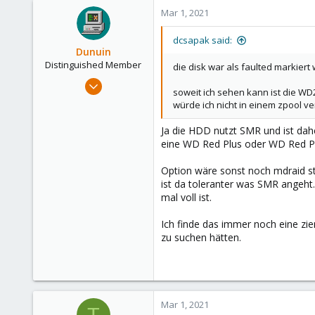
Mar 1, 2021
dcsapak said:
Dunuin
Distinguished Member
die disk war als faulted markiert 
Jun 30, 2020
soweit ich sehen kann ist die WD
14,795
würde ich nicht in einem zpool 
4,874
Ja die HDD nutzt SMR und ist dah
290
eine WD Red Plus oder WD Red P
Germany
Option wäre sonst noch mdraid st
ist da toleranter was SMR angeht.
mal voll ist.
Ich finde das immer noch eine zi
zu suchen hätten.
Mar 1, 2021
T