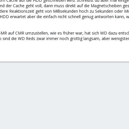
 Cache auf die HDD geschrieben wird. Schreibst du aber mal einige GB
nd der Cache geht voll, dann muss direkt auf die Magnetscheiben g
ttlere Reaktionszeit geht von Millisekunden hoch zu Sekunden oder Mi
 HDD erwartet aber die einfach nicht schnell genug antworten kann, w
SMR auf CMR umzustellen, wie es früher war, hat sich WD dazu ents
 sind die WD Reds zwar immer noch grottig langsam, aber wenigst