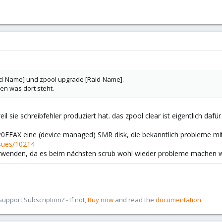
Raid-Name] und zpool upgrade [Raid-Name].
en was dort steht.
eil sie schreibfehler produziert hat. das zpool clear ist eigentlich dafür
20EFAX eine (device managed) SMR disk, die bekanntlich probleme mit
ssues/10214
erwenden, da es beim nächsten scrub wohl wieder probleme machen wi
pport Subscription? - If not,
Buy now
and read the
documentation