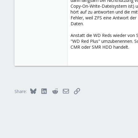
dann langsam bei Nichtnutzung vom
Copy-On-Write-Dateisystem ist) u
hört auf zu antworten und die mi
Fehler, weil ZFS eine Antwort der
Daten.
Anstatt die WD Reds wieder von 
"WD Red Plus" umzubenennen. So
CMR oder SMR HDD handelt.
Bluesky
LinkedIn
Reddit
Email
Link
Share: