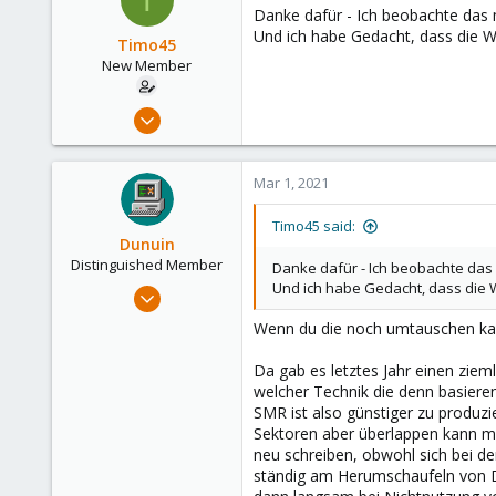
Danke dafür - Ich beobachte das m
Und ich habe Gedacht, dass die WD
Timo45
New Member
Mar 1, 2021
5
1
Mar 1, 2021
3
36
Timo45 said:
Dunuin
Distinguished Member
Danke dafür - Ich beobachte das 
Und ich habe Gedacht, dass die W
Jun 30, 2020
14,795
Wenn du die noch umtauschen kan
4,874
Da gab es letztes Jahr einen zie
290
welcher Technik die denn basiere
Germany
SMR ist also günstiger zu produzi
Sektoren aber überlappen kann ma
neu schreiben, obwohl sich bei de
ständig am Herumschaufeln von Da