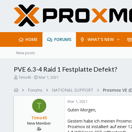
HOME
FORUMS
WHAT'S NEW
New posts
PVE 6.3-4 Raid 1 Festplatte Defekt?
T
S
Timo45
Mar 1, 2021
h
t
r
a
Forums
NATIONAL SUPPORT
Proxmox VE (
e
r
a
t
Mar 1, 2021
d
d
T
s
a
Guten Morgen,
t
t
Timo45
a
e
Gestern habe ich meinen Proxmox
New Member
r
Proxmox ist installiert auf einer
t