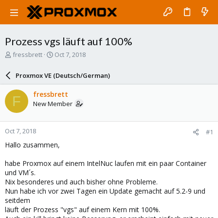
Prozess vgs läuft auf 100%
T
S
fressbrett
Oct 7, 2018
h
t
r
a
Proxmox VE (Deutsch/German)
e
r
a
t
fressbrett
F
d
d
New Member
s
a
t
t
a
e
Oct 7, 2018
#1
r
t
Hallo zusammen,
e
r
habe Proxmox auf einem IntelNuc laufen mit ein paar Container
und VM´s.
Nix besonderes und auch bisher ohne Probleme.
Nun habe ich vor zwei Tagen ein Update gemacht auf 5.2-9 und
seitdem
läuft der Prozess "vgs" auf einem Kern mit 100%.