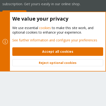
subscription. Get yours easily in our online shop.
Buy now!
We value your privacy
We use essential
cookies
to make this site work, and
optional cookies to enhance your experience.
Cookies
Proxmox Support Forum - Light Mode
See further information and configure your preferences
Contact us
Terms and rules
Privacy policy
Help
Home
R
S
Accept all cookies
S
®
Community platform by XenForo
© 2010-2026 XenForo Ltd.
Reject optional cookies
Top
Bott