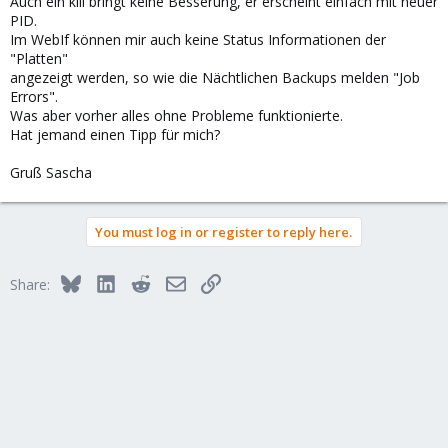
Auch ein kill bringt keine Besserung, er erscheint einfach mit neuer
PID.
Im WebIf können mir auch keine Status Informationen der
"Platten"
angezeigt werden, so wie die Nächtlichen Backups melden "Job
Errors".
Was aber vorher alles ohne Probleme funktionierte.
Hat jemand einen Tipp für mich?
Gruß Sascha
You must log in or register to reply here.
Bluesky
LinkedIn
Reddit
Email
Link
Share: