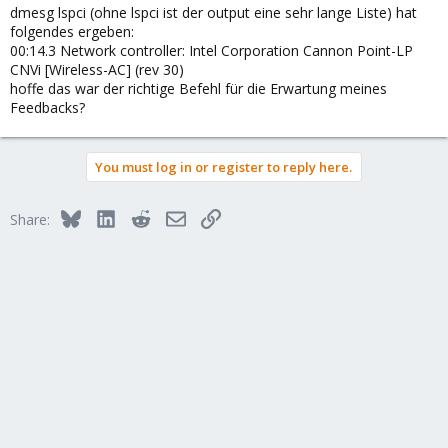
dmesg lspci (ohne lspci ist der output eine sehr lange Liste) hat
folgendes ergeben:
00:14.3 Network controller: Intel Corporation Cannon Point-LP
CNVi [Wireless-AC] (rev 30)
hoffe das war der richtige Befehl für die Erwartung meines
Feedbacks?
You must log in or register to reply here.
Bluesky
LinkedIn
Reddit
Email
Link
Share: