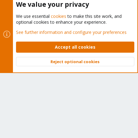
We value your privacy
We use essential
cookies
to make this site work, and
optional cookies to enhance your experience.
Cookies
Proxmox Support Forum - Light Mode
See further information and configure your preferences
Contact us
Terms and rules
Privacy policy
Help
Home
R
S
Accept all cookies
S
®
Community platform by XenForo
© 2010-2026 XenForo Ltd.
Reject optional cookies
Top
Bott