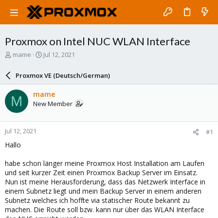
Proxmox on Intel NUC WLAN Interface
T
S
mame
Jul 12, 2021
h
t
r
a
Proxmox VE (Deutsch/German)
e
r
a
t
mame
M
d
d
New Member
s
a
t
t
a
e
Jul 12, 2021
#1
r
t
Hallo
e
r
habe schon länger meine Proxmox Host Installation am Laufen
und seit kurzer Zeit einen Proxmox Backup Server im Einsatz.
Nun ist meine Herausforderung, dass das Netzwerk Interface in
einem Subnetz liegt und mein Backup Server in einem anderen
Subnetz welches ich hoffte via statischer Route bekannt zu
machen. Die Route soll bzw. kann nur über das WLAN Interface