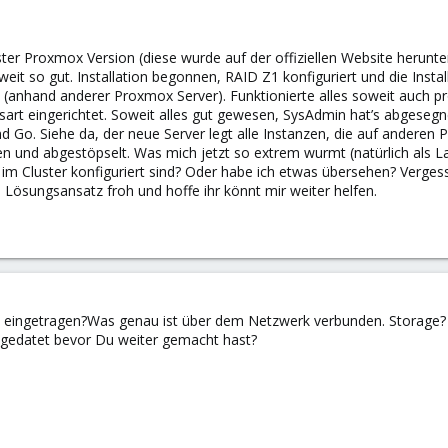
llster Proxmox Version (diese wurde auf der offiziellen Website her
it so gut. Installation begonnen, RAID Z1 konfiguriert und die Install
 (anhand anderer Proxmox Server). Funktionierte alles soweit auch p
sart eingerichtet. Soweit alles gut gewesen, SysAdmin hat’s abgesegne
 Go. Siehe da, der neue Server legt alle Instanzen, die auf anderen 
ren und abgestöpselt. Was mich jetzt so extrem wurmt (natürlich als
cht im Cluster konfiguriert sind? Oder habe ich etwas übersehen? Verg
n Lösungsansatz froh und hoffe ihr könnt mir weiter helfen.
IP eingetragen?Was genau ist über dem Netzwerk verbunden. Storage?
upgedatet bevor Du weiter gemacht hast?