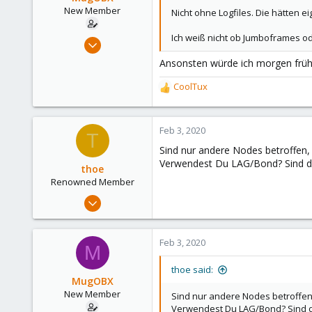
New Member
Nicht ohne Logfiles. Die hätten e
Ich weiß nicht ob Jumboframes od
Feb 3, 2020
6
Ansonsten würde ich morgen früh 
1
CoolTux
R
3
e
30
a
c
Feb 3, 2020
T
t
Sind nur andere Nodes betroffen,
i
Verwendest Du LAG/Bond? Sind die
o
thoe
n
Renowned Member
s
Feb 1, 2018
:
79
9
Feb 3, 2020
M
73
53
thoe said:
MugOBX
New Member
Sind nur andere Nodes betroffen
Verwendest Du LAG/Bond? Sind die