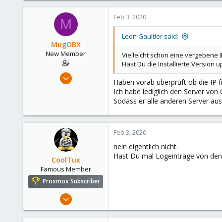
232
Feb 3, 2020
M
108
48
Leon Gaultier said:
MugOBX
New Member
Vielleicht schon eine vergebene
Hast Du die Installierte Version
Feb 3, 2020
Haben vorab überprüft ob die IP f
6
Ich habe lediglich den Server von
1
Sodass er alle anderen Server au
3
30
Feb 3, 2020
nein eigentlich nicht.
Hast Du mal Logeinträge von den
CoolTux
Famous Member
Proxmox Subscriber
Mar 14, 2019
1,161
232