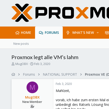
HOME
FORUMS
WHAT'S NEW
New posts
Proxmox legt alle VM‘s lahm
T
S
MugOBX
Feb 3, 2020
h
t
r
a
Forums
NATIONAL SUPPORT
Proxmox VE (
e
r
a
t
Feb 3, 2020
d
d
M
s
a
Mahlzeit,
t
t
MugOBX
a
e
vorab, ich habe zum ersten Mal e
New Member
r
unbedingt des Rätsels Lösung find
t