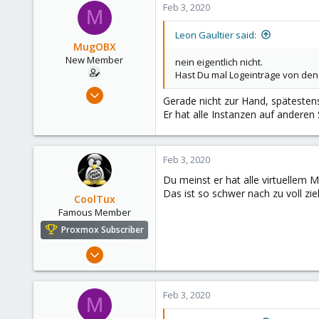
Feb 3, 2020
M
108
48
Leon Gaultier said:
MugOBX
New Member
nein eigentlich nicht.
Hast Du mal Logeinträge von de
Feb 3, 2020
Gerade nicht zur Hand, spätesten
6
Er hat alle Instanzen auf anderen
1
3
Feb 3, 2020
30
Du meinst er hat alle virtuellem
Das ist so schwer nach zu voll zie
CoolTux
Famous Member
Proxmox Subscriber
Mar 14, 2019
1,161
232
Feb 3, 2020
M
108