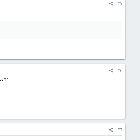
#5
#6
ten?
#7