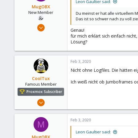
48
Leon Gaultier said:
MugOBX
New Member
Du meinst er hat alle virtuelle
Das ist so schwer nach zu voll zi
Feb 3, 2020
Genau!
6
für mich erklärt sich einfach nich
1
Lösung?
3
30
Feb 3, 2020
Nicht ohne Logfiles. Die hätten ei
CoolTux
Ich weiß nicht ob Jumboframes ode
Famous Member
Proxmox Subscriber
Mar 14, 2019
1,161
232
Feb 3, 2020
M
108
48
Leon Gaultier said:
MugOBX