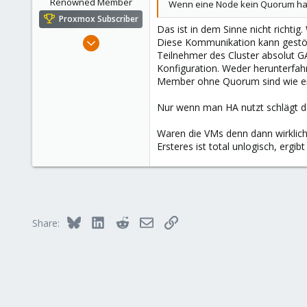
Renowned Member
Wenn eine Node kein Quorum hat,
Proxmox Subscriber
Das ist in dem Sinne nicht richti
Oct 16, 2016
Diese Kommunikation kann gestört
Teilnehmer des Cluster absolut 
362
Konfiguration. Weder herunterfah
52
Member ohne Quorum sind wie eing
93
43
Nur wenn man HA nutzt schlägt d
Waren die VMs denn dann wirklich
Ersteres ist total unlogisch, erg
Bluesky
LinkedIn
Reddit
Email
Link
Share: