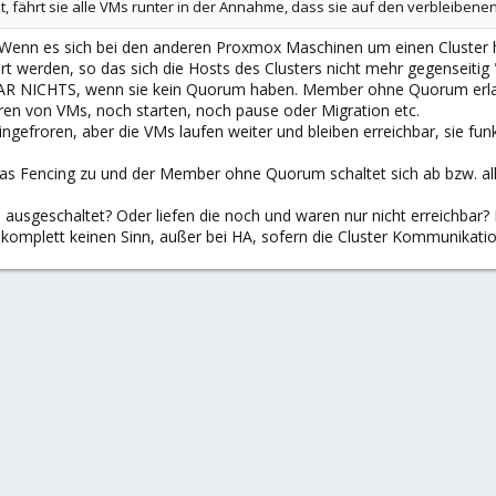
 fährt sie alle VMs runter in der Annahme, dass sie auf den verbleibene
g. Wenn es sich bei den anderen Proxmox Maschinen um einen Cluster h
 werden, so das sich die Hosts des Clusters nicht mehr gegenseitig "
GAR NICHTS, wenn sie kein Quorum haben. Member ohne Quorum erla
ren von VMs, noch starten, noch pause oder Migration etc.
efroren, aber die VMs laufen weiter und bleiben erreichbar, sie funk
as Fencing zu und der Member ohne Quorum schaltet sich ab bzw. al
 ausgeschaltet? Oder liefen die noch und waren nur nicht erreichbar
ibt komplett keinen Sinn, außer bei HA, sofern die Cluster Kommunikati