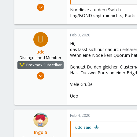
Feb 3, 2020
Nur diese auf dem Switch.
6
Lag/BOND sagt mir nichts, Ports si
1
3
Feb 3, 2020
30
U
Hi,
das lässt sich nur dadurch erklär
udo
Wenn eine Node kein Quorum hat, 
Distinguished Member
Proxmox Subscriber
Benutzt Du den gleichen Cluster
Hast Du zwei Ports an einer Brig
Apr 22, 2009
5,988
Viele Grüße
206
Udo
163
Ahrensburg; Germany
Feb 4, 2020
udo said:
Ingo S