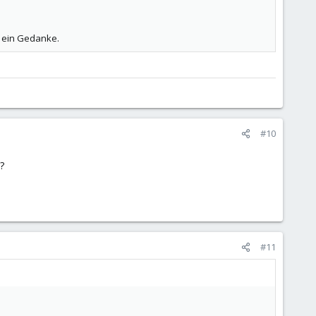
o ein Gedanke.
#10
?
#11