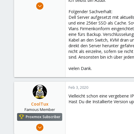
ich selbst bin Azubi.
e
Feb 3, 2020
r
6
Folgender Sachverhalt:
Dell Server aufgesetzt mit aktue
1
und eine 256er SSD als Cache. Sowe
3
Vlans Firmenkonform eingerichtet
30
eine fürs Backup. Verschlüsselung
Kabel an den Switch, KVM dran und
direkt den Server herunter gefah
nicht als einzelne, sofern sie ni
sind. Ansonsten bin ich über jede
vielen Dank.
Feb 3, 2020
Vielleicht schon eine vergebene 
Hast Du die Installierte Version 
CoolTux
Famous Member
Proxmox Subscriber
Mar 14, 2019
1,161