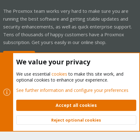
The Proxmox team works very hard to make sure you are
running the best software and getting stable updates and
security enhancements, as well as quick enterprise support.
Tens of thousands of happy customers have a Proxmox
subscription. Get yours easily in our online shop.
Buy now!
We value your privacy
We use essential
cookies
to make this site work, and
optional cookies to enhance your experience.
Cookies
Proxmox Support Forum - Light Mode
See further information and configure your preferences
Contact us
Terms and rules
Privacy policy
Help
Home
R
S
Accept all cookies
S
®
Community platform by XenForo
© 2010-2026 XenForo Ltd.
Reject optional cookies
Top
Bott