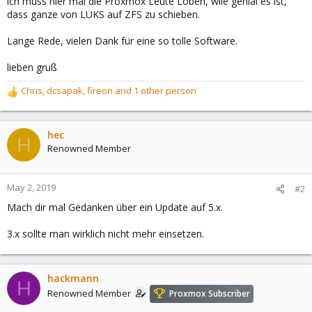
ich muss hier mal die Proxmox Leute Loben, wiie genial es ist,
dass ganze von LUKS auf ZFS zu schieben.
Lange Rede, vielen Dank für eine so tolle Software.
lieben gruß
Chris
,
dcsapak
,
fireon
and 1 other person
R
e
a
c
hec
H
t
Renowned Member
i
o
n
May 2, 2019
#2
s
Mach dir mal Gedanken über ein Update auf 5.x.
:
3.x sollte man wirklich nicht mehr einsetzen.
hackmann
H
Renowned Member
Proxmox Subscriber