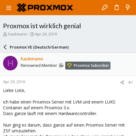
Proxmox ist wirklich genial
T
S
hackmann
Apr 29, 2019
h
t
r
a
Proxmox VE (Deutsch/German)
e
r
a
t
hackmann
H
d
d
Renowned Member
Proxmox Subscriber
s
a
t
t
a
e
Apr 29, 2019
#1
r
t
Liebe Liste,
e
r
ich habe einen Proxmox Server mit LVM und einem LUKS
Container auf einem Proxmox 3.x.
Dass ganze läuft mit einem Hardwarecontroller.
Nun ging es darum, dass ganze auf einen Proxmox Server mit
ZSF umzuziehen.