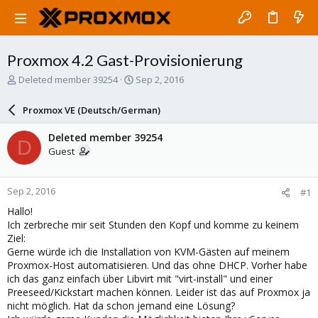
Proxmox 4.2 Gast-Provisionierung
T
S
Deleted member 39254
Sep 2, 2016
h
t
r
a
Proxmox VE (Deutsch/German)
e
r
a
t
Deleted member 39254
D
d
d
Guest
s
a
t
t
a
e
Sep 2, 2016
#1
r
t
Hallo!
e
Ich zerbreche mir seit Stunden den Kopf und komme zu keinem
r
Ziel:
Gerne würde ich die Installation von KVM-Gästen auf meinem
Proxmox-Host automatisieren. Und das ohne DHCP. Vorher habe
ich das ganz einfach über Libvirt mit "virt-install" und einer
Preeseed/Kickstart machen können. Leider ist das auf Proxmox ja
nicht möglich. Hat da schon jemand eine Lösung?