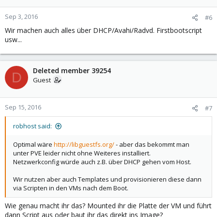
Sep 3, 2016
#6
Wir machen auch alles über DHCP/Avahi/Radvd. Firstbootscript
usw...
Deleted member 39254
D
Guest
Sep 15, 2016
#7
robhost said:
Optimal wäre
http://libguestfs.org/
- aber das bekommt man
unter PVE leider nicht ohne Weiteres installiert.
Netzwerkconfig würde auch z.B. über DHCP gehen vom Host.
Wir nutzen aber auch Templates und provisionieren diese dann
via Scripten in den VMs nach dem Boot.
Wie genau macht ihr das? Mounted ihr die Platte der VM und führt
dann Script aus oder baut ihr das direkt ins Image?