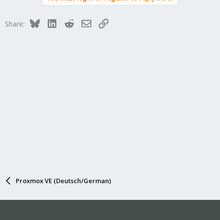
Bluesky
LinkedIn
Reddit
Email
Link
Share:
Proxmox VE (Deutsch/German)