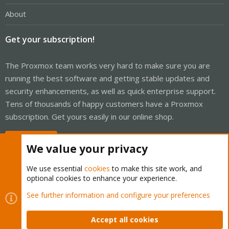
About
Get your subscription!
The Proxmox team works very hard to make sure you are
running the best software and getting stable updates and
security enhancements, as well as quick enterprise support.
Tens of thousands of happy customers have a Proxmox
subscription. Get yours easily in our online shop.
Buy now!
We value your privacy
We use essential
cookies
to make this site work, and
optional cookies to enhance your experience.
Cookies
Proxmox Support Forum - Light Mode
See further information and configure your preferences
Contact us
Terms and rules
Privacy policy
Help
Home
R
S
Accept all cookies
S