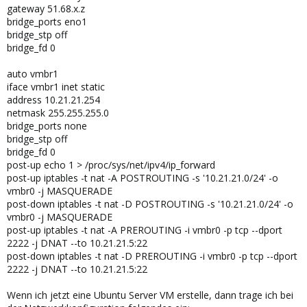
gateway 51.68.x.z
bridge_ports eno1
bridge_stp off
bridge_fd 0
auto vmbr1
iface vmbr1 inet static
address 10.21.21.254
netmask 255.255.255.0
bridge_ports none
bridge_stp off
bridge_fd 0
post-up echo 1 > /proc/sys/net/ipv4/ip_forward
post-up iptables -t nat -A POSTROUTING -s '10.21.21.0/24' -o
vmbr0 -j MASQUERADE
post-down iptables -t nat -D POSTROUTING -s '10.21.21.0/24' -o
vmbr0 -j MASQUERADE
post-up iptables -t nat -A PREROUTING -i vmbr0 -p tcp --dport
2222 -j DNAT --to 10.21.21.5:22
post-down iptables -t nat -D PREROUTING -i vmbr0 -p tcp --dport
2222 -j DNAT --to 10.21.21.5:22
Wenn ich jetzt eine Ubuntu Server VM erstelle, dann trage ich bei