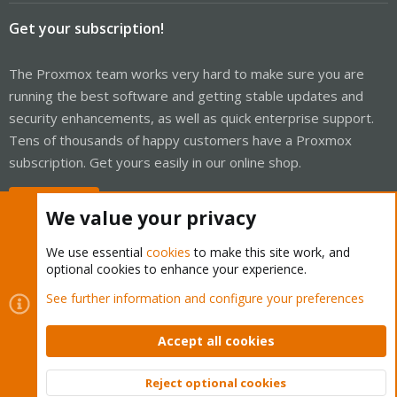
Get your subscription!
The Proxmox team works very hard to make sure you are
running the best software and getting stable updates and
security enhancements, as well as quick enterprise support.
Tens of thousands of happy customers have a Proxmox
subscription. Get yours easily in our online shop.
Buy now!
We value your privacy
We use essential
cookies
to make this site work, and
optional cookies to enhance your experience.
Cookies
Proxmox Support Forum - Light Mode
See further information and configure your preferences
Contact us
Terms and rules
Privacy policy
Help
Home
R
S
Accept all cookies
S
®
Community platform by XenForo
© 2010-2026 XenForo Ltd.
Reject optional cookies
Top
Bott