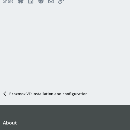
Bluesky
LinkedIn
Reddit
Email
Link
Share:
Proxmox VE: Installation and configuration
About