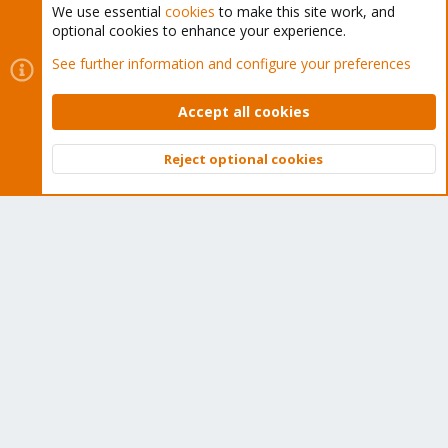
We use essential
cookies
to make this site work, and
optional cookies to enhance your experience.
Cookies
Proxmox Support Forum - Light Mode
See further information and configure your preferences
Contact us
Terms and rules
Privacy policy
Help
Home
R
S
Accept all cookies
S
®
Community platform by XenForo
© 2010-2026 XenForo Ltd.
Reject optional cookies
Top
Bott