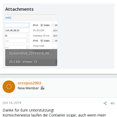
Attachments
Screenshot_20191014_092358.png
25.5 KB · Views: 13
octopus2903
O
New Member
Oct 14, 2019
#6
Danke für Eure Unterstützung!
Komischerweise laufen die Container sogar, auch wenn mein