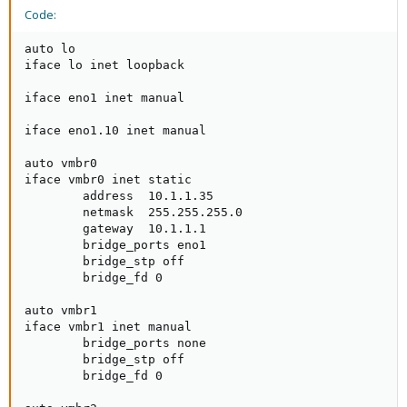
Code:
auto lo

iface lo inet loopback

iface eno1 inet manual

iface eno1.10 inet manual

auto vmbr0

iface vmbr0 inet static

        address  10.1.1.35

        netmask  255.255.255.0

        gateway  10.1.1.1

        bridge_ports eno1

        bridge_stp off

        bridge_fd 0

auto vmbr1

iface vmbr1 inet manual

        bridge_ports none

        bridge_stp off

        bridge_fd 0
