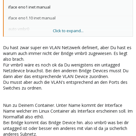
iface eno1 inet manual
iface eno1.10 inet manual
auto vmbr0
Click to expand...
iface vmbr0 inet static
address 10.1.1.35
netmask 255.255.255.0
Du hast zwar super ein VLAN Netzwerk definiert, aber Du hast es
gateway 10.1.1.1
warum auch immer nicht der Bridge vmbr0 zugewiesen. Es liegt
bridge_ports eno1
also brach.
bridge_stp off
Für vmbr0 wäre es noch ok da Du wenigstens ein untagged
bridge_fd 0
Netzdevice brauchst. Bei den anderen Bridge Devices musst Du
dann aber das entsprechende VLAN Device zuordnen.
auto vmbr1
Du musst aber auch die VLAN's entsprechend an den Ports des
iface vmbr1 inet manual
Switches zu ordnen.
bridge_ports none
bridge_stp off
bridge_fd 0
Nun zu Deinem Container. Unter Name kommt der Interface
Name welcher im Linux Container als Interface erscheinen soll. Im
Normalfall also eth0.
Bei Bridge kommt das Bridge Device hin. also vmbr0 was bei dir
untagged ist oder besser ein anderes mit vlan id da ja sicherlich
anderes Subnetz.