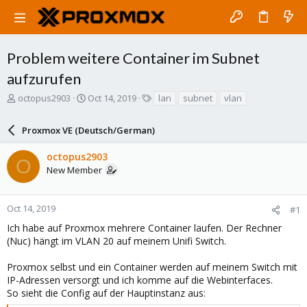
Problem weitere Container im Subnet
aufzurufen
T
S
T
octopus2903
Oct 14, 2019
lan
subnet
vlan
h
t
a
r
a
g
Proxmox VE (Deutsch/German)
e
r
s
a
t
octopus2903
d
d
O
New Member
s
a
t
t
a
e
r
Oct 14, 2019
#1
t
Ich habe auf Proxmox mehrere Container laufen. Der Rechner
e
(Nuc) hängt im VLAN 20 auf meinem Unifi Switch.
r
Proxmox selbst und ein Container werden auf meinem Switch mit
IP-Adressen versorgt und ich komme auf die Webinterfaces.
So sieht die Config auf der Hauptinstanz aus: