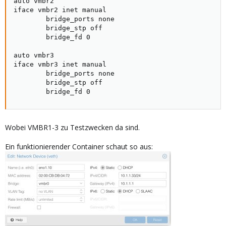
auto vmbr2

iface vmbr2 inet manual

        bridge_ports none

        bridge_stp off

        bridge_fd 0

auto vmbr3

iface vmbr3 inet manual

        bridge_ports none

        bridge_stp off

        bridge_fd 0
Wobei VMBR1-3 zu Testzwecken da sind.
Ein funktionierender Container schaut so aus: