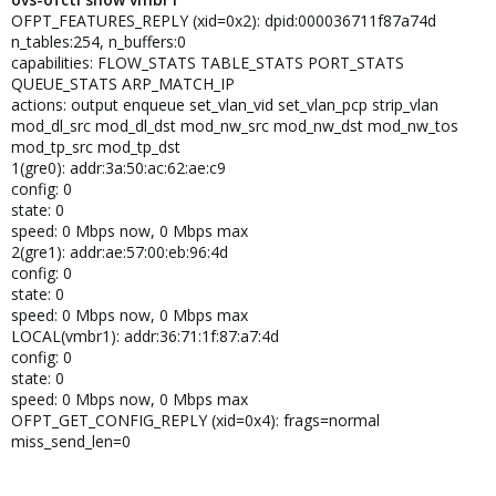
OFPT_FEATURES_REPLY (xid=0x2): dpid:000036711f87a74d
n_tables:254, n_buffers:0
capabilities: FLOW_STATS TABLE_STATS PORT_STATS
QUEUE_STATS ARP_MATCH_IP
actions: output enqueue set_vlan_vid set_vlan_pcp strip_vlan
mod_dl_src mod_dl_dst mod_nw_src mod_nw_dst mod_nw_tos
mod_tp_src mod_tp_dst
1(gre0): addr:3a:50:ac:62:ae:c9
config: 0
state: 0
speed: 0 Mbps now, 0 Mbps max
2(gre1): addr:ae:57:00:eb:96:4d
config: 0
state: 0
speed: 0 Mbps now, 0 Mbps max
LOCAL(vmbr1): addr:36:71:1f:87:a7:4d
config: 0
state: 0
speed: 0 Mbps now, 0 Mbps max
OFPT_GET_CONFIG_REPLY (xid=0x4): frags=normal
miss_send_len=0