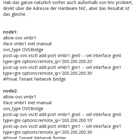
Hab das ganze natürlich vorher auch außerhalb von tinc probiert,
direkt über die Adresse der Hardware NIC, aber das Resultat ist
das gleiche.
node1:
allow-ovs vmbr1
iface vmbr1 inet manual
ovs_type OVSBridge
post-up ovs-vsctl add-port vmbr1 gre0 -- set interface gre0
type=gre options:remote_ip='200.200.200.20'
post-up ovs-vsctl add-port vmbr1 gre1 -- set interface gre1
type=gre options:remote_ip='200.200.200.30'
#Privat Tenant Network Bridge
node2:
allow-ovs vmbr1
iface vmbr1 inet manual
ovs_type OVSBridge
post-up ovs-vsctl add-port vmbr1 gre0 -- set interface gre0
type=gre options:remote_ip='200.200.200.10'
post-up ovs-vsctl add-port vmbr1 gre1 -- set interface gre1
type=gre options:remote_ip='200.200.200.30'
#Privat Tenant Network Bridge