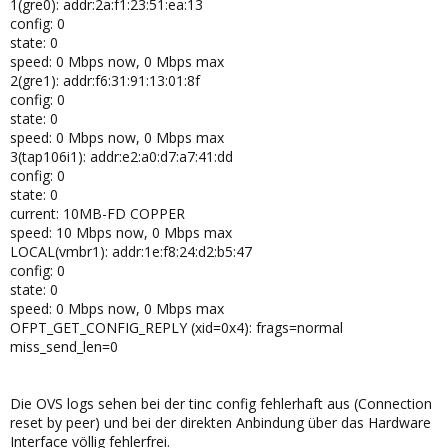
1(gre0): addr:2a:f1:23:51:ea:13
config: 0
state: 0
speed: 0 Mbps now, 0 Mbps max
2(gre1): addr:f6:31:91:13:01:8f
config: 0
state: 0
speed: 0 Mbps now, 0 Mbps max
3(tap106i1): addr:e2:a0:d7:a7:41:dd
config: 0
state: 0
current: 10MB-FD COPPER
speed: 10 Mbps now, 0 Mbps max
LOCAL(vmbr1): addr:1e:f8:24:d2:b5:47
config: 0
state: 0
speed: 0 Mbps now, 0 Mbps max
OFPT_GET_CONFIG_REPLY (xid=0x4): frags=normal
miss_send_len=0
Die OVS logs sehen bei der tinc config fehlerhaft aus (Connection
reset by peer) und bei der direkten Anbindung über das Hardware
Interface völlig fehlerfrei.