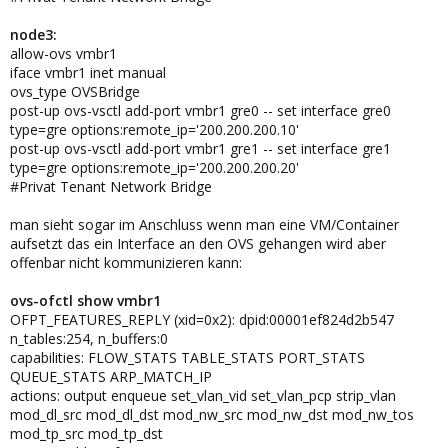
node3:
allow-ovs vmbr1
iface vmbr1 inet manual
ovs_type OVSBridge
post-up ovs-vsctl add-port vmbr1 gre0 -- set interface gre0
type=gre options:remote_ip='200.200.200.10'
post-up ovs-vsctl add-port vmbr1 gre1 -- set interface gre1
type=gre options:remote_ip='200.200.200.20'
#Privat Tenant Network Bridge
man sieht sogar im Anschluss wenn man eine VM/Container
aufsetzt das ein Interface an den OVS gehangen wird aber
offenbar nicht kommunizieren kann:
ovs-ofctl show vmbr1
OFPT_FEATURES_REPLY (xid=0x2): dpid:00001ef824d2b547
n_tables:254, n_buffers:0
capabilities: FLOW_STATS TABLE_STATS PORT_STATS
QUEUE_STATS ARP_MATCH_IP
actions: output enqueue set_vlan_vid set_vlan_pcp strip_vlan
mod_dl_src mod_dl_dst mod_nw_src mod_nw_dst mod_nw_tos
mod_tp_src mod_tp_dst