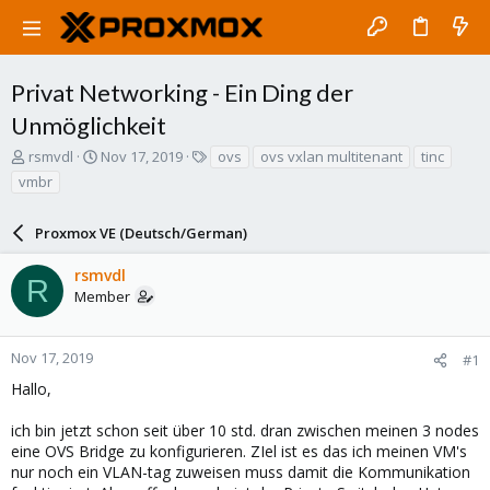
Privat Networking - Ein Ding der
Unmöglichkeit
T
S
T
rsmvdl
Nov 17, 2019
ovs
ovs vxlan multitenant
tinc
h
t
a
vmbr
r
a
g
e
r
s
a
Proxmox VE (Deutsch/German)
t
d
d
s
a
rsmvdl
R
t
t
Member
a
e
r
t
Nov 17, 2019
#1
e
Hallo,
r
ich bin jetzt schon seit über 10 std. dran zwischen meinen 3 nodes
eine OVS Bridge zu konfigurieren. ZIel ist es das ich meinen VM's
nur noch ein VLAN-tag zuweisen muss damit die Kommunikation