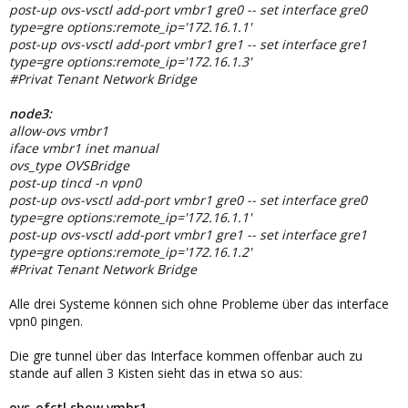
post-up ovs-vsctl add-port vmbr1 gre0 -- set interface gre0
type=gre options:remote_ip='172.16.1.1'
post-up ovs-vsctl add-port vmbr1 gre1 -- set interface gre1
type=gre options:remote_ip='172.16.1.3'
#Privat Tenant Network Bridge
node3:
allow-ovs vmbr1
iface vmbr1 inet manual
ovs_type OVSBridge
post-up tincd -n vpn0
post-up ovs-vsctl add-port vmbr1 gre0 -- set interface gre0
type=gre options:remote_ip='172.16.1.1'
post-up ovs-vsctl add-port vmbr1 gre1 -- set interface gre1
type=gre options:remote_ip='172.16.1.2'
#Privat Tenant Network Bridge
Alle drei Systeme können sich ohne Probleme über das interface
vpn0 pingen.
Die gre tunnel über das Interface kommen offenbar auch zu
stande auf allen 3 Kisten sieht das in etwa so aus:
ovs-ofctl show vmbr1