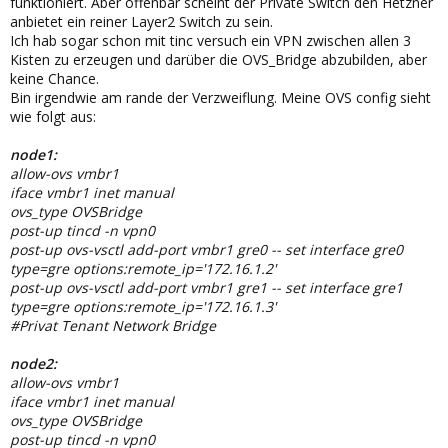
funktioniert. Aber offenbar scheint der Private Switch den Hetzner
anbietet ein reiner Layer2 Switch zu sein.
Ich hab sogar schon mit tinc versuch ein VPN zwischen allen 3
Kisten zu erzeugen und darüber die OVS_Bridge abzubilden, aber
keine Chance.
Bin irgendwie am rande der Verzweiflung. Meine OVS config sieht
wie folgt aus:
node1:
allow-ovs vmbr1
iface vmbr1 inet manual
ovs_type OVSBridge
post-up tincd -n vpn0
post-up ovs-vsctl add-port vmbr1 gre0 -- set interface gre0
type=gre options:remote_ip='172.16.1.2'
post-up ovs-vsctl add-port vmbr1 gre1 -- set interface gre1
type=gre options:remote_ip='172.16.1.3'
#Privat Tenant Network Bridge
node2:
allow-ovs vmbr1
iface vmbr1 inet manual
ovs_type OVSBridge
post-up tincd -n vpn0