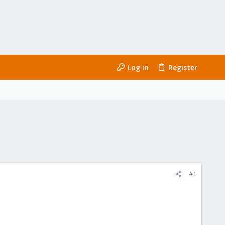
Log in
Register
#1