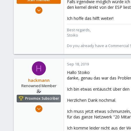
Falls irgendwie möglich würde ic
den kernel direkt von der ESP lie
May 2, 2018
9,744
Ich hoffe das hilft weiter!
1,855
273
Best regards,
Stoiko
Do you already have a Commercial Su
Sep 18, 2019
H
Hallo Stoiko
danke, genau das war das Proble
hackmann
Renowned Member
Ich bin etwas entäuscht über den 
Proxmox Subscriber
Herzlichen Dank nochmal.
Jan 6, 2013
Ich muss jetzt etwas schmunzeln, 
256
für das ganze Netzwerk "20 Mitar
15
Ich komme leider nicht aus der W
83