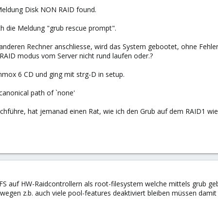
 Meldung Disk NON RAID found.
ch die Meldung "grub rescue prompt".
 anderen Rechner anschliesse, wird das System gebootet, ohne Fehler
RAID modus vom Server nicht rund laufen oder.?
mox 6 CD und ging mit strg-D in setup.
 canonical path of `none'
urchführe, hat jemanad einen Rat, wie ich den Grub auf dem RAID1 
FS auf HW-Raidcontrollern als root-filesystem welche mittels grub ge
egen z.b. auch viele pool-features deaktiviert bleiben müssen damit