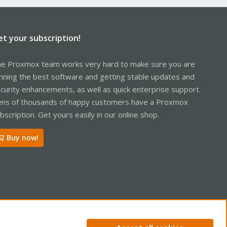
et your subscription!
e Proxmox team works very hard to make sure you are
nning the best software and getting stable updates and
curity enhancements, as well as quick enterprise support.
ns of thousands of happy customers have a Proxmox
bscription. Get yours easily in our online shop.
Buy now!
ntact us
Terms and rules
Privacy policy
Help
Home
R