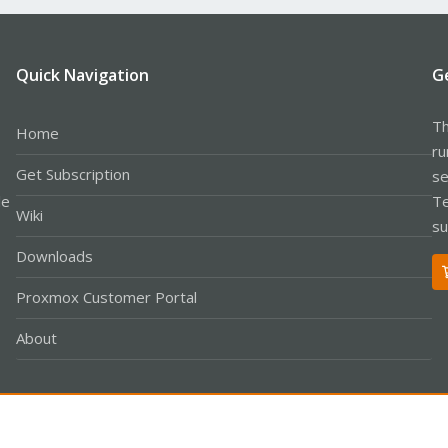
Quick Navigation
G
Th
Home
ru
Get Subscription
se
le
Te
Wiki
su
Downloads
Proxmox Customer Portal
About
Co