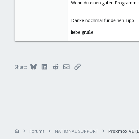
Wenn du einen guten Programmier
Danke nochmal für deinen Tipp
liebe grüße
Bluesky
LinkedIn
Reddit
Email
Link
Share:
Forums
NATIONAL SUPPORT
Proxmox VE (