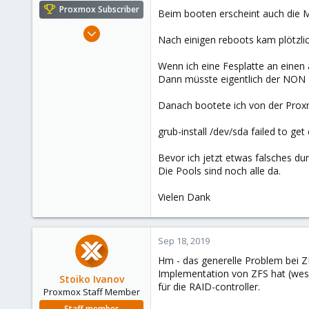
e
Proxmox Subscriber
Beim booten erscheint auch die
r
Jan 6, 2013
Nach einigen reboots kam plötzli
256
15
Wenn ich eine Fesplatte an einen
Dann müsste eigentlich der NON 
83
Danach bootete ich von der Proxn
grub-install /dev/sda failed to get
Bevor ich jetzt etwas falsches d
Die Pools sind noch alle da.
Vielen Dank
Sep 18, 2019
Hm - das generelle Problem bei Z
Implementation von ZFS hat (wesw
Stoiko Ivanov
für die RAID-controller.
Proxmox Staff Member
Staff member