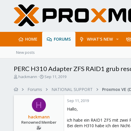
HOME
FORUMS
WHAT'S NEW
New posts
PERC H310 Adapter ZFS RAID1 grub res
T
S
hackmann
Sep 11, 2019
h
t
r
a
Forums
NATIONAL SUPPORT
Proxmox VE (
e
r
a
t
Sep 11, 2019
d
d
H
s
a
Hallo,
t
t
hackmann
a
e
ich habe ein RAID1 ZFS mit zwei P
Renowned Member
r
Bei dem H310 habe ich den Nicht-
t