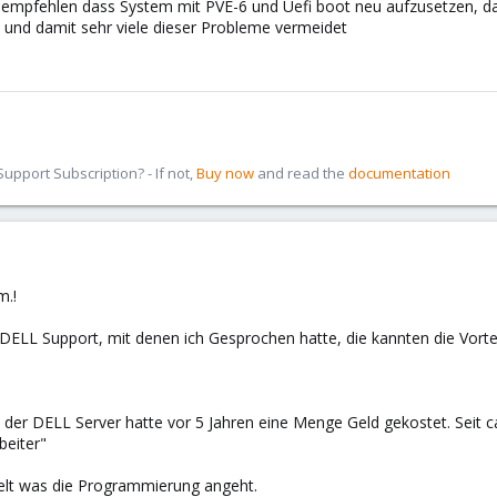
h empfehlen dass System mit PVE-6 und Uefi boot neu aufzusetzen, d
st und damit sehr viele dieser Probleme vermeidet
pport Subscription? - If not,
Buy now
and read the
documentation
m.!
DELL Support, mit denen ich Gesprochen hatte, die kannten die Vorte
der DELL Server hatte vor 5 Jahren eine Menge Geld gekostet. Seit ca
beiter"
elt was die Programmierung angeht.