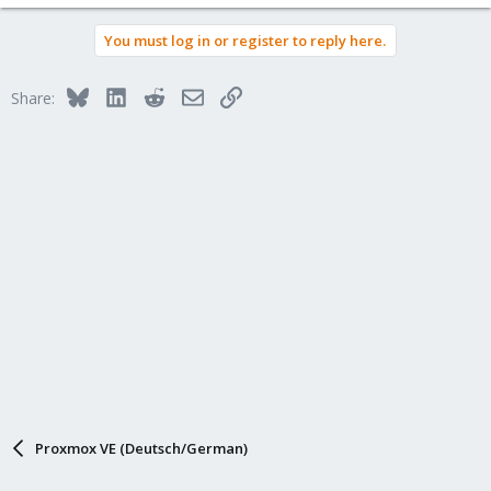
e
a
You must log in or register to reply here.
c
t
i
Bluesky
LinkedIn
Reddit
Email
Link
Share:
o
n
s
:
Proxmox VE (Deutsch/German)