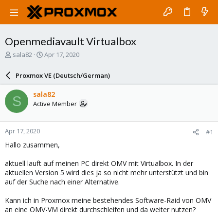
Openmediavault Virtualbox
T
S
sala82
Apr 17, 2020
h
t
r
a
Proxmox VE (Deutsch/German)
e
r
a
t
sala82
S
d
d
Active Member
s
a
t
t
a
e
Apr 17, 2020
#1
r
t
Hallo zusammen,
e
r
aktuell lauft auf meinen PC direkt OMV mit Virtualbox. In der
aktuellen Version 5 wird dies ja so nicht mehr unterstützt und bin
auf der Suche nach einer Alternative.
Kann ich in Proxmox meine bestehendes Software-Raid von OMV
an eine OMV-VM direkt durchschleifen und da weiter nutzen?