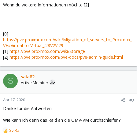
Wenn du weitere Informationen möchte [2]
[0]
https://pve.proxmox.com/wiki/Migration_of_servers_to_Proxmox_
VE#Virtual-to-Virtual_.28V2V.29
[1]
https://pve.proxmox.com/wiki/Storage
[2]
https://pve.proxmox.com/pve-docs/pve-admin-guide.html
sala82
S
Active Member
Apr 17, 2020
#3
Danke für die Antworten.
Wie kann ich denn das Raid an die OMV-VM durchschleifen?
Sv.Ra
R