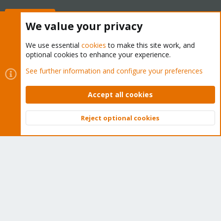
Buy now!
We value your privacy
We use essential
cookies
to make this site work, and
optional cookies to enhance your experience.
Cookies
Proxmox Support Forum - Light Mode
See further information and configure your preferences
Contact us
Terms and rules
Privacy policy
Help
Home
R
S
Accept all cookies
S
®
Community platform by XenForo
© 2010-2026 XenForo Ltd.
Reject optional cookies
Top
Bott