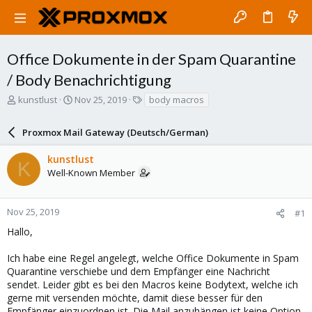
Office Dokumente in der Spam Quarantine
/ Body Benachrichtigung
T
S
T
kunstlust
Nov 25, 2019
body macros
h
t
a
r
a
g
Proxmox Mail Gateway (Deutsch/German)
e
r
s
a
t
kunstlust
d
d
K
Well-Known Member
s
a
t
t
a
e
r
Nov 25, 2019
#1
t
Hallo,
e
r
Ich habe eine Regel angelegt, welche Office Dokumente in Spam
Quarantine verschiebe und dem Empfänger eine Nachricht
sendet. Leider gibt es bei den Macros keine Bodytext, welche ich
gerne mit versenden möchte, damit diese besser für den
Empfänger einzuordnen ist. Die Mail anzuhängen ist keine Option,