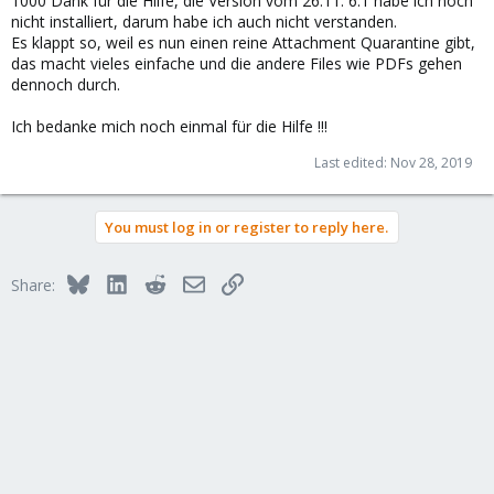
1000 Dank für die Hilfe, die Version vom 26.11. 6.1 habe ich noch
setzen
nicht installiert, darum habe ich auch nicht verstanden.
* Eine Regel erstellen (oder eine bestehende verändern):
Es klappt so, weil es nun einen reine Attachment Quarantine gibt,
** What Object - die Files die problematisch sind (Office
das macht vieles einfache und die andere Files wie PDFs gehen
Dokumente) waehlen
dennoch durch.
** Action Object - 'Attachment Quarantine (remove matching) '
Ich bedanke mich noch einmal für die Hilfe !!!
* Mails die von dieser Regel bearbeitet werden sollten dann
ohne die Office Dokumente an den Empfaenger zugestellt
Last edited:
Nov 28, 2019
werden.
* Die gesamte mail inklusive der Office Dokumente kann dann in
der GUI unter 'Attachment Quarantine' eingesehen werden
You must log in or register to reply here.
ich hoffe das erklärt es
Bluesky
LinkedIn
Reddit
Email
Link
Share: