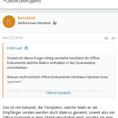
.*\.(docm|xlsm|pptm)
kunstlust
K
Well-Known Member
Nov 27, 2019
#3
DvM said:
Soweit ich deine Frage richtig verstehe möchtest du Office-
Dokumente welche Makro enthalten in die Quarantäne
verschieben.
Warum nicht einfach Office-Dokumente mit Makro blocken bzw.
sperren?
Mail Filter / What Objects / Dangerous Content / Add / Match
Click to expand...
Filename
.*\.(docm|xlsm|pptm)
Das ist mir bekannt, die Templates, welche Mails an die
Empfänger senden werden doch Makros genannt, soweit also ein
Office-Domunet in dem SPAM verschoben wird, möchte ich eine