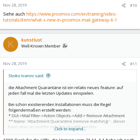
Nov 28, 2019
#10
Siehe auch
https://www.proxmox.com/en/training/video-
tutorials/item/what-s-new-in-proxmox-mail-gateway-6-1
kunstlust
K
Well-Known Member
Nov 28, 2019
#11
Stoiko Ivanov said:
die Attachment Quarantäne ist ein relativ neues feature: auf
jeden fall mal die letzten Updates einspielen.
Bei schon existierenden Installationen muss die Regel
folgendermaßen erstellt werden:
* GUI->Mail Filter->Action Objects->Add-> Remove Attachment
** Name: 'Attachment Quarantine (remove matching) ' - dieser
kann aber an und für sich frei gewählt werden
Click to expand...
** Haken bei 'Remove all Attachments' entfernen
** Haken bei 'Copy original mail to Attachment Quarantine'