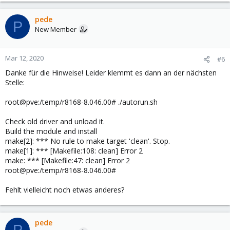
pede
P
New Member
Mar 12, 2020
#6
Danke für die Hinweise! Leider klemmt es dann an der nächsten
Stelle:
root@pve:/temp/r8168-8.046.00# ./autorun.sh
Check old driver and unload it.
Build the module and install
make[2]: *** No rule to make target 'clean'. Stop.
make[1]: *** [Makefile:108: clean] Error 2
make: *** [Makefile:47: clean] Error 2
root@pve:/temp/r8168-8.046.00#
Fehlt vielleicht noch etwas anderes?
pede
P