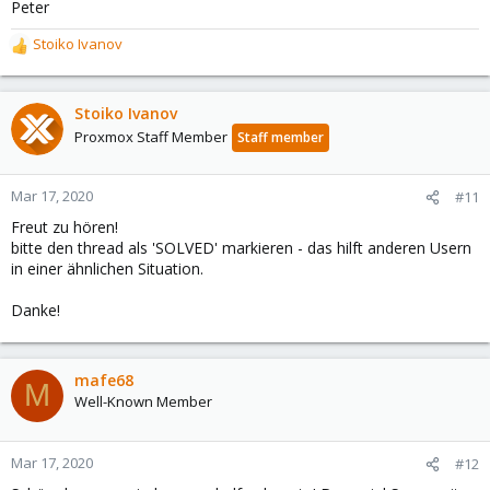
Peter
Stoiko Ivanov
R
e
a
c
Stoiko Ivanov
t
Proxmox Staff Member
Staff member
i
o
n
Mar 17, 2020
#11
s
Freut zu hören!
:
bitte den thread als 'SOLVED' markieren - das hilft anderen Usern
in einer ähnlichen Situation.
Danke!
mafe68
M
Well-Known Member
Mar 17, 2020
#12