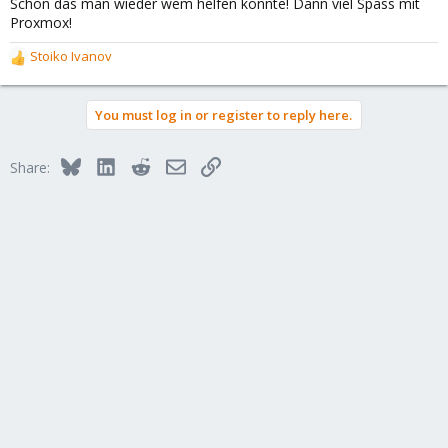
Schön das man wieder wem helfen konnte! Dann viel Spass mit
Proxmox!
Stoiko Ivanov
R
e
a
You must log in or register to reply here.
c
t
i
Bluesky
LinkedIn
Reddit
Email
Link
Share:
o
n
s
: