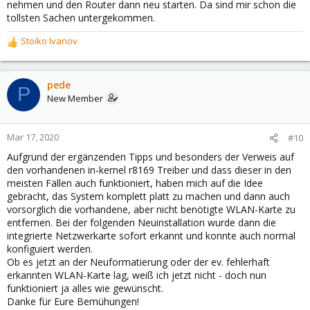
nehmen und den Router dann neu starten. Da sind mir schon die
tollsten Sachen untergekommen.
Stoiko Ivanov
R
e
a
c
pede
P
t
New Member
i
o
n
Mar 17, 2020
#10
s
Aufgrund der ergänzenden Tipps und besonders der Verweis auf
:
den vorhandenen in-kernel r8169 Treiber und dass dieser in den
meisten Fällen auch funktioniert, haben mich auf die Idee
gebracht, das System komplett platt zu machen und dann auch
vorsorglich die vorhandene, aber nicht benötigte WLAN-Karte zu
entfernen. Bei der folgenden Neuinstallation wurde dann die
integrierte Netzwerkarte sofort erkannt und konnte auch normal
konfiguiert werden.
Ob es jetzt an der Neuformatierung oder der ev. fehlerhaft
erkannten WLAN-Karte lag, weiß ich jetzt nicht - doch nun
funktioniert ja alles wie gewünscht.
Danke für Eure Bemühungen!