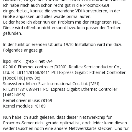
Ich habe mich auch schon recht gut in die Proxmox-GUI
eingearbeitet, konnte die vorhandene VDI konvertieren, in der
Größe anpassen und alles würde prima laufen:
Leider habe ich aber nun ein Problem mit der integrierten NIC.
Diese wird offenbar nicht erkannt bzw. kein passender Treiber
gefunden.
In der funktionierenden Ubuntu 19.10 Installation wird mir dazu
Folgendes angezeigt:
lspci -nnk | grep -i net -A4
02:00.0 Ethernet controller [0200]: Realtek Semiconductor Co.,
Ltd. RTL8111/8168/8411 PCI Express Gigabit Ethernet Controller
[10ec:8168] (rev 0c)
Subsystem: Micro-Star International Co., Ltd. [MSI]
RTL8111/8168/8411 PCI Express Gigabit Ethernet Controller
[1462:b096]
Kernel driver in use: r8169
Kernel modules: r8169
Nun habe ich auch gelesen, dass dieser Netzwerkchip für
Proxmox-Server nicht gerade optimal ist, doch leider kann diesen
weder tauschen noch eine andere Netzwerkkarte stecken. Und für