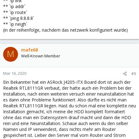
** `ip link`
** `ip addr`
** `ip route`
** `ping 8.8.8.8`
** `ip neigh`
(in der reihenfolge, nachdem das netzwerk konfiguriert wurde)
mafe68
M
Well-Known Member
Mar 16, 2020
#9
Ein Bekannter hat ein ASRock J4205-ITX Board dort ist auch der
Realtek RTL8111GR verbaut, der hatte auch ein Problem bei der
Installation, nach einen weiteren versuch einer neuinstallation hat
es dann ohne Probleme funktioniert. Also dürfte es nicht man
Realtek RTL8111GR liegen. Hast du schon mal eine komplette neu
Installation gemacht, ich meine die HDD komplett formatiert
ohne das man ein Datensystem drauf macht und dann die HDD
rein und eine Neuinstallation. Schaue auch wenn du den selber
Namen und IP verwendest, dass nichts mehr am Router
gespeichert ist. Lieber den Server mal vom Router und Strom