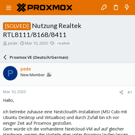
Nutzung Realtek
[SOLVED]
RTL8111/8168/8411
T
S
T
pede
Mar 10, 2020
realtek
h
t
a
r
a
g
Proxmox VE (Deutsch/German)
e
r
s
a
t
pede
d
d
P
New Member
s
a
t
t
a
e
r
Mar 10, 2020
#1
t
Hallo,
e
r
ich betreibe zuhause eine NextcloudPi-Installation (MSI Cubi mit
Ubuntu Desktop und Virtualbox) und durch Zufall bin ich vor
einiger Zeit auf Proxmox gestoßen.
Gern würde ich die vorhandene Nextcloud-VM auf auf gleicher
Hardware, wegen der Vorteile aber unter Proxmox laufen lassen.