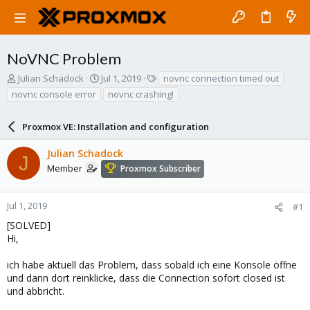
NoVNC Problem
T
S
T
Julian Schadock
Jul 1, 2019
novnc connection timed out
h
t
a
novnc console error
novnc crashing!
r
a
g
e
r
s
a
Proxmox VE: Installation and configuration
t
d
d
s
a
Julian Schadock
J
t
t
Member
Proxmox Subscriber
a
e
r
t
Jul 1, 2019
#1
e
[SOLVED]
r
Hi,
ich habe aktuell das Problem, dass sobald ich eine Konsole öffne
und dann dort reinklicke, dass die Connection sofort closed ist
und abbricht.