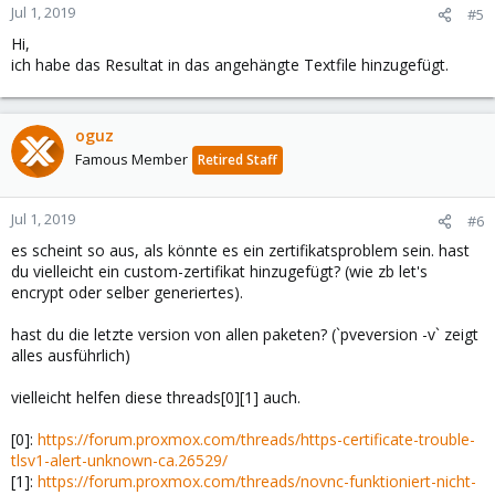
Jul 1, 2019
#5
Hi,
ich habe das Resultat in das angehängte Textfile hinzugefügt.
oguz
Famous Member
Retired Staff
Jul 1, 2019
#6
es scheint so aus, als könnte es ein zertifikatsproblem sein. hast
du vielleicht ein custom-zertifikat hinzugefügt? (wie zb let's
encrypt oder selber generiertes).
hast du die letzte version von allen paketen? (`pveversion -v` zeigt
alles ausführlich)
vielleicht helfen diese threads[0][1] auch.
[0]:
https://forum.proxmox.com/threads/https-certificate-trouble-
tlsv1-alert-unknown-ca.26529/
[1]:
https://forum.proxmox.com/threads/novnc-funktioniert-nicht-