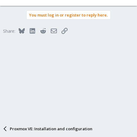
You must log in or register to reply here.
Bluesky
LinkedIn
Reddit
Email
Link
Share:
Proxmox VE: Installation and configuration