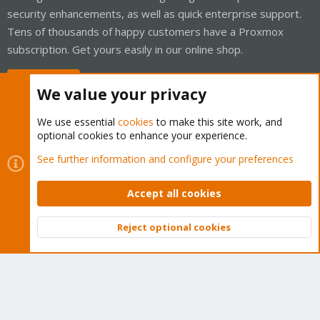
security enhancements, as well as quick enterprise support.
Tens of thousands of happy customers have a Proxmox
subscription. Get yours easily in our online shop.
Buy now!
We value your privacy
We use essential
cookies
to make this site work, and
optional cookies to enhance your experience.
Cookies
Proxmox Support Forum - Light Mode
See further information and configure your preferences
Contact us
Terms and rules
Privacy policy
Help
Home
R
S
Accept all cookies
S
®
Community platform by XenForo
© 2010-2026 XenForo Ltd.
Reject optional cookies
Top
Bott