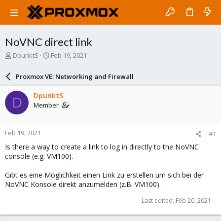
NoVNC direct link
T
S
DpunktS
Feb 19, 2021
h
t
r
a
Proxmox VE: Networking and Firewall
e
r
a
t
DpunktS
D
d
d
Member
s
a
t
t
a
e
Feb 19, 2021
#1
r
t
Is there a way to create a link to log in directly to the NoVNC
e
console (e.g. VM100).
r
Gibt es eine Möglichkeit einen Link zu erstellen um sich bei der
NoVNC Konsole direkt anzumelden (z.B. VM100).
Last edited:
Feb 20, 2021