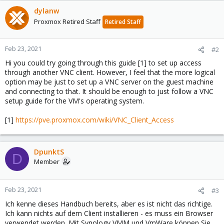
dylanw
Proxmox Retired Staff
Retired Staff
Feb 23, 2021
#2
Hi you could try going through this guide [1] to set up access
through another VNC client. However, I feel that the more logical
option may be just to set up a VNC server on the guest machine
and connecting to that. It should be enough to just follow a VNC
setup guide for the VM's operating system.
[1]
https://pve.proxmox.com/wiki/VNC_Client_Access
DpunktS
D
Member
Feb 23, 2021
#3
Ich kenne dieses Handbuch bereits, aber es ist nicht das richtige.
Ich kann nichts auf dem Client installieren - es muss ein Browser
verwendet werden. Mit Synology VMM und VmWare können Sie