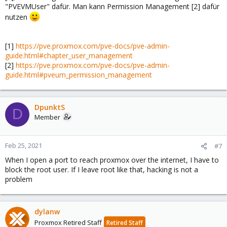
"PVEVMUser" dafür. Man kann Permission Management [2] dafür
nutzen
[1]
https://pve.proxmox.com/pve-docs/pve-admin-
guide.html#chapter_user_management
[2]
https://pve.proxmox.com/pve-docs/pve-admin-
guide.html#pveum_permission_management
DpunktS
D
Member
Feb 25, 2021
#7
When I open a port to reach proxmox over the internet, I have to
block the root user. If I leave root like that, hacking is not a
problem
dylanw
Proxmox Retired Staff
Retired Staff