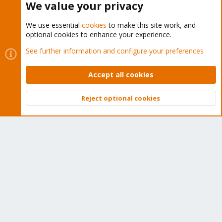
We value your privacy
We use essential
cookies
to make this site work, and
optional cookies to enhance your experience.
Cookies
Proxmox Support Forum - Light Mode
See further information and configure your preferences
Contact us
Terms and rules
Privacy policy
Help
Home
R
S
Accept all cookies
S
®
Community platform by XenForo
© 2010-2026 XenForo Ltd.
Reject optional cookies
Top
Bott