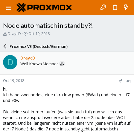
Node automatisch in standby?!
T
S
DraycD
Oct 19, 2018
h
t
r
a
Proxmox VE (Deutsch/German)
e
r
a
t
DraycD
D
d
d
Well-Known Member
s
a
t
t
a
e
Oct 19, 2018
#1
r
t
hi,
e
Ich habe zwei nodes, eine ultra low power (6Watt) und eine mit i7
r
und 90w.
Die kleine soll immer laufen (was sie auch tut) nun will ich das
wenn ich ne anspruchsvollere arbeit habe die 2. node über WOL
startet. Und bei längeren nicht nutzen einer vm (keine vm läuft auf
der i7 Node ) das die i7 node in standby geht (automatisch)