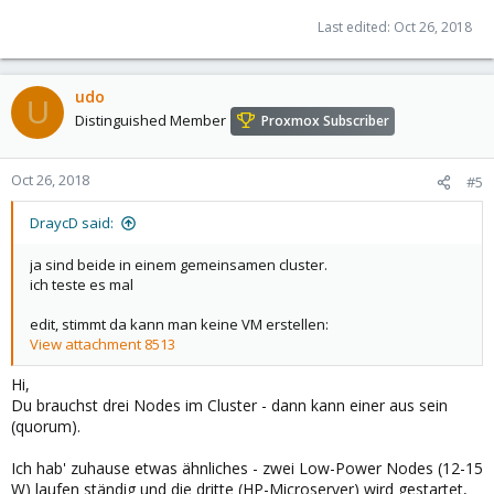
Last edited:
Oct 26, 2018
udo
U
Distinguished Member
Proxmox Subscriber
Oct 26, 2018
#5
DraycD said:
ja sind beide in einem gemeinsamen cluster.
ich teste es mal
edit, stimmt da kann man keine VM erstellen:
View attachment 8513
Hi,
Du brauchst drei Nodes im Cluster - dann kann einer aus sein
(quorum).
Ich hab' zuhause etwas ähnliches - zwei Low-Power Nodes (12-15
W) laufen ständig und die dritte (HP-Microserver) wird gestartet,