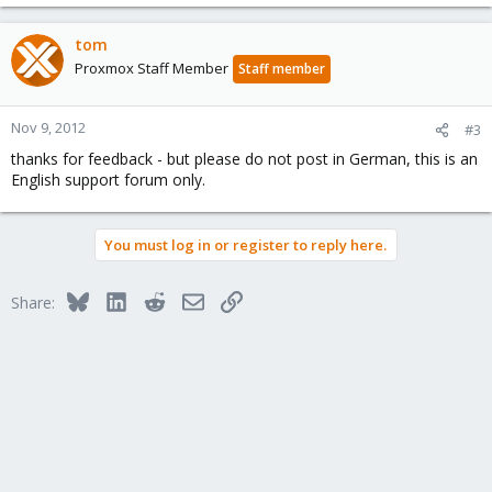
tom
Proxmox Staff Member
Staff member
Nov 9, 2012
#3
thanks for feedback - but please do not post in German, this is an
English support forum only.
You must log in or register to reply here.
Bluesky
LinkedIn
Reddit
Email
Link
Share: