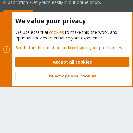
subscription. Get yours easily in our online shop.
Buy now!
We value your privacy
We use essential
cookies
to make this site work, and
optional cookies to enhance your experience.
Cookies
Proxmox Support Forum - Light Mode
See further information and configure your preferences
Contact us
Terms and rules
Privacy policy
Help
Home
R
S
Accept all cookies
S
®
Community platform by XenForo
© 2010-2026 XenForo Ltd.
Reject optional cookies
Top
Bott