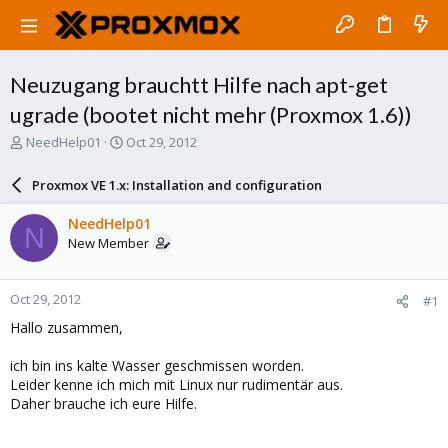
Neuzugang brauchtt Hilfe nach apt-get
ugrade (bootet nicht mehr (Proxmox 1.6))
T
S
NeedHelp01
Oct 29, 2012
h
t
r
a
Proxmox VE 1.x: Installation and configuration
e
r
a
t
NeedHelp01
N
d
d
New Member
s
a
t
t
a
e
Oct 29, 2012
#1
r
t
Hallo zusammen,
e
r
ich bin ins kalte Wasser geschmissen worden.
Leider kenne ich mich mit Linux nur rudimentär aus.
Daher brauche ich eure Hilfe.