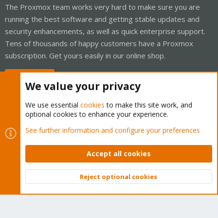
The Proxmox team works very hard to make sure you are
running the best software and getting stable updates and
security enhancements, as well as quick enterprise support.
Tens of thousands of happy customers have a Proxmox
subscription. Get yours easily in our online shop.
Buy now!
We value your privacy
We use essential
cookies
to make this site work, and
optional cookies to enhance your experience.
Cookies
Proxmox Support Forum - Light Mode
See further information and configure your preferences
Contact us
Terms and rules
Privacy policy
Help
Home
R
S
Accept all cookies
S
®
Community platform by XenForo
© 2010-2026 XenForo Ltd.
Reject optional cookies
Top
Bott