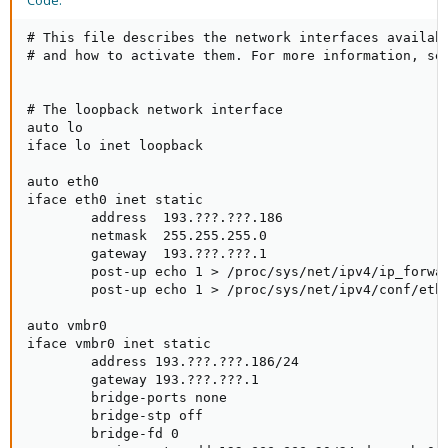
Code:
# This file describes the network interfaces availabl
# and how to activate them. For more information, see
# The loopback network interface

auto lo

iface lo inet loopback

auto eth0

iface eth0 inet static

        address  193.???.???.186

        netmask  255.255.255.0

        gateway  193.???.???.1

        post-up echo 1 > /proc/sys/net/ipv4/ip_forwar
        post-up echo 1 > /proc/sys/net/ipv4/conf/eth0
auto vmbr0

iface vmbr0 inet static

        address 193.???.???.186/24

        gateway 193.???.???.1

        bridge-ports none

        bridge-stp off

        bridge-fd 0
