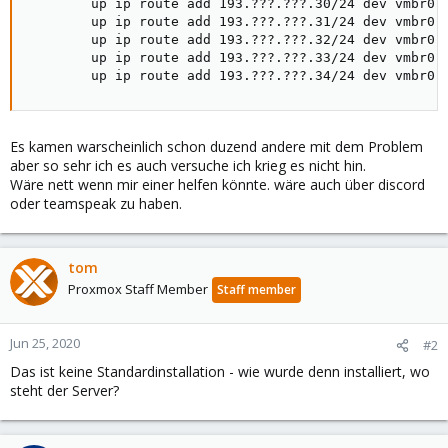
        up ip route add 193.???.???.30/24 dev vmbr0

        up ip route add 193.???.???.31/24 dev vmbr0

        up ip route add 193.???.???.32/24 dev vmbr0

        up ip route add 193.???.???.33/24 dev vmbr0

        up ip route add 193.???.???.34/24 dev vmbr0
Es kamen warscheinlich schon duzend andere mit dem Problem
aber so sehr ich es auch versuche ich krieg es nicht hin.
Wäre nett wenn mir einer helfen könnte. wäre auch über discord
oder teamspeak zu haben.
tom
Proxmox Staff Member
Staff member
Jun 25, 2020
#2
Das ist keine Standardinstallation - wie wurde denn installiert, wo
steht der Server?