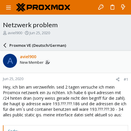
Netzwerk problem
T
S
aviel900
Jun 25, 2020
h
t
r
a
Proxmox VE (Deutsch/German)
e
r
a
t
aviel900
A
d
d
New Member
s
a
t
t
a
e
Jun 25, 2020
#1
r
t
Hey, ich bin am verzweifeln. seid 2 tagen versuche ich mein
e
Proxmox netzwerk ein zu richten. Ich habe 6 ipv4 adressen mit
r
/24 hinten dran (sorry weiss gerade nicht den begriff für die zahl).
die haupt ip adresse wäre 193.???.???.186 und die adressen die ich
für die vm`s und container benutzen will wäre 193.???.???.30 - 34
alles public static ips. meine interface datei sieht aktuell so aus: