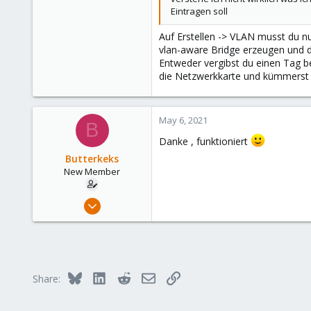
Eintragen soll
73
/dev/null
Auf Erstellen -> VLAN musst du n
vlan-aware Bridge erzeugen und dor
Entweder vergibst du einen Tag be
die Netzwerkkarte und kümmerst 
May 6, 2021
B
Danke , funktioniert
Butterkeks
New Member
May 5, 2021
2
0
1
56
Bluesky
LinkedIn
Reddit
Email
Link
Share:
NRW