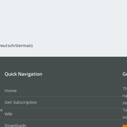
Deutsch/German)
Quick Navigation
G
Th
Home
ru
Get Subscription
se
le
Te
Wiki
su
Downloads