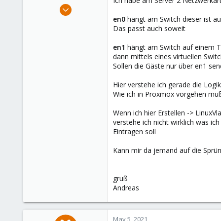
Ich habe am Server 2 Netzwerkar
e
May 5, 2021
r
2
en0
hängt am Switch dieser ist auf
Das passt auch soweit
0
1
en1
hängt am Switch auf einem Tr
56
dann mittels eines virtuellen Sw
Sollen die Gäste nur über en1 s
NRW
Hier verstehe ich gerade die Logik
Wie ich in Proxmox vorgehen mu
Wenn ich hier Erstellen -> LinuxV
verstehe ich nicht wirklich was ic
Eintragen soll
Kann mir da jemand auf die Sprün
gruß
Andreas
May 5, 2021