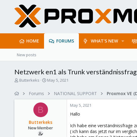
HOME
FORUMS
WHAT'S NEW
New posts
Netzwerk en1 als Trunk verständnissfra
T
S
Butterkeks
May 5, 2021
h
t
r
a
Forums
NATIONAL SUPPORT
Proxmox VE (
e
r
a
t
May 5, 2021
d
d
B
s
a
Hallo
t
t
Butterkeks
a
e
Ich habe eine verständnissfrage 
New Member
r
( ich kann das jetzt nur im vergl
t