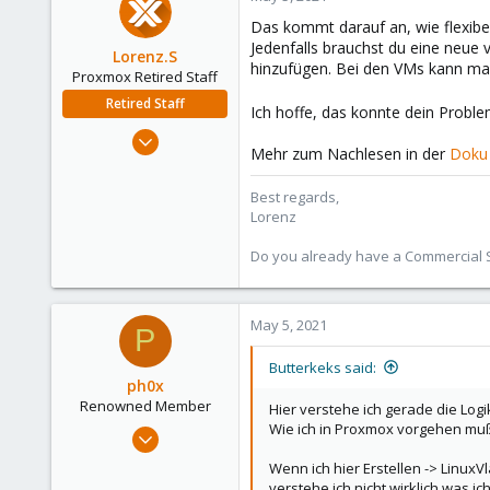
Das kommt darauf an, wie flexibel 
Jedenfalls brauchst du eine neue 
Lorenz.S
hinzufügen. Bei den VMs kann m
Proxmox Retired Staff
Retired Staff
Ich hoffe, das konnte dein Probl
Apr 12, 2021
Mehr zum Nachlesen in der
Doku
97
18
Best regards,
8
Lorenz
25
Do you already have a Commercial Su
May 5, 2021
P
Butterkeks said:
ph0x
Renowned Member
Hier verstehe ich gerade die Logi
Wie ich in Proxmox vorgehen mu
Jul 5, 2020
1,327
Wenn ich hier Erstellen -> Linux
225
verstehe ich nicht wirklich was ic