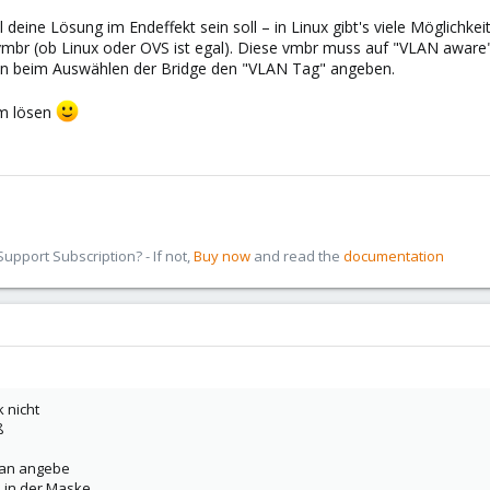
deine Lösung im Endeffekt sein soll – in Linux gibt's viele Möglichkei
vmbr (ob Linux oder OVS ist egal). Diese vmbr muss auf "VLAN aware"
an beim Auswählen der Bridge den "VLAN Tag" angeben.
em lösen
pport Subscription? - If not,
Buy now
and read the
documentation
k nicht
ß
Vlan angebe
h in der Maske