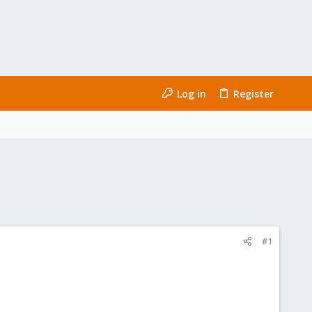
Log in
Register
#1