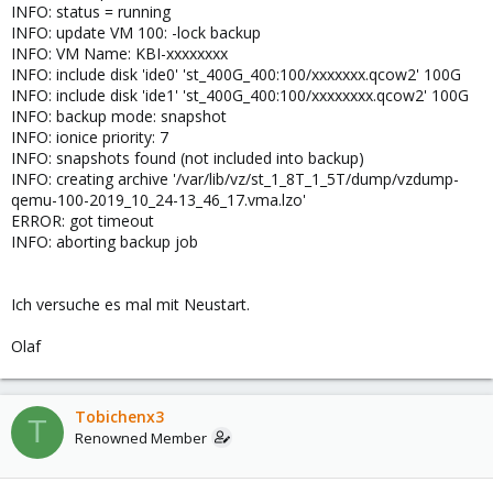
INFO: status = running
INFO: update VM 100: -lock backup
INFO: VM Name: KBI-xxxxxxxx
INFO: include disk 'ide0' 'st_400G_400:100/xxxxxxx.qcow2' 100G
INFO: include disk 'ide1' 'st_400G_400:100/xxxxxxxx.qcow2' 100G
INFO: backup mode: snapshot
INFO: ionice priority: 7
INFO: snapshots found (not included into backup)
INFO: creating archive '/var/lib/vz/st_1_8T_1_5T/dump/vzdump-
qemu-100-2019_10_24-13_46_17.vma.lzo'
ERROR: got timeout
INFO: aborting backup job
Ich versuche es mal mit Neustart.
Olaf
Tobichenx3
T
Renowned Member