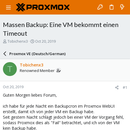
Massen Backup: Eine VM bekommt einen
Timeout
T
S
Tobichenx3
Oct 20, 2019
h
t
r
a
Proxmox VE (Deutsch/German)
e
r
a
t
Tobichenx3
T
d
d
Renowned Member
s
a
t
t
a
e
Oct 20, 2019
#1
r
t
Guten Morgen liebes Forum,
e
r
ich habe für jede Nacht ein Backupcron im Proxmox WebUI
erstellt, damit ich von jeder VM ein Backup habe.
Seit gestern Nacht schlägt jedoch bei einer VM der Vorgang fehl,
sodass Proxmox dies als "Fail" betrachtet, und ich von der VM
kein Backup habe.