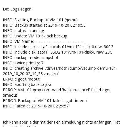
Die Logs sagen:
INFO: Starting Backup of VM 101 (qemu)
INFO: Backup started at 2019-10-20 02:19:53
INFO: status = running
INFO: update VM 101: -lock backup
INFO: VM Name: ----------------------------------
INFO: include disk 'sata0' 'local:101/vm-101-disk-0.raw' 300G
INFO: include disk 'sata1' 'SSD2:101/vm-101-disk-0.raw' 20G
INFO: backup mode: snapshot
INFO: ionice priority: 7
INFO: creating archive '/drives/hdd1/dump/vzdump-qemu-101-
2019_10_20-02_19_53.vma.lzo'
ERROR: got timeout
INFO: aborting backup job
ERROR: VM 101 qmp command 'backup-cancel' failed - got
timeout
ERROR: Backup of VM 101 failed - got timeout
INFO: Failed at 2019-10-20 02:29:57
Ich kann aber leider mit der Fehlermeldung nichts anfangen. Hat