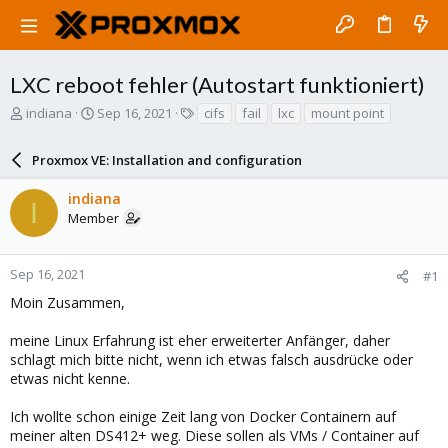
LXC reboot fehler (Autostart funktioniert)
T
S
T
indiana
Sep 16, 2021
cifs
fail
lxc
mount point
h
t
a
r
a
g
Proxmox VE: Installation and configuration
e
r
s
a
t
indiana
d
d
I
Member
s
a
t
t
a
e
r
Sep 16, 2021
#1
t
Moin Zusammen,
e
r
meine Linux Erfahrung ist eher erweiterter Anfänger, daher
schlagt mich bitte nicht, wenn ich etwas falsch ausdrücke oder
etwas nicht kenne.
Ich wollte schon einige Zeit lang von Docker Containern auf
meiner alten DS412+ weg. Diese sollen als VMs / Container auf