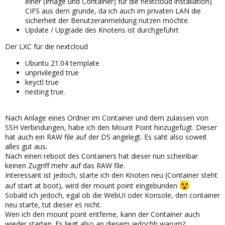
einer (Image und Container) für die nextcloud installation)
CIFS aus dem grunde, da ich auch im privaten LAN die
sicherheit der Benutzeranmeldung nutzen möchte.
Update / Upgrade des Knotens ist durchgeführt
Der LXC für die nextcloud
Ubuntu 21.04 template
unprivileged true
keyctl true
nesting true.
Nach Anlage eines Ordner im Container und dem zulassen von
SSH Verbindungen, habe ich den Mount Point hinzugefügt. Dieser
hat auch ein RAW file auf der DS angelegt. Es saht also soweit
alles gut aus.
Nach einen reboot des Containers hat dieser nun scheinbar
keinen Zugriff mehr auf das RAW file.
Interessant ist jedoch, starte ich den Knoten neu (Container steht
auf start at boot), wird der mount point eingebunden
Sobald ich jedoch, egal ob die WebUI oder Konsole, den container
neu starte, tut dieser es nicht.
Wen ich den mount point entferne, kann der Container auch
wieder starten. Es liegt also an diesem jedochh warum?