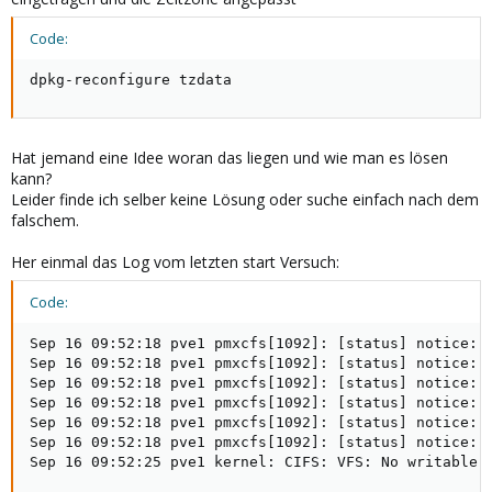
Code:
dpkg-reconfigure tzdata
Hat jemand eine Idee woran das liegen und wie man es lösen
kann?
Leider finde ich selber keine Lösung oder suche einfach nach dem
falschem.
Her einmal das Log vom letzten start Versuch:
Code:
Sep 16 09:52:18 pve1 pmxcfs[1092]: [status] notice: R
Sep 16 09:52:18 pve1 pmxcfs[1092]: [status] notice: R
Sep 16 09:52:18 pve1 pmxcfs[1092]: [status] notice: R
Sep 16 09:52:18 pve1 pmxcfs[1092]: [status] notice: 
Sep 16 09:52:18 pve1 pmxcfs[1092]: [status] notice: R
Sep 16 09:52:18 pve1 pmxcfs[1092]: [status] notice: 
Sep 16 09:52:25 pve1 kernel: CIFS: VFS: No writable h