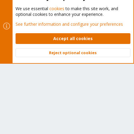
We use essential
cookies
to make this site work, and
optional cookies to enhance your experience.
Cookies
Proxmox Support Forum - Light Mode
See further information and configure your preferences
Contact us
Terms and rules
Privacy policy
Help
Home
R
S
Accept all cookies
S
®
Community platform by XenForo
© 2010-2026 XenForo Ltd.
Reject optional cookies
Top
Bott