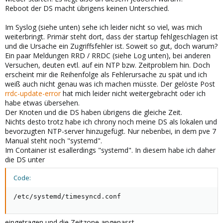
Reboot der DS macht übrigens keinen Unterschied.
Im Syslog (siehe unten) sehe ich leider nicht so viel, was mich
weiterbringt. Primär steht dort, dass der startup fehlgeschlagen ist
und die Ursache ein Zugriffsfehler ist. Soweit so gut, doch warum?
Ein paar Meldungen RRD / RRDC (siehe Log unten), bei anderen
Versuchen, deuten evtl. auf ein NTP bzw. Zeitproblem hin. Doch
erscheint mir die Reihenfolge als Fehlerursache zu spät und ich
weiß auch nicht genau was ich machen müsste. Der gelöste Post
rrdc-update-error
hat mich leider nicht weitergebracht oder ich
habe etwas übersehen.
Der Knoten und die DS haben übrigens die gleiche Zeit.
Nichts desto trotz habe ich chrony noch meine DS als lokalen und
bevorzugten NTP-server hinzugefügt. Nur nebenbei, in dem pve 7
Manual steht noch "systemd".
Im Container ist esallerdings "systemd". In diesem habe ich daher
die DS unter
Code:
/etc/systemd/timesyncd.conf
eingetragen und die Zeitzone angepasst