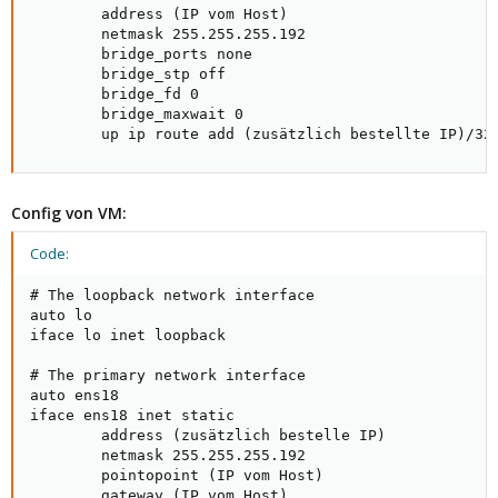
        address (IP vom Host)

        netmask 255.255.255.192

        bridge_ports none

        bridge_stp off

        bridge_fd 0

        bridge_maxwait 0

        up ip route add (zusätzlich bestellte IP)/32
Config von VM:
Code:
# The loopback network interface

auto lo

iface lo inet loopback

# The primary network interface

auto ens18

iface ens18 inet static

        address (zusätzlich bestelle IP)

        netmask 255.255.255.192

        pointopoint (IP vom Host)

        gateway (IP vom Host)
