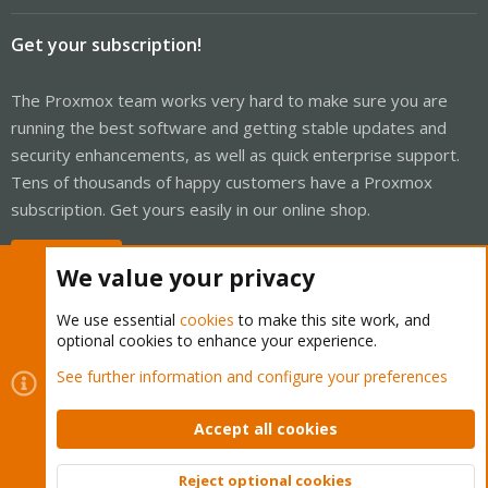
Get your subscription!
The Proxmox team works very hard to make sure you are
running the best software and getting stable updates and
security enhancements, as well as quick enterprise support.
Tens of thousands of happy customers have a Proxmox
subscription. Get yours easily in our online shop.
Buy now!
We value your privacy
We use essential
cookies
to make this site work, and
optional cookies to enhance your experience.
Cookies
Proxmox Support Forum - Light Mode
See further information and configure your preferences
Contact us
Terms and rules
Privacy policy
Help
Home
R
S
Accept all cookies
S
®
Community platform by XenForo
© 2010-2026 XenForo Ltd.
Reject optional cookies