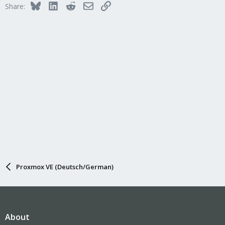
Bluesky
LinkedIn
Reddit
Email
Link
Share:
Proxmox VE (Deutsch/German)
About