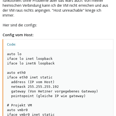
funktioniert ohne Probleme aber das wars auch. Von meiner
heimischen Verbindung kann ich die VM nicht erreichen und aus
der VM raus nichts anpingen. "Host unreachable" kriege ich
immer.
Hier sind die configs:
Config vom Host:
Code:
auto lo

iface lo inet loopback

iface lo inet6 loopback

auto eth0

iface eth0 inet static

  address (IP vom Host)

  netmask 255.255.255.192

  gateway (Von Hetzner vorgegebenes Gateway)

  pointopoint (gleiche IP wie gateway)

# Projekt VM

auto vmbr0

iface vmbr0 inet static
