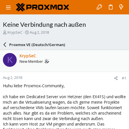
Keine Verbindung nach außen
T
S
KrypSeC
Aug 2, 2018
h
t
r
a
Proxmox VE (Deutsch/German)
e
r
a
t
KrypSeC
K
d
d
New Member
s
a
t
t
a
e
Aug 2, 2018
#1
r
t
Huhu liebe Proxmox-Community,
e
r
ich habe ein Dedicated Server von Hetzner (den EX41S) und wollte
mich an die Virtualisierung wagen, da ich gerne meine Projekte
auf verschiedene VMs laufen lassen möchte. Soweit funktioniert
auch alles. Nur gibt es da ein Problem, welches ich anscheinend
nicht lösen kann und zwar die Verbindung nach außen.
Ich kann vom Host zur VM pingen und andersrum. Das