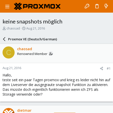
keine snapshots möglich
T
S
chaosad
Aug 21, 2016
h
t
r
a
Proxmox VE (Deutsch/German)
e
r
a
t
chaosad
C
d
d
Renowned Member
s
a
t
t
a
e
Aug 21, 2016
#1
r
t
Hallo,
e
teste seit ein paar Tagen proxmox und krieg es leider nicht hin auf
r
dem Liveserver die ausgegraute snapshot Funktion zu aktivieren.
Das müsste doch eigentlich funktionieren wenn ich ZFS als
Storage verwende oder?
dietmar