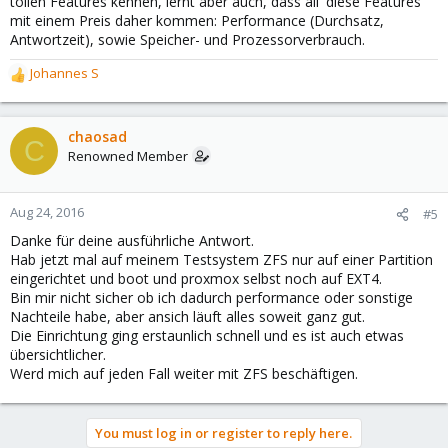
tollen Features kennen, lernt aber auch, dass all' diese Features
mit einem Preis daher kommen: Performance (Durchsatz,
Antwortzeit), sowie Speicher- und Prozessorverbrauch.
Johannes S
R
e
a
c
chaosad
C
t
Renowned Member
i
o
n
Aug 24, 2016
#5
s
Danke für deine ausführliche Antwort.
:
Hab jetzt mal auf meinem Testsystem ZFS nur auf einer Partition
eingerichtet und boot und proxmox selbst noch auf EXT4.
Bin mir nicht sicher ob ich dadurch performance oder sonstige
Nachteile habe, aber ansich läuft alles soweit ganz gut.
Die Einrichtung ging erstaunlich schnell und es ist auch etwas
übersichtlicher.
Werd mich auf jeden Fall weiter mit ZFS beschäftigen.
You must log in or register to reply here.