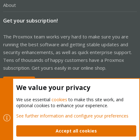
About
Get your subscription!
The Proxmox team works very hard to make sure you are
running the best software and getting stable updates and
security enhancements, as well as quick enterprise support.
Tens of thousands of happy customers have a Proxmox
subscription. Get yours easily in our online shop.
Buy now!
We value your privacy
We use essential
cookies
to make this site work, and
optional cookies to enhance your experience.
Cookies
Proxmox Support Forum - Light Mode
See further information and configure your preferences
Contact us
Terms and rules
Privacy policy
Help
Home
R
S
Accept all cookies
S
®