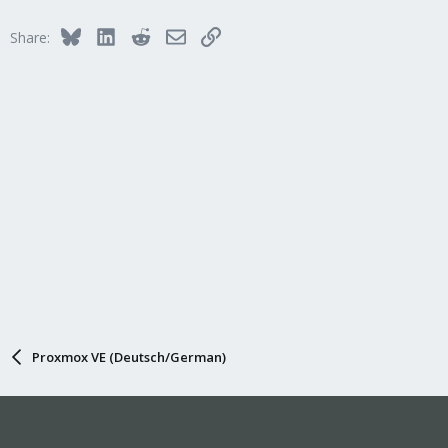
Bluesky
LinkedIn
Reddit
Email
Link
Share:
Proxmox VE (Deutsch/German)