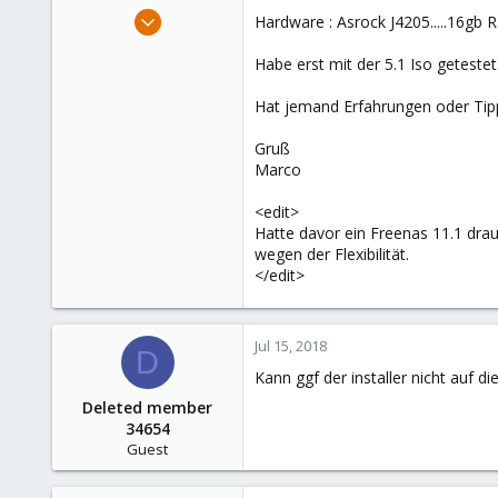
e
Apr 22, 2018
Hardware : Asrock J4205.....16gb 
r
12
Habe erst mit der 5.1 Iso getestet.
0
41
Hat jemand Erfahrungen oder Tip
51
Gruß
Marco
<edit>
Hatte davor ein Freenas 11.1 drau
wegen der Flexibilität.
</edit>
Jul 15, 2018
D
Kann ggf der installer nicht auf di
Deleted member
34654
Guest