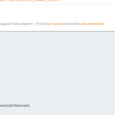
pport Subscription? - If not,
Buy now
and read the
documentation
Deutsch/German)