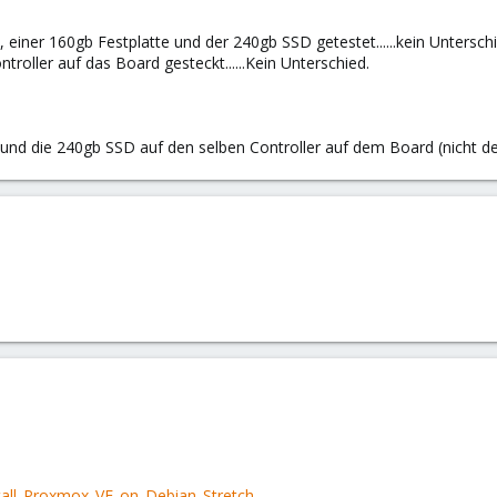
 einer 160gb Festplatte und der 240gb SSD getestet......kein Unterschi
roller auf das Board gesteckt......Kein Unterschied.
die 240gb SSD auf den selben Controller auf dem Board (nicht den ASM
stall_Proxmox_VE_on_Debian_Stretch