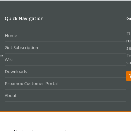
Quick Navigation
G
Th
Home
ru
Get Subscription
se
le
Te
Wiki
su
Downloads
Proxmox Customer Portal
About
Co