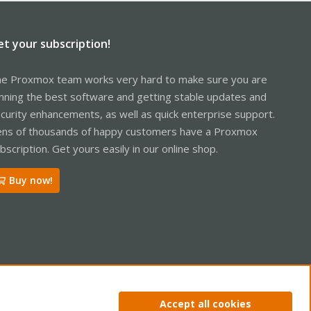
et your subscription!
e Proxmox team works very hard to make sure you are
nning the best software and getting stable updates and
curity enhancements, as well as quick enterprise support.
ns of thousands of happy customers have a Proxmox
bscription. Get yours easily in our online shop.
Buy now!
ntact us
Terms and rules
Privacy policy
Help
Home
R
Accept all cookies