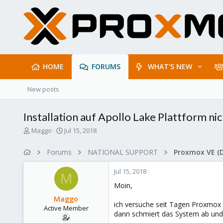
HOME
FORUMS
WHAT'S NEW
New posts
Installation auf Apollo Lake Plattform ni
T
S
Maggo
Jul 15, 2018
h
t
r
a
Forums
NATIONAL SUPPORT
Proxmox VE (
e
r
a
t
Jul 15, 2018
d
d
M
s
a
Moin,
t
t
Maggo
a
e
ich versuche seit Tagen Proxmox a
Active Member
r
dann schmiert das System ab und f
t