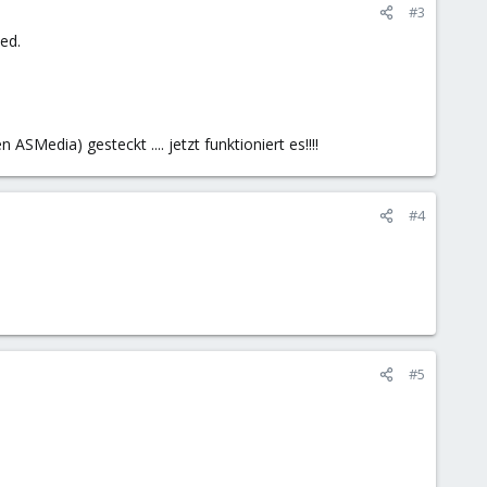
#3
ed.
edia) gesteckt .... jetzt funktioniert es!!!!
#4
#5