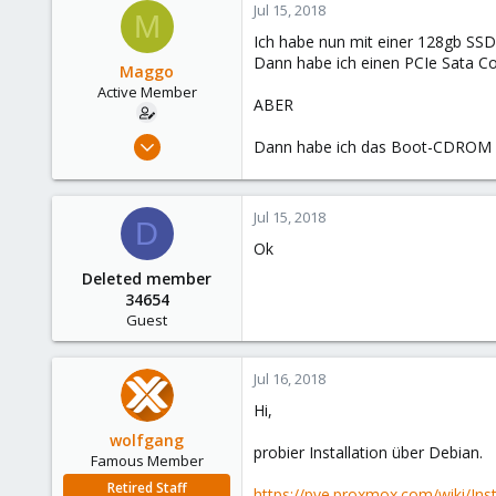
Jul 15, 2018
M
Ich habe nun mit einer 128gb SSD,
Dann habe ich einen PCIe Sata Cont
Maggo
Active Member
ABER
Apr 22, 2018
Dann habe ich das Boot-CDROM und 
12
0
Jul 15, 2018
41
D
Ok
51
Deleted member
34654
Guest
Jul 16, 2018
Hi,
wolfgang
probier Installation über Debian.
Famous Member
Retired Staff
https://pve.proxmox.com/wiki/In