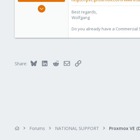
Oct 1, 2014
Best regards,
6,496
Wolfgang
578
Do you already have a Commercial Su
103
Bluesky
LinkedIn
Reddit
Email
Link
Share:
Forums
NATIONAL SUPPORT
Proxmox VE (