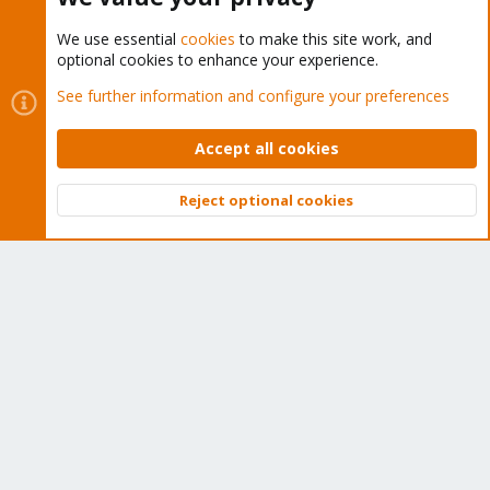
We use essential
cookies
to make this site work, and
optional cookies to enhance your experience.
Cookies
Proxmox Support Forum - Light Mode
See further information and configure your preferences
Contact us
Terms and rules
Privacy policy
Help
Home
R
S
Accept all cookies
S
®
Community platform by XenForo
© 2010-2026 XenForo Ltd.
Reject optional cookies
Top
Bott