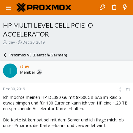
HP MULTI LEVEL CELL PCIE IO
ACCELERATOR
T
S
itlev
Dec 30, 2019
h
t
r
a
Proxmox VE (Deutsch/German)
e
r
a
t
itlev
I
d
d
Member
s
a
t
t
a
e
Dec 30, 2019
#1
r
t
Ich möchte meinen HP DL380 G6 mit 8x600GB SAS im Raid 5
e
etwas pimpen und für 100 Euronen kann ich von HP eine 1.28 TB
r
entsprechende Accelerator Karte erhalten.
Die Karte ist kompatibel mit dem Server und ich frage mich, ob
unter Proxmox die Karte erkannt und verwendet wird.