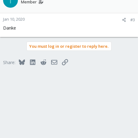
I
Member
Jan 10, 2020
#3
Danke
You must log in or register to reply here.
Bluesky
LinkedIn
Reddit
Email
Link
Share: