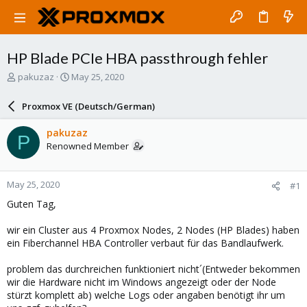
HP Blade PCIe HBA passthrough fehler
T
S
pakuzaz
May 25, 2020
h
t
r
a
Proxmox VE (Deutsch/German)
e
r
a
t
pakuzaz
P
d
d
Renowned Member
s
a
t
t
a
e
May 25, 2020
#1
r
t
Guten Tag,
e
r
wir ein Cluster aus 4 Proxmox Nodes, 2 Nodes (HP Blades) haben
ein Fiberchannel HBA Controller verbaut für das Bandlaufwerk.
problem das durchreichen funktioniert nicht´(Entweder bekommen
wir die Hardware nicht im Windows angezeigt oder der Node
stürzt komplett ab) welche Logs oder angaben benötigt ihr um