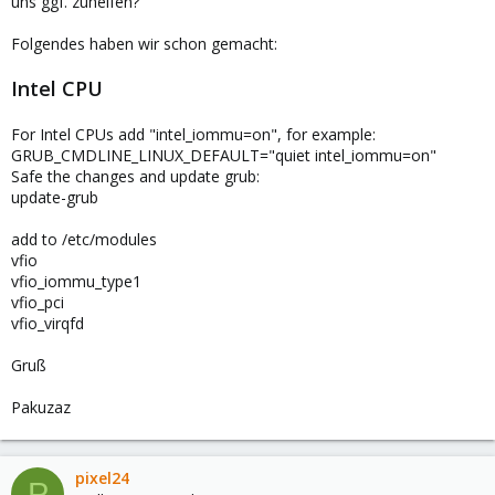
uns ggf. zuhelfen?
Folgendes haben wir schon gemacht:
Intel CPU
For Intel CPUs add "intel_iommu=on", for example:
GRUB_CMDLINE_LINUX_DEFAULT="quiet intel_iommu=on"
Safe the changes and update grub:
update-grub
add to /etc/modules
vfio
vfio_iommu_type1
vfio_pci
vfio_virqfd
Gruß
Pakuzaz
pixel24
P