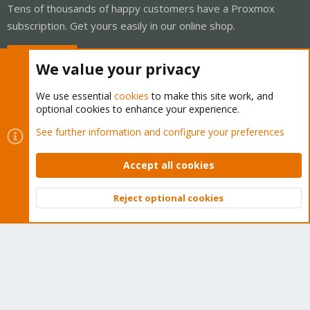
Tens of thousands of happy customers have a Proxmox
subscription. Get yours easily in our online shop.
Buy now!
We value your privacy
We use essential
cookies
to make this site work, and
optional cookies to enhance your experience.
Cookies
Proxmox Support Forum - Light Mode
See further information and configure your preferences
Contact us
Terms and rules
Privacy policy
Help
Home
R
S
Accept all cookies
S
®
Community platform by XenForo
© 2010-2026 XenForo Ltd.
Reject optional cookies
Top
Bott