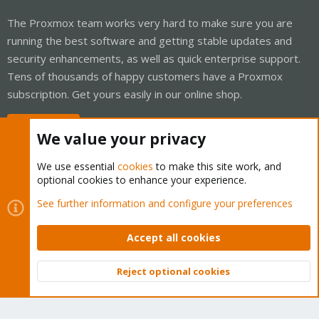
The Proxmox team works very hard to make sure you are
running the best software and getting stable updates and
security enhancements, as well as quick enterprise support.
Tens of thousands of happy customers have a Proxmox
subscription. Get yours easily in our online shop.
Buy now!
We value your privacy
We use essential
cookies
to make this site work, and
optional cookies to enhance your experience.
Cookies
Proxmox Support Forum - Light Mode
See further information and configure your preferences
Contact us
Terms and rules
Privacy policy
Help
Home
R
S
Accept all cookies
S
®
Community platform by XenForo
© 2010-2026 XenForo Ltd.
Reject optional cookies
Top
Bott