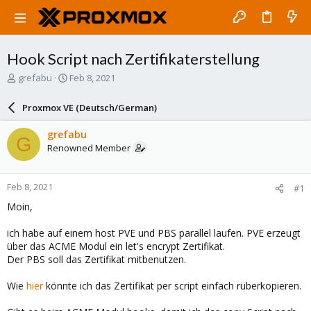
Hook Script nach Zertifikaterstellung
T
S
grefabu
Feb 8, 2021
h
t
r
a
Proxmox VE (Deutsch/German)
e
r
a
t
grefabu
G
d
d
Renowned Member
s
a
t
t
a
e
Feb 8, 2021
#1
r
t
Moin,
e
r
ich habe auf einem host PVE und PBS parallel laufen. PVE erzeugt
über das ACME Modul ein let's encrypt Zertifikat.
Der PBS soll das Zertifikat mitbenutzen.
Wie
hier
könnte ich das Zertifikat per script einfach rüberkopieren.