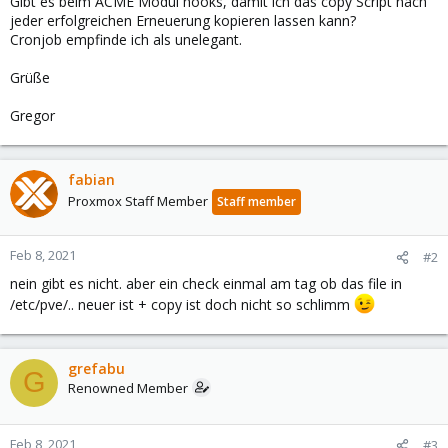
Gibt es beim ACME Modul hooks, damit ich das copy Script nach
jeder erfolgreichen Erneuerung kopieren lassen kann?
Cronjob empfinde ich als unelegant.
Grüße
Gregor
fabian
Proxmox Staff Member
Staff member
Feb 8, 2021
#2
nein gibt es nicht. aber ein check einmal am tag ob das file in
/etc/pve/.. neuer ist + copy ist doch nicht so schlimm
grefabu
G
Renowned Member
Feb 8, 2021
#3