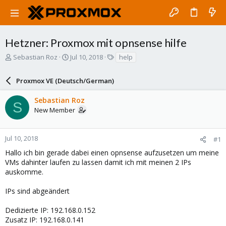
Hetzner: Proxmox mit opnsense hilfe
T
S
T
Sebastian Roz
Jul 10, 2018
help
h
t
a
r
a
g
Proxmox VE (Deutsch/German)
e
r
s
a
t
Sebastian Roz
d
d
S
New Member
s
a
t
t
a
e
r
Jul 10, 2018
#1
t
Hallo ich bin gerade dabei einen opnsense aufzusetzen um meine
e
VMs dahinter laufen zu lassen damit ich mit meinen 2 IPs
r
auskomme.
IPs sind abgeändert
Dedizierte IP: 192.168.0.152
Zusatz IP: 192.168.0.141