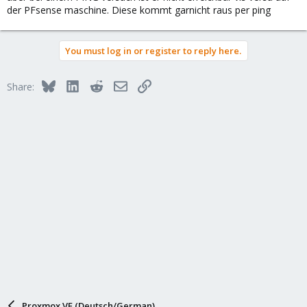
der PFsense maschine. Diese kommt garnicht raus per ping
You must log in or register to reply here.
Bluesky
LinkedIn
Reddit
Email
Link
Share:
Proxmox VE (Deutsch/German)