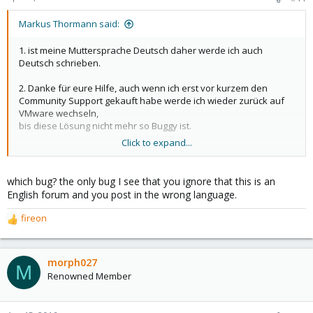
Markus Thormann said:
1. ist meine Muttersprache Deutsch daher werde ich auch
Deutsch schrieben.
2. Danke für eure Hilfe, auch wenn ich erst vor kurzem den
Community Support gekauft habe werde ich wieder zurück auf
VMware wechseln,
bis diese Lösung nicht mehr so Buggy ist.
Click to expand...
Danke
which bug? the only bug I see that you ignore that this is an
English forum and you post in the wrong language.
fireon
R
e
a
c
morph027
M
t
Renowned Member
i
o
n