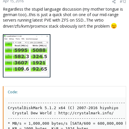
Apr 15, 2016
#12
s
Regardless the stupid language discussion (my mother tongue is
:
german too)...this is just a quick shot on one of our mid-range
servers running latest PVE with ZFS on SSD...The virtio
driver/zfs/kvm/proxmox stack obviously isn't the problem
Code:
-----------------------------------------------------
CrystalDiskMark 5.1.2 x64 (C) 2007-2016 hiyohiyo

  Crystal Dew World : http://crystalmark.info/

-----------------------------------------------------
* MB/s = 1,000,000 bytes/s [SATA/600 = 600,000,000 by
* KB = 1000 bytes, KiB = 1024 bytes
