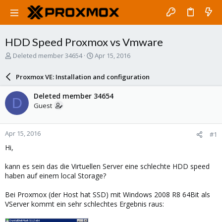
HDD Speed Proxmox vs Vmware
T
S
Deleted member 34654
Apr 15, 2016
h
t
r
a
Proxmox VE: Installation and configuration
e
r
a
t
Deleted member 34654
D
d
d
Guest
s
a
t
t
a
e
Apr 15, 2016
#1
r
t
Hi,
e
r
kann es sein das die Virtuellen Server eine schlechte HDD speed
haben auf einem local Storage?
Bei Proxmox (der Host hat SSD) mit Windows 2008 R8 64Bit als
VServer kommt ein sehr schlechtes Ergebnis raus: