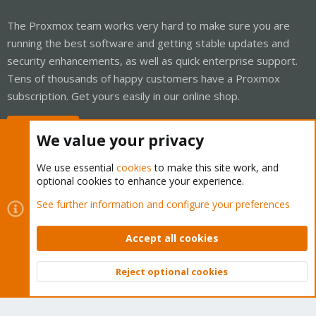
The Proxmox team works very hard to make sure you are
running the best software and getting stable updates and
security enhancements, as well as quick enterprise support.
Tens of thousands of happy customers have a Proxmox
subscription. Get yours easily in our online shop.
Buy now!
We value your privacy
We use essential
cookies
to make this site work, and
optional cookies to enhance your experience.
Cookies
Proxmox Support Forum - Light Mode
See further information and configure your preferences
Contact us
Terms and rules
Privacy policy
Help
Home
R
S
Accept all cookies
S
®
Community platform by XenForo
© 2010-2026 XenForo Ltd.
Reject optional cookies
Top
Bott