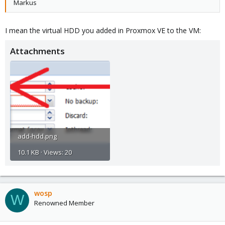
Markus
I mean the virtual HDD you added in Proxmox VE to the VM:
Attachments
add-hdd.png
10.1 KB · Views: 20
wosp
W
Renowned Member