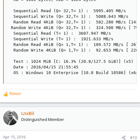
  Sequential Read (Q= 32,T= 1) :  5995.405 MB/s

  Sequential Write (Q= 32,T= 1) :  5088.643 MB/s

  Random Read 4KiB (Q= 32,T= 1) :  582.280 MB/s [1421
 Random Write 4KiB (Q= 32,T= 1) :  324.500 MB/s [ 792
  Sequential Read (T= 1) :  3607.947 MB/s

  Sequential Write (T= 1) :  1921.633 MB/s

  Random Read 4KiB (Q= 1,T= 1) :  109.572 MB/s [ 2675
  Random Write 4KiB (Q= 1,T= 1) :  92.653 MB/s [ 2262
  Test : 1024 MiB [C: 16.3% (20.8/127.5 GiB)] (x5)  [
  Date : 2016/04/15 21:55:45

  OS : Windows 10 Enterprise [10.0 Build 10586] (x64
fireon
R
e
a
c
LnxBil
t
Distinguished Member
i
o
n
Apr 15, 2016
#13