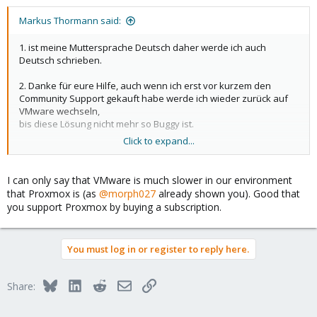
s
:
Markus Thormann said:
1. ist meine Muttersprache Deutsch daher werde ich auch
Deutsch schrieben.
2. Danke für eure Hilfe, auch wenn ich erst vor kurzem den
Community Support gekauft habe werde ich wieder zurück auf
VMware wechseln,
bis diese Lösung nicht mehr so Buggy ist.
Click to expand...
Danke
I can only say that VMware is much slower in our environment
that Proxmox is (as
@morph027
already shown you). Good that
you support Proxmox by buying a subscription.
You must log in or register to reply here.
Bluesky
LinkedIn
Reddit
Email
Link
Share: