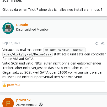
SCSI Treiber.
Gibt es da einen Trick ? ohne das ich alles neu installieren muss ?
Dunuin
Distinguished Member
Sep 16, 2021
#2
Versuch es mal mit einem
qm set <VMID> -sata0 
statt scsi0 und setz den controller
/dev/disk/by-id/DeineDisk
für die VM auf SATA.
Virtio SCSI und virtio NICs laufen nicht ohne den entsprechender
Treiber. Aber nicht vergessen das SATA echt lahm ist im
Gegensatz zu SCSI, weil SATA oder E1000 voll virtualisiert werden
müssen und nicht nur paravirtualisiert sind wie virtio.
proxifoxi
R
e
a
c
proxifoxi
P
t
Active Member