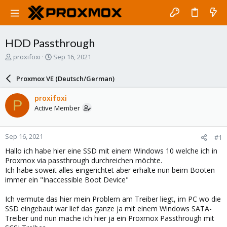
HDD Passthrough
T
S
proxifoxi
Sep 16, 2021
h
t
r
a
Proxmox VE (Deutsch/German)
e
r
a
t
proxifoxi
P
d
d
Active Member
s
a
t
t
a
e
Sep 16, 2021
#1
r
t
Hallo ich habe hier eine SSD mit einem Windows 10 welche ich in
e
Proxmox via passthrough durchreichen möchte.
r
Ich habe soweit alles eingerichtet aber erhalte nun beim Booten
immer ein "Inaccessible Boot Device"
Ich vermute das hier mein Problem am Treiber liegt, im PC wo die
SSD eingebaut war lief das ganze ja mit einem Windows SATA-
Treiber und nun mache ich hier ja ein Proxmox Passthrough mit