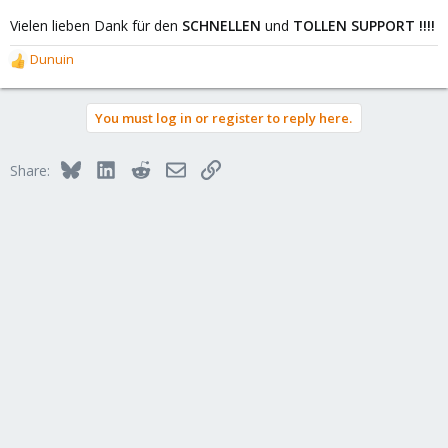
Vielen lieben Dank für den
SCHNELLEN
und
TOLLEN SUPPORT !!!!
Dunuin
R
e
a
You must log in or register to reply here.
c
t
i
Bluesky
LinkedIn
Reddit
Email
Link
Share:
o
n
s
: