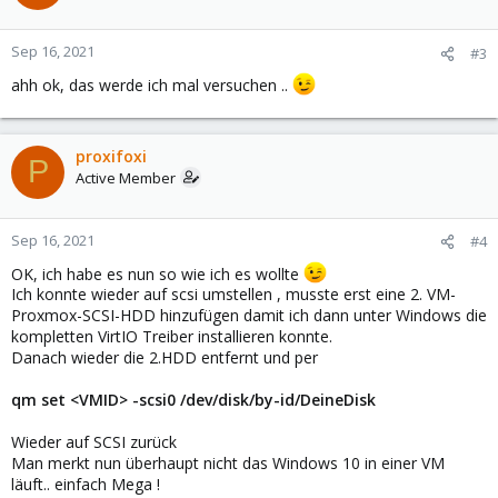
i
o
n
Sep 16, 2021
#3
s
ahh ok, das werde ich mal versuchen ..
:
proxifoxi
P
Active Member
Sep 16, 2021
#4
OK, ich habe es nun so wie ich es wollte
Ich konnte wieder auf scsi umstellen , musste erst eine 2. VM-
Proxmox-SCSI-HDD hinzufügen damit ich dann unter Windows die
kompletten VirtIO Treiber installieren konnte.
Danach wieder die 2.HDD entfernt und per
qm set <VMID> -scsi0 /dev/disk/by-id/DeineDisk
Wieder auf SCSI zurück
Man merkt nun überhaupt nicht das Windows 10 in einer VM
läuft.. einfach Mega !