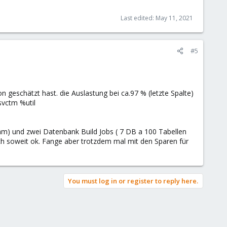
Last edited:
May 11, 2021
#5
on geschätzt hast. die Auslastung bei ca.97 % (letzte Spalte)
vctm %util
ram) und zwei Datenbank Build Jobs ( 7 DB a 100 Tabellen
ich soweit ok. Fange aber trotzdem mal mit den Sparen für
You must log in or register to reply here.