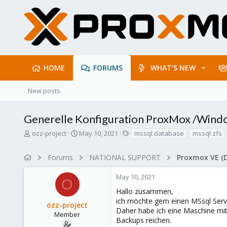
HOME
FORUMS
WHAT'S NEW
New posts
Generelle Konfiguration ProxMox /Wind
T
S
T
ozz-project
May 10, 2021
mssql database
mssql zfs
h
t
a
r
a
g
Forums
NATIONAL SUPPORT
Proxmox VE (
e
r
s
a
t
May 10, 2021
d
d
O
s
a
Hallo zusammen,
t
t
ich möchte gern einen MSsql Serve
ozz-project
a
e
Daher habe ich eine Maschine mit 
r
Member
Backups reichen.
t