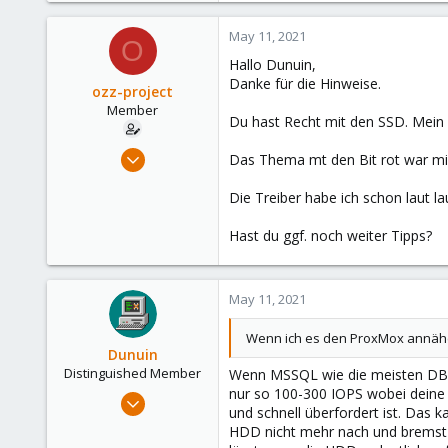
Germany
May 11, 2021
O
Hallo Dunuin,
Danke für die Hinweise.
ozz-project
Member
Du hast Recht mit den SSD. Mein 
May 10, 2021
Das Thema mt den Bit rot war mir 
39
Die Treiber habe ich schon laut 
1
13
Hast du ggf. noch weiter Tipps?
49
May 11, 2021
Wenn ich es den ProxMox annähe
Dunuin
Distinguished Member
Wenn MSSQL wie die meisten DBs a
nur so 100-300 IOPS wobei deine
Jun 30, 2020
und schnell überfordert ist. Das
14,795
HDD nicht mehr nach und bremst
4,874