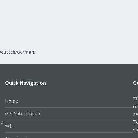
Deutsch/German)
Quick Navigation
G
Th
Home
ru
Get Subscription
se
le
Te
Wiki
su