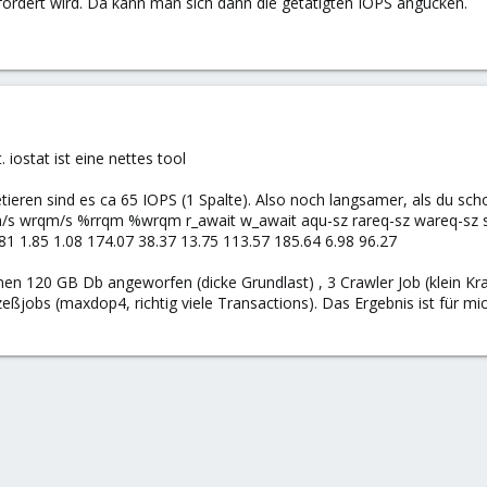
fordert wird. Da kann man sich dann die getätigten IOPS angucken.
 iostat ist eine nettes tool
etieren sind es ca 65 IOPS (1 Spalte). Also noch langsamer, als du sch
/s wrqm/s %rrqm %wrqm r_await w_await aqu-sz rareq-sz wareq-sz s
.81 1.85 1.08 174.07 38.37 13.75 113.57 185.64 6.98 96.27
nen 120 GB Db angeworfen (dicke Grundlast) , 3 Crawler Job (klein K
ßjobs (maxdop4, richtig viele Transactions). Das Ergebnis ist für m