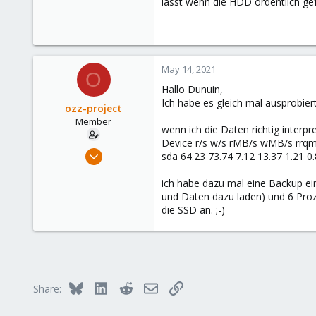
lässt wenn die HDD ordentlich ge
290
Germany
May 14, 2021
O
Hallo Dunuin,
Ich habe es gleich mal ausprobiert.
ozz-project
Member
wenn ich die Daten richtig interpr
Device r/s w/s rMB/s wMB/s rrqm
May 10, 2021
sda 64.23 73.74 7.12 13.37 1.21 0
39
ich habe dazu mal eine Backup ei
1
und Daten dazu laden) und 6 Proze
13
die SSD an. ;-)
49
Bluesky
LinkedIn
Reddit
Email
Link
Share: