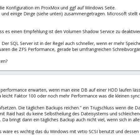
die Konfiguration im ProxMox und ggf auf Windows Seite.
und einige Dinge (siehe unten) zusammengetragen. MIcrosoft stellt 
ss es einen Empfehlung ist den Volumen Shadow Service zu deaktivie
r. Der SQL Server ist in der Regel auch schneller, wenn er mehr Speich
waren die ZFS Performance, gerade bei umfrangreichen Schreibvorgän
ten?
e performance erwarten, wenn man eine DB auf einer HDD laufen lässt
da leicht Faktor 100 oder noch mehr Performance was die kleinen sy
aufsetzen. Die täglichen Backups reichen." ein Trugschluss wenn die Dat
it Raid hast du keine Selbstheilung des Dateisystems und schleichend
 Da bringt dann ein tägliches Backup auch nicht viel, wenn sich in a
äre es wichtig das du Windows mit virtio SCSI benutzt und dessen Tre