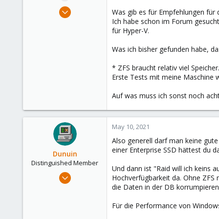
e
May 10, 2021
Was gib es für Empfehlungen für 
r
39
Ich habe schon im Forum gesucht 
für Hyper-V.
1
13
Was ich bisher gefunden habe, da
49
* ZFS braucht relativ viel Speiche
Erste Tests mit meine Maschine 
Auf was muss ich sonst noch ach
May 10, 2021
Also generell darf man keine gut
einer Enterprise SSD hättest du 
Dunuin
Distinguished Member
Und dann ist "Raid will ich keins 
Jun 30, 2020
Hochverfügbarkeit da. Ohne ZFS m
14,795
die Daten in der DB korrumpieren.
4,874
Für die Performance von Windows w
290