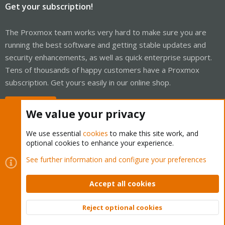
Get your subscription!
The Proxmox team works very hard to make sure you are
running the best software and getting stable updates and
security enhancements, as well as quick enterprise support.
Tens of thousands of happy customers have a Proxmox
subscription. Get yours easily in our online shop.
Buy now!
We value your privacy
We use essential
cookies
to make this site work, and
optional cookies to enhance your experience.
Cookies
Proxmox Support Forum - Light Mode
See further information and configure your preferences
Contact us
Terms and rules
Privacy policy
Help
Home
R
S
Accept all cookies
S
®
Community platform by XenForo
© 2010-2026 XenForo Ltd.
Reject optional cookies
Top
Bott