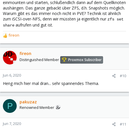
einmounten und starten, schlußendlich dann auf dem Quellknoten
aushängen. Das ganze gebackt über ZFS, d.h. Snapshots möglich.
Warum gibt es das immer noch nicht in PVE? Technik ist ähnlich
zum iSCSI-over-NFS, denn wir müssten ja eigentlich nur
zfs set
aufrufen und gut ist.
share
fireon
R
e
a
c
fireon
t
Distinguished Member
Proxmox Subscriber
i
o
n
Jun 6, 2020
#10
s
Heng mich hier mal dran... sehr spannendes Thema.
:
pakuzaz
P
Renowned Member
Jun 7, 2020
#11