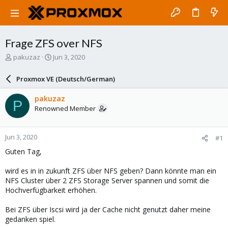
Frage ZFS over NFS
T
S
pakuzaz
Jun 3, 2020
h
t
r
a
Proxmox VE (Deutsch/German)
e
r
a
t
pakuzaz
P
d
d
Renowned Member
s
a
t
t
a
e
Jun 3, 2020
#1
r
t
Guten Tag,
e
r
wird es in in zukunft ZFS über NFS geben? Dann könnte man ein
NFS Cluster über 2 ZFS Storage Server spannen und somit die
Hochverfügbarkeit erhöhen.
Bei ZFS über Iscsi wird ja der Cache nicht genutzt daher meine
gedanken spiel.