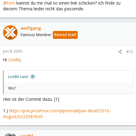
@tom
kannst du mir mal so einen link schicken? Ich finde zu
diesem Thema leider nicht das passende.
wolfgang
Famous Member
Retired Staff
Jun 8, 2020
#12
Hi
LnxBil
,
LnxBil said:
Wo?
Hier ist der Commit dazu. [1]
1.)
https://pve.proxmox.com/pipermail/pve-devel/2016-
August/022358.html
LnxBil