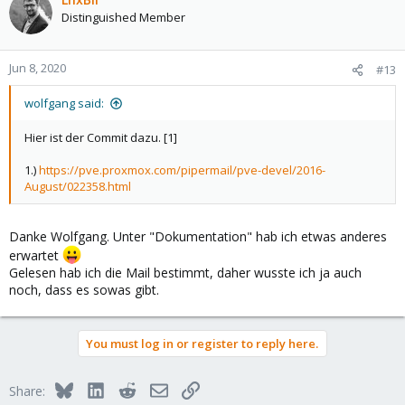
Distinguished Member
Jun 8, 2020
#13
wolfgang said:
Hier ist der Commit dazu. [1]
1.)
https://pve.proxmox.com/pipermail/pve-devel/2016-
August/022358.html
Danke Wolfgang. Unter "Dokumentation" hab ich etwas anderes
erwartet
Gelesen hab ich die Mail bestimmt, daher wusste ich ja auch
noch, dass es sowas gibt.
You must log in or register to reply here.
Bluesky
LinkedIn
Reddit
Email
Link
Share: