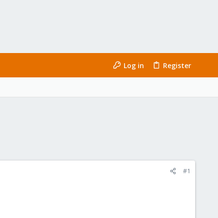
Log in
Register
#1