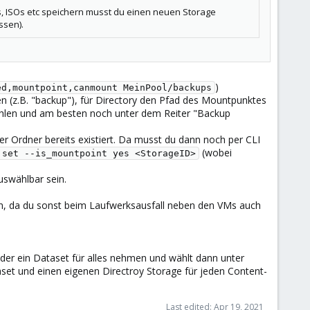
s, ISOs etc speichern musst du einen neuen Storage
ssen).
)
ed,mountpoint,canmount MeinPool/backups
en (z.B. "backup"), für Directory den Pfad des Mountpunktes
hlen und am besten noch unter dem Reiter "Backup
 Ordner bereits existiert. Da musst du dann noch per CLI
(wobei
 set --is_mountpoint yes <StorageID>
auswählbar sein.
en, da du sonst beim Laufwerksausfall neben den VMs auch
der ein Dataset für alles nehmen und wählt dann unter
set und einen eigenen Directroy Storage für jeden Content-
Last edited:
Apr 19, 2021