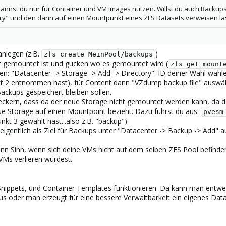
annst du nur für Container und VM images nutzen. Willst du auch Backup
ory" und den dann auf einen Mountpunkt eines ZFS Datasets verweisen la
anlegen (z.B.
)
zfs create MeinPool/backups
set gemountet ist und gucken wo es gemountet wird (
zfs get mount
en: "Datacenter -> Storage -> Add -> Directory". ID deiner Wahl wähl
kt 2 entnommen hast), für Content dann "VZdump backup file" auswä
ackups gespeichert bleiben sollen.
kern, dass da der neue Storage nicht gemountet werden kann, da der
e Storage auf einen Mountpoint bezieht. Dazu führst du aus:
pvesm
unkt 3 gewählt hast...also z.B. "backup")
e eigentlich als Ziel für Backups unter "Datacenter -> Backup -> Add" 
nn Sinn, wenn sich deine VMs nicht auf dem selben ZFS Pool befind
 VMs verlieren würdest.
, Snippets, und Container Templates funktionieren. Da kann man entwe
us oder man erzeugt für eine bessere Verwaltbarkeit ein eigenes Data