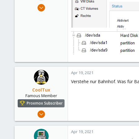
e
Apr 8, 2021
r
15
0
1
26
Apr 19, 2021
Verstehe nur Bahnhof. Was für B
CoolTux
Famous Member
Proxmox Subscriber
Mar 14, 2019
1,161
232
Apr 19, 2021
108