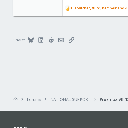
Dispatcher
,
ffuhr
,
hempelr
and 4 
R
e
a
c
t
i
Bluesky
LinkedIn
Reddit
Email
Link
Share:
o
n
s
:
Forums
NATIONAL SUPPORT
Proxmox VE (
About