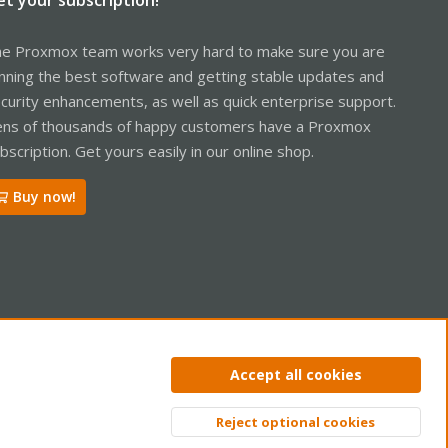
e Proxmox team works very hard to make sure you are
nning the best software and getting stable updates and
curity enhancements, as well as quick enterprise support.
ns of thousands of happy customers have a Proxmox
bscription. Get yours easily in our online shop.
Buy now!
ntact us
Terms and rules
Privacy policy
Help
Home
R
Accept all cookies
S
S
Reject optional cookies
Top
Bott