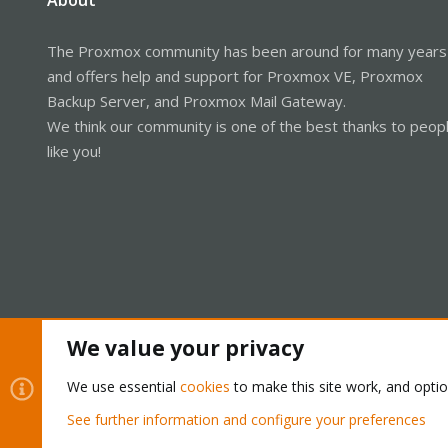
The Proxmox community has been around for many years
and offers help and support for Proxmox VE, Proxmox
Backup Server, and Proxmox Mail Gateway.
We think our community is one of the best thanks to peop
like you!
We value your privacy
Cookies
Proxmox Support Forum - Light Mode
We use essential
cookies
to make this site work, and opti
See further information and configure your preferences
®
Community platform by XenForo
© 2010-2026 XenForo Ltd.