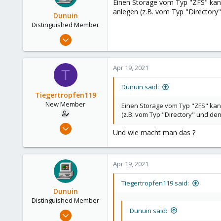
Einen Storage vom Typ "ZFS" kann
48
anlegen (z.B. vom Typ "Directory
Dunuin
Distinguished Member
Jun 30, 2020
14,795
4,874
Apr 19, 2021
T
290
Germany
Dunuin said:
Tiegertropfen119
New Member
Einen Storage vom Typ "ZFS" kan
(z.B. vom Typ "Directory" und d
Apr 8, 2021
Und wie macht man das ?
15
0
1
Apr 19, 2021
26
Tiegertropfen119 said:
Dunuin
Distinguished Member
Dunuin said:
Jun 30, 2020