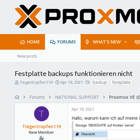
HOME
FORUMS
WHAT'S NEW
New posts
Festplatte backups funktionieren nicht
T
S
T
Tiegertropfen119
Apr 19, 2021
backup
festplatte
h
t
a
r
a
g
Forums
NATIONAL SUPPORT
Proxmox VE (
e
r
s
a
t
Apr 19, 2021
d
d
T
s
a
Hallo, warum kann ich auf meine F
t
t
Tiegertropfen119
a
e
r
New Member
t