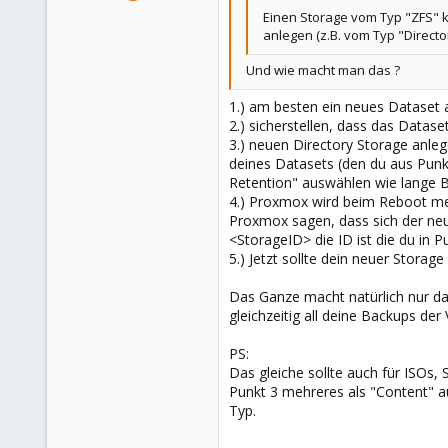
14,795
Einen Storage vom Typ "ZFS" k
4,874
anlegen (z.B. vom Typ "Direct
290
Und wie macht man das ?
Germany
1.) am besten ein neues Dataset 
2.) sicherstellen, dass das Data
3.) neuen Directory Storage anleg
deines Datasets (den du aus Pun
Retention" auswählen wie lange B
4.) Proxmox wird beim Reboot mec
Proxmox sagen, dass sich der neu
<StorageID> die ID ist die du in P
5.) Jetzt sollte dein neuer Storag
Das Ganze macht natürlich nur da
gleichzeitig all deine Backups der
PS:
Das gleiche sollte auch für ISOs
Punkt 3 mehreres als "Content" a
Typ.