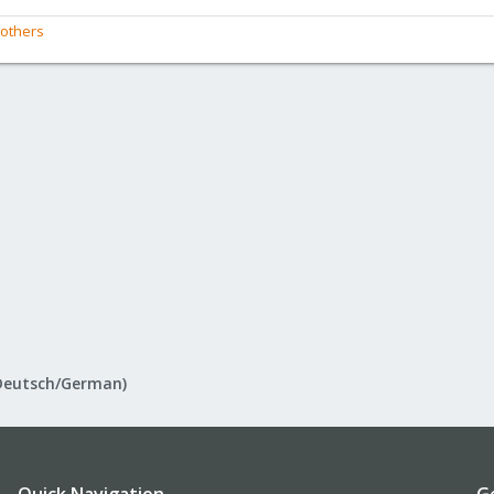
others
Deutsch/German)
Quick Navigation
G