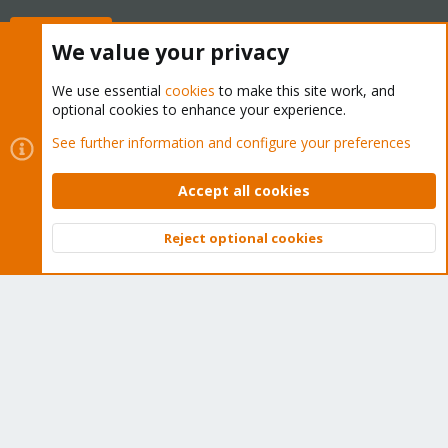
Buy now!
We value your privacy
We use essential
cookies
to make this site work, and
optional cookies to enhance your experience.
Cookies
Proxmox Support Forum - Light Mode
See further information and configure your preferences
Contact us
Terms and rules
Privacy policy
Help
Home
R
S
Accept all cookies
S
®
Community platform by XenForo
© 2010-2026 XenForo Ltd.
Reject optional cookies
Top
Bott