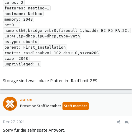
cores: 2

features: nesting=1

hostname: Netbox

memory: 2048

net0: 
name=eth0,bridge=vmbr0,firewall=1,hwaddr=E2:F5:FA:2C:
E8:4F,ip=dhcp,ip6=dhcp,type=veth

ostype: ubuntu

parent: First_Installation

rootfs: raid1:subvol-102-disk-0,size=20G

swap: 2048

Storage sind zwei lokale Platten im Raid1 mit ZFS
aaron
Proxmox Staff Member
Staff member
Dec 27, 2021
#6
Sorry für die sehr späte Antwort.