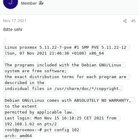
J
Member
Nov 17, 2021
#5
Bitte sehr
Linux proxmox 5.11.22-7-pve #1 SMP PVE 5.11.22-12 
(Sun, 07 Nov 2021 21:46:36 +0100) x86_64

The programs included with the Debian GNU/Linux 
system are free software;

the exact distribution terms for each program are 
described in the

individual files in /usr/share/doc/*/copyright.

Debian GNU/Linux comes with ABSOLUTELY NO WARRANTY, 
to the extent

permitted by applicable law.

Last login: Mon Nov 15 16:18:25 CET 2021 from 
192.168.1.62 on pts/2

root@proxmox:~# pct config 102

arch: amd64
