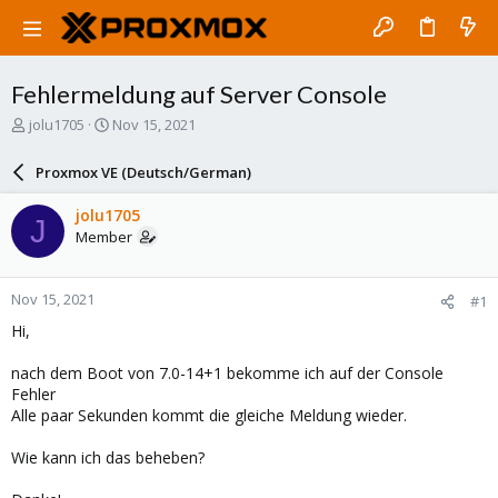
Fehlermeldung auf Server Console
T
S
jolu1705
Nov 15, 2021
h
t
r
a
Proxmox VE (Deutsch/German)
e
r
a
t
jolu1705
J
d
d
Member
s
a
t
t
a
e
Nov 15, 2021
#1
r
t
Hi,
e
r
nach dem Boot von 7.0-14+1 bekomme ich auf der Console
Fehler
Alle paar Sekunden kommt die gleiche Meldung wieder.
Wie kann ich das beheben?