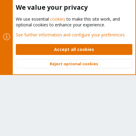
Buy now!
We value your privacy
We use essential
cookies
to make this site work, and
optional cookies to enhance your experience.
Cookies
Proxmox Support Forum - Light Mode
See further information and configure your preferences
Contact us
Terms and rules
Privacy policy
Help
Home
R
S
Accept all cookies
S
®
Community platform by XenForo
© 2010-2026 XenForo Ltd.
Reject optional cookies
Top
Bott