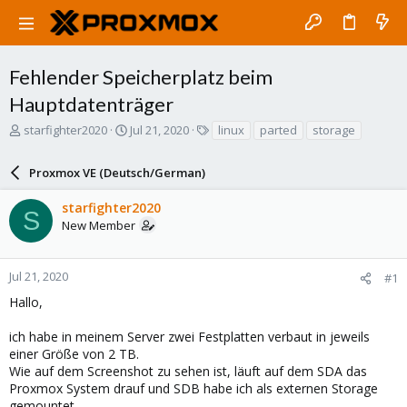
Fehlender Speicherplatz beim
Hauptdatenträger
T
S
T
starfighter2020
Jul 21, 2020
linux
parted
storage
h
t
a
r
a
g
Proxmox VE (Deutsch/German)
e
r
s
a
t
starfighter2020
d
d
S
New Member
s
a
t
t
a
e
r
Jul 21, 2020
#1
t
Hallo,
e
r
ich habe in meinem Server zwei Festplatten verbaut in jeweils
einer Größe von 2 TB.
Wie auf dem Screenshot zu sehen ist, läuft auf dem SDA das
Proxmox System drauf und SDB habe ich als externen Storage
gemountet.