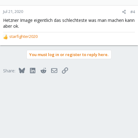
Jul 21, 2020
#4
Hetzner Image eigentlich das schlechteste was man machen kann
aber ok.
starfighter2020
R
e
a
You must log in or register to reply here.
c
t
i
Bluesky
LinkedIn
Reddit
Email
Link
Share:
o
n
s
: