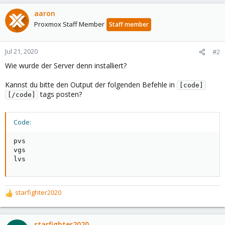
aaron
Proxmox Staff Member
Staff member
Jul 21, 2020
#2
Wie wurde der Server denn installiert?
Kannst du bitte den Output der folgenden Befehle in
[code]
tags posten?
[/code]
Code:
pvs

vgs

lvs
starfighter2020
R
e
a
c
starfighter2020