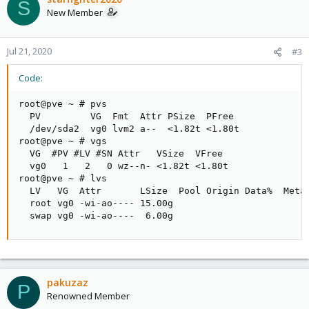
S
t
New Member
i
o
n
Jul 21, 2020
#3
s
:
Code:
root@pve ~ # pvs

  PV         VG  Fmt  Attr PSize  PFree

  /dev/sda2  vg0 lvm2 a--  <1.82t <1.80t

root@pve ~ # vgs

  VG  #PV #LV #SN Attr   VSize  VFree

  vg0   1   2   0 wz--n- <1.82t <1.80t

root@pve ~ # lvs

  LV   VG  Attr       LSize  Pool Origin Data%  Meta%
  root vg0 -wi-ao---- 15.00g

  swap vg0 -wi-ao----  6.00g
pakuzaz
P
Renowned Member