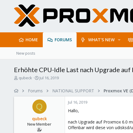
HOME
FORUMS
WHAT'S NEW
New posts
Erhöhte CPU-Idle Last nach Upgrade auf
T
S
qubeck
Jul 16, 2019
h
t
r
a
Forums
NATIONAL SUPPORT
Proxmox VE (
e
r
a
t
Jul 16, 2019
d
d
Q
s
a
Hallo,
t
t
qubeck
a
e
nach Upgrade auf Proxmox 6.0 muss
New Member
r
Offenbar wird diese von udisksd/
t