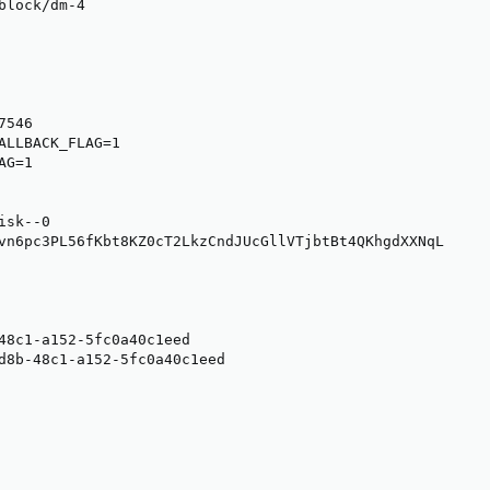
block/dm-4

546

ALLBACK_FLAG=1

G=1

sk--0

vn6pc3PL56fKbt8KZ0cT2LkzCndJUcGllVTjbtBt4QKhgdXXNqL

48c1-a152-5fc0a40c1eed

d8b-48c1-a152-5fc0a40c1eed
