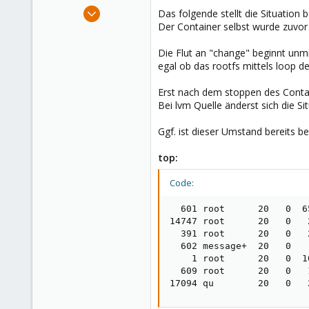
e
Jul 11, 2019
Das folgende stellt die Situation 
r
2
Der Container selbst wurde zuvor z
0
Die Flut an "change" beginnt unmi
1
egal ob das rootfs mittels loop 
44
Erst nach dem stoppen des Containe
Bei lvm Quelle änderst sich die S
Ggf. ist dieser Umstand bereits be
top:
Code:
  601 root      20   0  6
14747 root      20   0   
  391 root      20   0   
  602 message+  20   0   
    1 root      20   0  1
  609 root      20   0   
17094 qu        20   0   