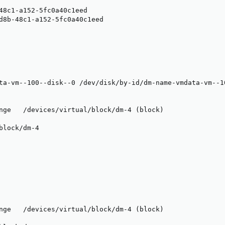
48c1-a152-5fc0a40c1eed

d8b-48c1-a152-5fc0a40c1eed

ta-vm--100--disk--0 /dev/disk/by-id/dm-name-vmdata-vm--1
nge   /devices/virtual/block/dm-4 (block)

block/dm-4

nge   /devices/virtual/block/dm-4 (block)
