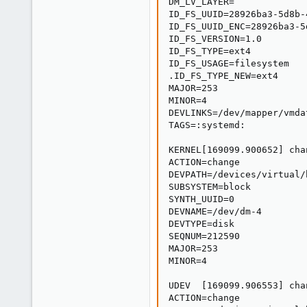
DM_LV_LAYER=

ID_FS_UUID=28926ba3-5d8b-
ID_FS_UUID_ENC=28926ba3-5
ID_FS_VERSION=1.0

ID_FS_TYPE=ext4

ID_FS_USAGE=filesystem

.ID_FS_TYPE_NEW=ext4

MAJOR=253

MINOR=4

DEVLINKS=/dev/mapper/vmda
TAGS=:systemd:

KERNEL[169099.900652] cha
ACTION=change

DEVPATH=/devices/virtual/
SUBSYSTEM=block

SYNTH_UUID=0

DEVNAME=/dev/dm-4

DEVTYPE=disk

SEQNUM=212590

MAJOR=253

MINOR=4

UDEV  [169099.906553] cha
ACTION=change
