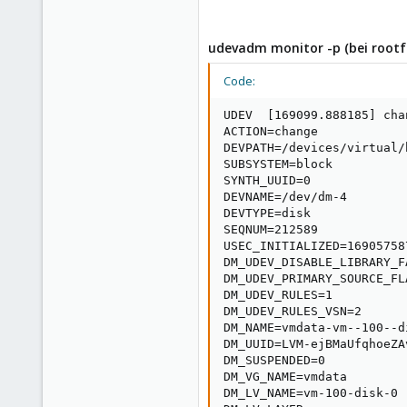
udevadm monitor -p (bei rootfs
Code:
UDEV  [169099.888185] cha
ACTION=change

DEVPATH=/devices/virtual/
SUBSYSTEM=block

SYNTH_UUID=0

DEVNAME=/dev/dm-4

DEVTYPE=disk

SEQNUM=212589

USEC_INITIALIZED=169057587
DM_UDEV_DISABLE_LIBRARY_F
DM_UDEV_PRIMARY_SOURCE_FLA
DM_UDEV_RULES=1

DM_UDEV_RULES_VSN=2

DM_NAME=vmdata-vm--100--di
DM_UUID=LVM-ejBMaUfqhoeZA
DM_SUSPENDED=0

DM_VG_NAME=vmdata

DM_LV_NAME=vm-100-disk-0
