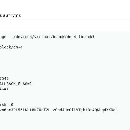
 auf lvm):
nge   /devices/virtual/block/dm-4 (block)

block/dm-4

546

ALLBACK_FLAG=1

G=1

sk--0

vn6pc3PL56fKbt8KZ0cT2LkzCndJUcGllVTjbtBt4QKhgdXXNqL
