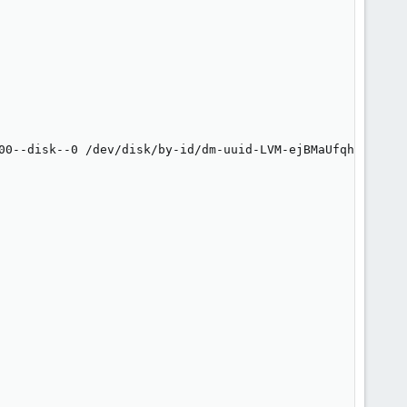
00--disk--0 /dev/disk/by-id/dm-uuid-LVM-ejBMaUfqhoeZAvn6