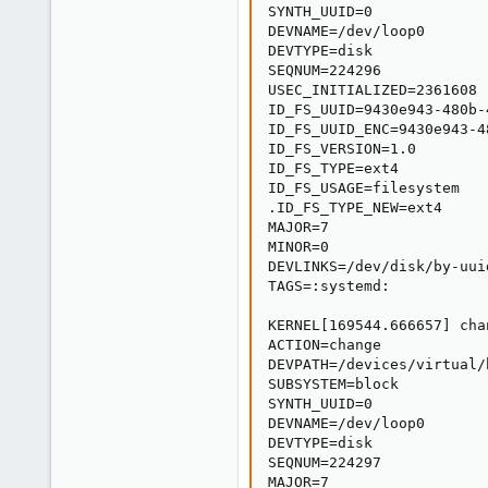
SYNTH_UUID=0

DEVNAME=/dev/loop0

DEVTYPE=disk

SEQNUM=224296

USEC_INITIALIZED=2361608

ID_FS_UUID=9430e943-480b-
ID_FS_UUID_ENC=9430e943-4
ID_FS_VERSION=1.0

ID_FS_TYPE=ext4

ID_FS_USAGE=filesystem

.ID_FS_TYPE_NEW=ext4

MAJOR=7

MINOR=0

DEVLINKS=/dev/disk/by-uui
TAGS=:systemd:

KERNEL[169544.666657] cha
ACTION=change

DEVPATH=/devices/virtual/
SUBSYSTEM=block

SYNTH_UUID=0

DEVNAME=/dev/loop0

DEVTYPE=disk

SEQNUM=224297

MAJOR=7
