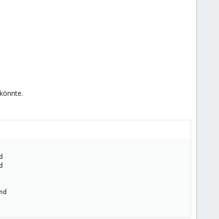
 könnte.




d
