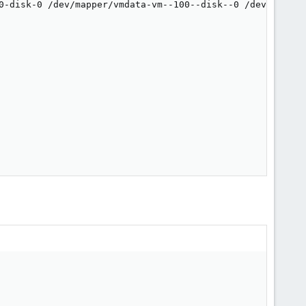
0-disk-0 /dev/mapper/vmdata-vm--100--disk--0 /dev/disk/b