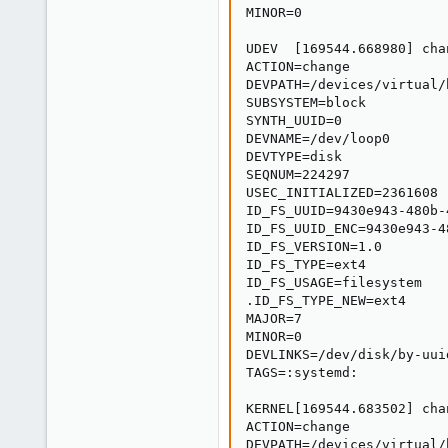
MINOR=0

UDEV  [169544.668980] cha
ACTION=change

DEVPATH=/devices/virtual/
SUBSYSTEM=block

SYNTH_UUID=0

DEVNAME=/dev/loop0

DEVTYPE=disk

SEQNUM=224297

USEC_INITIALIZED=2361608

ID_FS_UUID=9430e943-480b-
ID_FS_UUID_ENC=9430e943-4
ID_FS_VERSION=1.0

ID_FS_TYPE=ext4

ID_FS_USAGE=filesystem

.ID_FS_TYPE_NEW=ext4

MAJOR=7

MINOR=0

DEVLINKS=/dev/disk/by-uui
TAGS=:systemd:

KERNEL[169544.683502] cha
ACTION=change

DEVPATH=/devices/virtual/