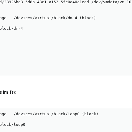
d/28926ba3-5d8b-48c1-a152-5fc0a40c1eed /dev/vmdata/vm-10
nge   /devices/virtual/block/dm-4 (block)

block/dm-4

 im fs):
nge   /devices/virtual/block/loop0 (block)

block/loop0
