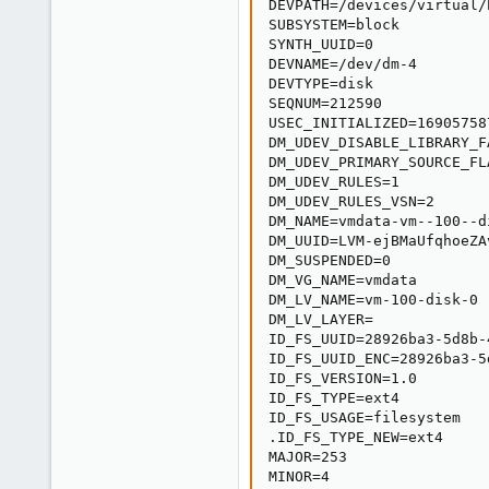
DEVPATH=/devices/virtual/
SUBSYSTEM=block

SYNTH_UUID=0

DEVNAME=/dev/dm-4

DEVTYPE=disk

SEQNUM=212590

USEC_INITIALIZED=169057587
DM_UDEV_DISABLE_LIBRARY_F
DM_UDEV_PRIMARY_SOURCE_FLA
DM_UDEV_RULES=1

DM_UDEV_RULES_VSN=2

DM_NAME=vmdata-vm--100--di
DM_UUID=LVM-ejBMaUfqhoeZA
DM_SUSPENDED=0

DM_VG_NAME=vmdata

DM_LV_NAME=vm-100-disk-0

DM_LV_LAYER=

ID_FS_UUID=28926ba3-5d8b-
ID_FS_UUID_ENC=28926ba3-5
ID_FS_VERSION=1.0

ID_FS_TYPE=ext4

ID_FS_USAGE=filesystem

.ID_FS_TYPE_NEW=ext4

MAJOR=253

MINOR=4
