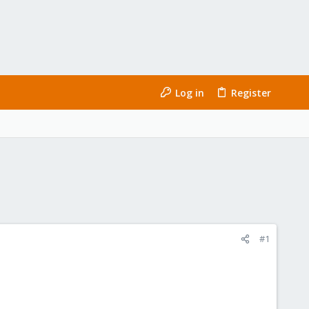
Log in
Register
#1