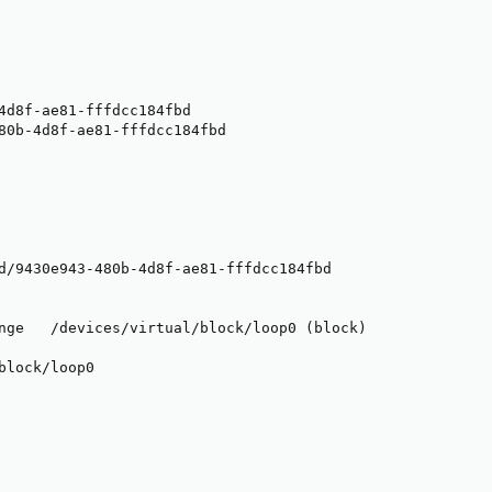
4d8f-ae81-fffdcc184fbd

80b-4d8f-ae81-fffdcc184fbd

d/9430e943-480b-4d8f-ae81-fffdcc184fbd

nge   /devices/virtual/block/loop0 (block)

block/loop0
