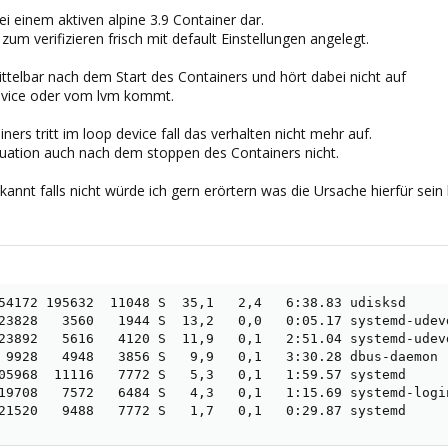
bei einem aktiven alpine 3.9 Container dar.
um verifizieren frisch mit default Einstellungen angelegt.
ttelbar nach dem Start des Containers und hört dabei nicht auf
device oder vom lvm kommt.
rs tritt im loop device fall das verhalten nicht mehr auf.
ituation auch nach dem stoppen des Containers nicht.
kannt falls nicht würde ich gern erörtern was die Ursache hierfür sein
54172 195632  11048 S  35,1   2,4   6:38.83 udisksd

23828   3560   1944 S  13,2   0,0   0:05.17 systemd-udevd
23892   5616   4120 S  11,9   0,1   2:51.04 systemd-udevd
 9928   4948   3856 S   9,9   0,1   3:30.28 dbus-daemon

05968  11116   7772 S   5,3   0,1   1:59.57 systemd

19708   7572   6484 S   4,3   0,1   1:15.69 systemd-login
21520   9488   7772 S   1,7   0,1   0:29.87 systemd