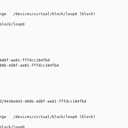
nge   /devices/virtual/block/loop0 (block)

block/loop0

4d8f-ae81-fffdcc184fbd

80b-4d8f-ae81-fffdcc184fbd

d/9430e943-480b-4d8f-ae81-fffdcc184fbd

nge   /devices/virtual/block/loop0 (block)

block/loop0
