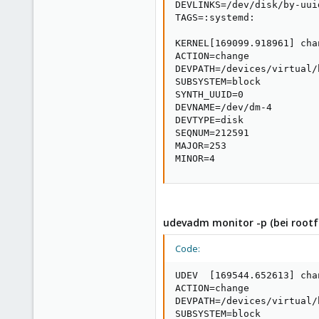
DEVLINKS=/dev/disk/by-uui
TAGS=:systemd:

KERNEL[169099.918961] cha
ACTION=change

DEVPATH=/devices/virtual/
SUBSYSTEM=block

SYNTH_UUID=0

DEVNAME=/dev/dm-4

DEVTYPE=disk

SEQNUM=212591

MAJOR=253

MINOR=4
udevadm monitor -p (bei rootfs
Code:
UDEV  [169544.652613] cha
ACTION=change

DEVPATH=/devices/virtual/
SUBSYSTEM=block
