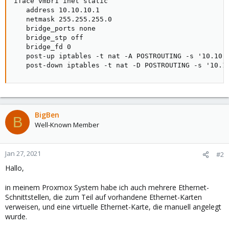
iface vmbr1 inet static

   address 10.10.10.1

   netmask 255.255.255.0

   bridge_ports none

   bridge_stp off

   bridge_fd 0

   post-up iptables -t nat -A POSTROUTING -s '10.10.1
   post-down iptables -t nat -D POSTROUTING -s '10.1
BigBen
B
Well-Known Member
Jan 27, 2021
#2
Hallo,
in meinem Proxmox System habe ich auch mehrere Ethernet-
Schnittstellen, die zum Teil auf vorhandene Ethernet-Karten
verweisen, und eine virtuelle Ethernet-Karte, die manuell angelegt
wurde.