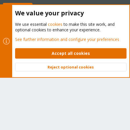
Buy now!
We value your privacy
We use essential
cookies
to make this site work, and
optional cookies to enhance your experience.
Cookies
Proxmox Support Forum - Light Mode
See further information and configure your preferences
Contact us
Terms and rules
Privacy policy
Help
Home
R
S
Accept all cookies
S
®
Community platform by XenForo
© 2010-2026 XenForo Ltd.
Reject optional cookies
Top
Bott