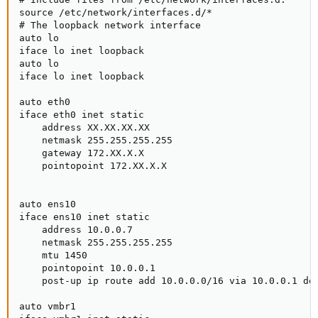
source /etc/network/interfaces.d/*

# The loopback network interface

auto lo

iface lo inet loopback

auto lo

iface lo inet loopback

auto eth0

iface eth0 inet static

    address XX.XX.XX.XX

    netmask 255.255.255.255

    gateway 172.XX.X.X

    pointopoint 172.XX.X.X

auto ens10

iface ens10 inet static

    address 10.0.0.7

    netmask 255.255.255.255

    mtu 1450

    pointopoint 10.0.0.1

    post-up ip route add 10.0.0.0/16 via 10.0.0.1 dev
auto vmbr1
