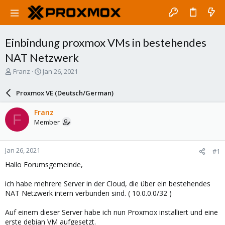
Einbindung proxmox VMs in bestehendes
NAT Netzwerk
T
S
Franz
Jan 26, 2021
h
t
r
a
Proxmox VE (Deutsch/German)
e
r
a
t
Franz
F
d
d
Member
s
a
t
t
a
e
Jan 26, 2021
#1
r
t
Hallo Forumsgemeinde,
e
r
ich habe mehrere Server in der Cloud, die über ein bestehendes
NAT Netzwerk intern verbunden sind. ( 10.0.0.0/32 )
Auf einem dieser Server habe ich nun Proxmox installiert und eine
erste debian VM aufgesetzt.