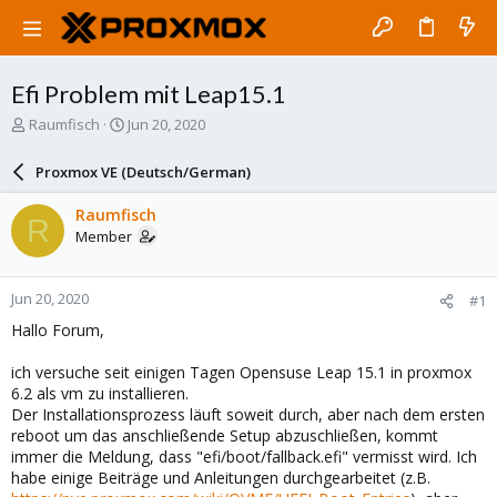
Efi Problem mit Leap15.1
T
S
Raumfisch
Jun 20, 2020
h
t
r
a
Proxmox VE (Deutsch/German)
e
r
a
t
Raumfisch
R
d
d
Member
s
a
t
t
a
e
Jun 20, 2020
#1
r
t
Hallo Forum,
e
r
ich versuche seit einigen Tagen Opensuse Leap 15.1 in proxmox
6.2 als vm zu installieren.
Der Installationsprozess läuft soweit durch, aber nach dem ersten
reboot um das anschließende Setup abzuschließen, kommt
immer die Meldung, dass "efi/boot/fallback.efi" vermisst wird. Ich
habe einige Beiträge und Anleitungen durchgearbeitet (z.B.