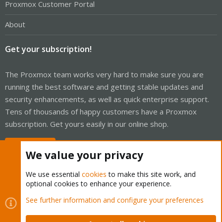
Proxmox Customer Portal
About
Get your subscription!
The Proxmox team works very hard to make sure you are
running the best software and getting stable updates and
security enhancements, as well as quick enterprise support.
Tens of thousands of happy customers have a Proxmox
subscription. Get yours easily in our online shop.
Buy now!
We value your privacy
We use essential
cookies
to make this site work, and
optional cookies to enhance your experience.
Cookies
Proxmox Support Forum - Light Mode
See further information and configure your preferences
Contact us
Terms and rules
Privacy policy
Help
Home
R
S