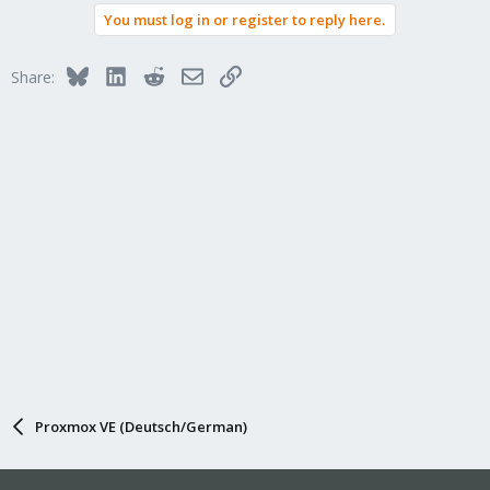
You must log in or register to reply here.
Bluesky
LinkedIn
Reddit
Email
Link
Share:
Proxmox VE (Deutsch/German)