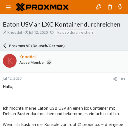
Eaton USV an LXC Kontainer durchreichen
T
S
T
Knoddel
Jul 12, 2020
lxc usb durchreichen
h
t
a
r
a
g
Proxmox VE (Deutsch/German)
e
r
s
a
t
Knoddel
d
d
K
Active Member
s
a
t
t
a
e
r
Jul 12, 2020
#1
t
Hallo,
e
r
Ich möchte meine Eaton USB USV an einen lxc Container mit
Debian Buster durchreichen und bekomme es einfach nicht hin.
Wenn ich lsusb an der Konsole von root @ proxmox: ~ # eingebe