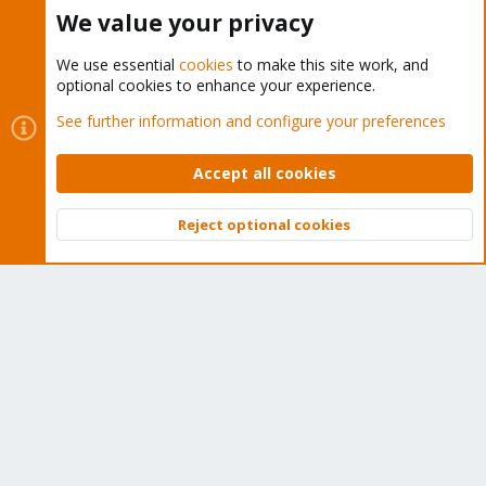
Buy now!
We value your privacy
We use essential
cookies
to make this site work, and
optional cookies to enhance your experience.
Cookies
Proxmox Support Forum - Light Mode
See further information and configure your preferences
Contact us
Terms and rules
Privacy policy
Help
Home
R
S
Accept all cookies
S
®
Community platform by XenForo
© 2010-2026 XenForo Ltd.
Reject optional cookies
Top
Bott