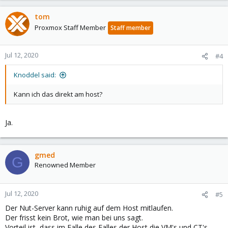
tom
Proxmox Staff Member
Staff member
Jul 12, 2020
#4
Knoddel said:
Kann ich das direkt am host?
Ja.
gmed
G
Renowned Member
Jul 12, 2020
#5
Der Nut-Server kann ruhig auf dem Host mitlaufen.
Der frisst kein Brot, wie man bei uns sagt.
Vorteil ist, dass im Falle des Falles der Host die VM's und CT's